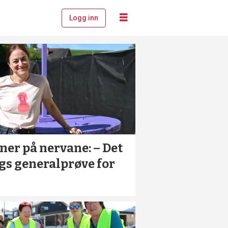
Logg inn
ner på nervane: – Det
ags generalprøve for