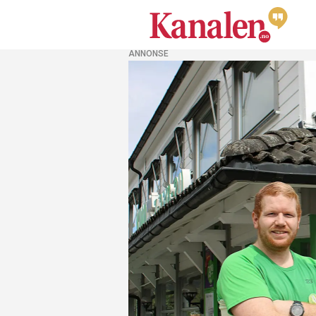
ANNONSE
Kanalen
-
Lokalavisa
i
Nome
(Forsiden)