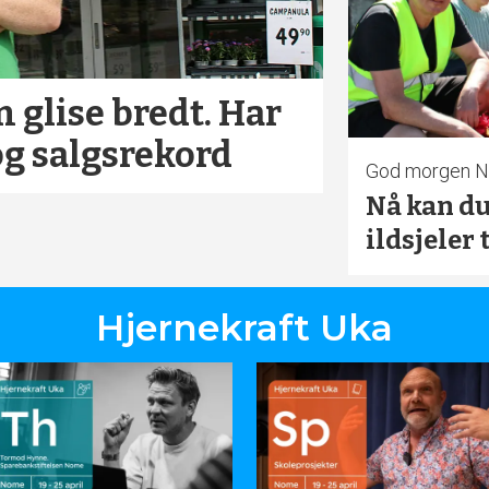
 glise bredt. Har
g salgsrekord
God morgen 
Nå kan du
ildsjeler 
Hjernekraft Uka