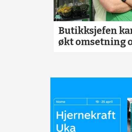
Butikksjefen kan
økt omsetning o