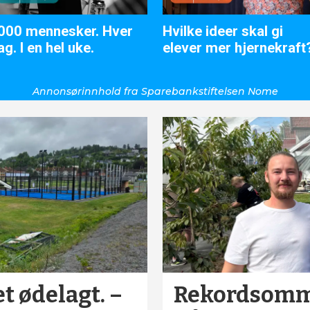
vilke ideer skal gi
Nå begynner Hjernekra
lever mer hjernekraft?
Uka å leve i Nome
Annonsørinnhold fra Sparebankstiftelsen Nome
 ødelagt. –
Rekordsomme