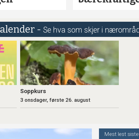
alender -
Se hva som skjer i nærområ
Soppkurs
3 onsdager, første 26. august
Mest lest siste