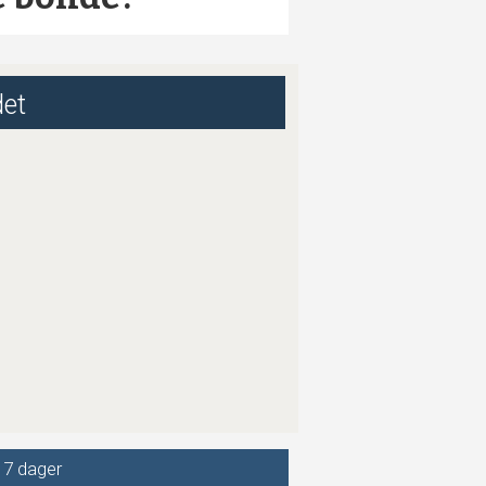
det
 7 dager