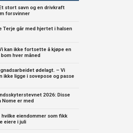
Et stort savn og en drivkraft
m forsvinner
e Terje går med hjertet i halsen
Vi kan ikke fortsette å kjøpe en
 bom hver måned
gnadsarbeidet ødelagt. – Vi
n ikke ligge i sovepose og passe
ndsskyterstevnet 2026: Disse
a Nome er med
 hvilke eiendommer som fikk
 eiere i juli