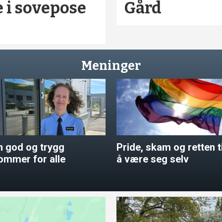
e i sovepose
Gård
Meninger
n god og trygg
Pride, skam og retten ti
ommer for alle
å være seg selv