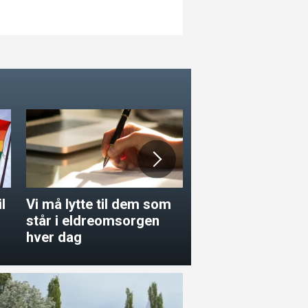
l
Vi må lytte til dem som
Overhodet ikke s
står i eldreomsorgen
hver dag