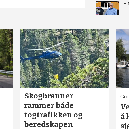
– 
Skogbranner
Go
rammer både
Ve
togtrafikken og
å 
n
beredskapen
sj