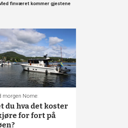
Med finværet kommer gjestene
d morgen Nome:
t du hva det koster
kjøre for fort på
øen?