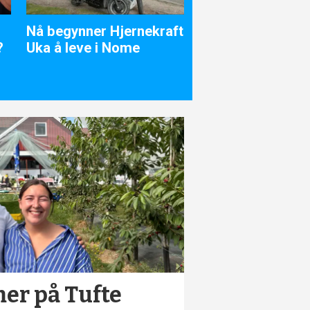
ft
Idrettslagene går
Oberst Lauritzen 
sammen for Hjernekraft
Hjernekraft-
Uka
ambassadør
r på Tufte