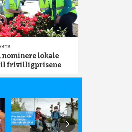
Nome:
 nominere lokale
til frivilligprisene