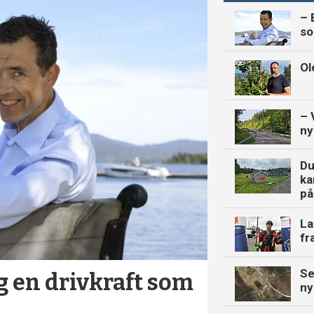
– 
so
Ol
– 
ny
Du
ka
på
La
fr
Se
og en drivkraft som
nye