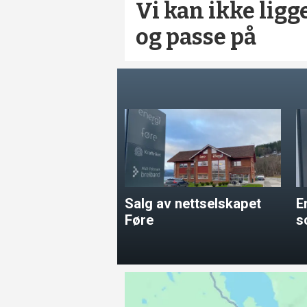
Vi kan ikke ligg
og passe på
Salg av nettselskapet
E
Føre
s