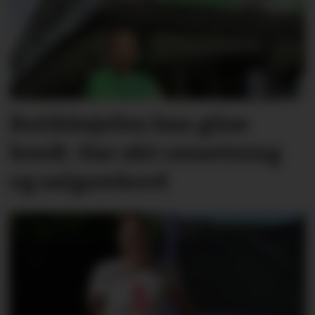
Butikksjefen kan glise
bredt. Har økt omsetning
og salgsrekord