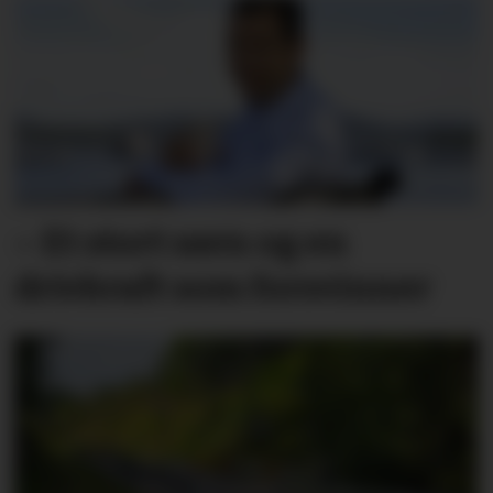
– Et stort savn og en
drivkraft som forsvinner