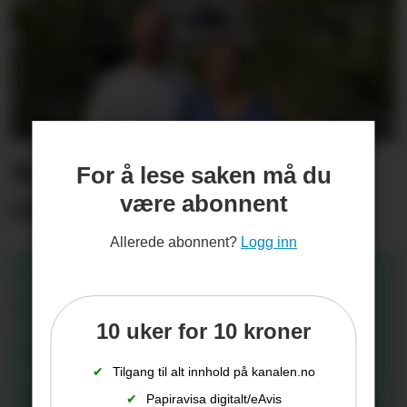
Rekordsommer på Tufte
For å lese saken må du
være abonnent
Gård
Allerede abonnent?
Logg inn
10 uker for 10 kroner
✔
Tilgang til alt innhold på kanalen.no
✔
Papiravisa digitalt/eAvis