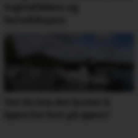
togtrafikken og
beredskapen
Vet du hva det koster å
kjøre for fort på sjøen?