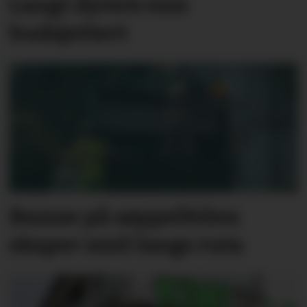
Langt dyrere enn
budsjettert
Bamse på søppelbilen
skaper smil langs ruta