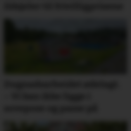
ildsjeler til frivilligprisene
Dugnadsarbeidet ødelagt.
– Vi kan ikke ligge i
sovepose og passe på