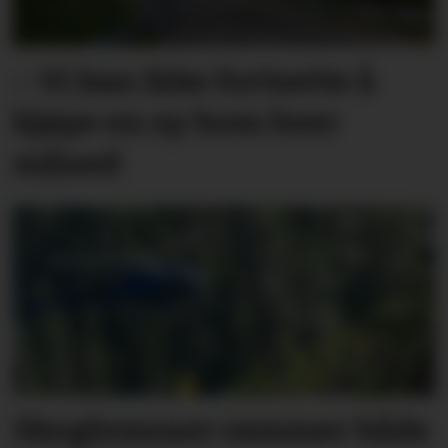
– Vi kan ikke fortsette å
kjøpe en ny bom hver
måned
Skogbranner rammer både