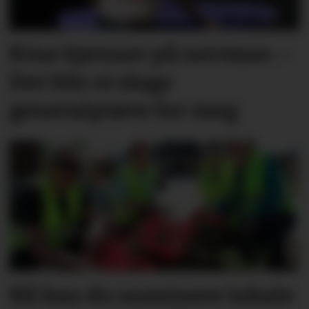
Kine kjenner på nervane: –
Det blir ei slags
generalprøve for meg
Nå kan du nominere lokale