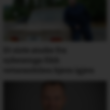
Et siste ønske fra
sykesenga fikk
vetaranbilen hjem igjen