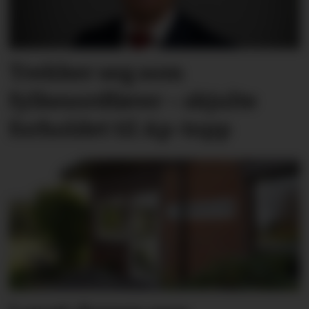
Trekker seg som
fylkesordfører – skjulte
forholdet til Ap-topp