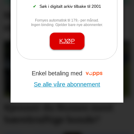
✔
Søk i digitalt arkiv tilbake til 2001
Nær 500 abonnenter var
Fornyes automatisk til 179,- per månad.
strømløse i Helgen
Ingen binding. Gjelder bare nye abonnenter.
KJØP
Enkel betaling med
Se alle våre abonnement
Kjenner du Nomes mest
bærekraftige bonde?