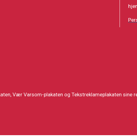
hje
Per
katen, Vær Varsom-plakaten og Tekstreklameplakaten sine re