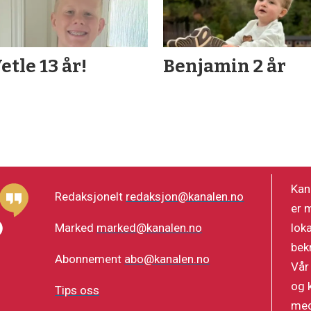
etle 13 år!
Benjamin 2 år
Kan
Redaksjonelt
redaksjon@kanalen.no
er 
lok
Marked
marked@kanalen.no
bek
Abonnement
abo@kanalen.no
Vår
og 
Tips oss
med