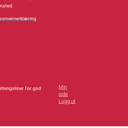
msted.
sonvernerklæring
Min
tningsliner for god
side
Logg ut