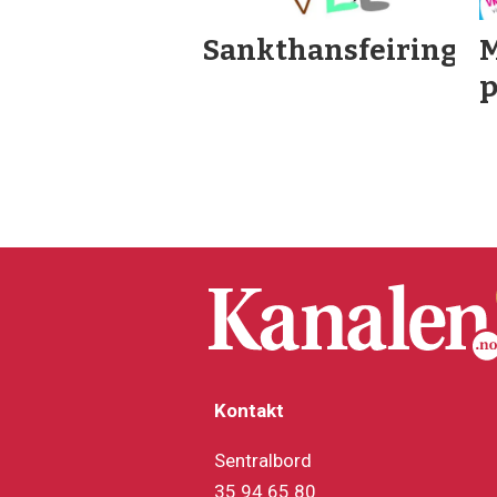
Sankthansfeiring
M
p
Kontakt
Sentralbord
35 94 65 80