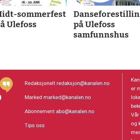
idt-sommerfest
Danseforestilli
å Ulefoss
på Ulefoss
samfunnshus
Kan
Redaksjonelt
redaksjon@kanalen.no
er 
lok
Marked
marked@kanalen.no
bek
Abonnement
abo@kanalen.no
Vår
og 
Tips oss
med