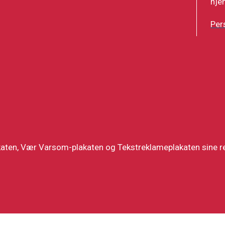
hje
Per
katen, Vær Varsom-plakaten og Tekstreklameplakaten sine re