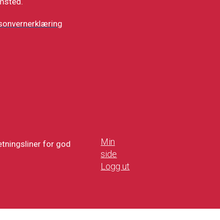
msted.
sonvernerklæring
Min
tningsliner for god
side
Logg ut