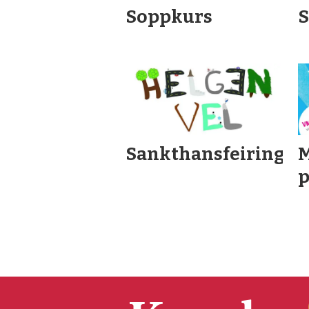
Soppkurs
Sankthansfeiring
M
p