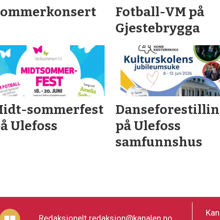
Sommerkonsert
Fotball-VM på
Gjestebrygga
idt-sommerfest
Danseforestilli
å Ulefoss
på Ulefoss
samfunnshus
Kan
Redaksjonelt
redaksjon@kanalen.no