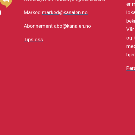
er 
lok
Marked
marked@kanalen.no
bek
Abonnement
abo@kanalen.no
Vår
og 
Tips oss
med
hje
Per