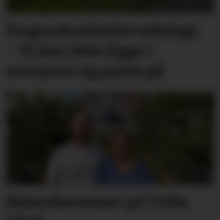
Dugnadsarbeidet ødelagt.
– Vi kan ikke ligge i
sovepose og passe på
Rekordsommer på Tufte