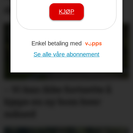
drivkraft som forsvinner
KJØP
Enkel betaling med
Se alle våre abonnement
– Vi kan ikke fortsette å
kjøpe en ny bom hver
måned