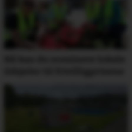
Nå kan du nominere lokale
ildsjeler til frivilligprisene