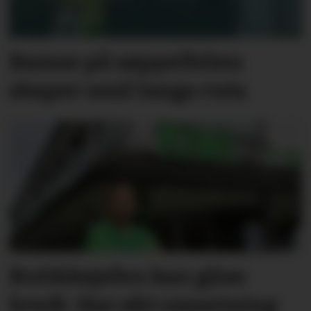
Bamse på søppelbilen
skaper smil langs ruta
Butikksjefen kan glise
bredt. Har økt omsetning