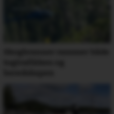
Skogbranner rammer både
togtrafikken og
beredskapen