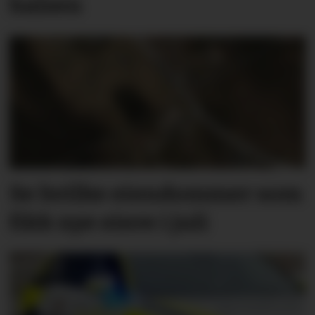
halsen
Se hvilke eiendommer som
fikk nye eiere i juli