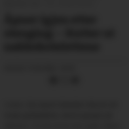
desember i fjor.
Kristian Karlsen
Åpner igjen etter
stenging: – Kutter ut
nakke­kotelettene
19.03.2026 - 04:59
PUBLISERT
I mars i fjor åpnet Abdullah Alkurdi sitt
tredje gatekjøkken, denne gangen på
Vårheim. Fra før driver han også i Skien.