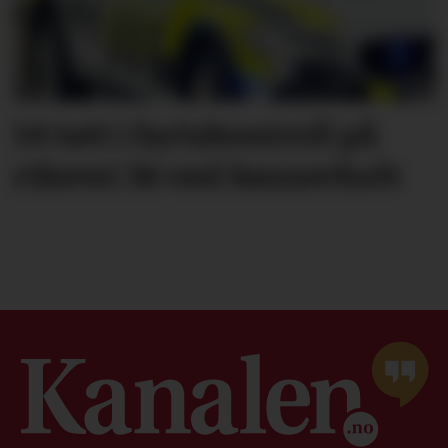
14 tatt i fartskontroll på
riksvei 36 ved Sannerholt