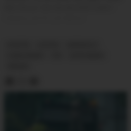
Men før jul i fjor ble det brått mørkt i
lokalene på Fen på Ulefoss.
NYHETER
ULEFOSS
NÆRINGSLIV
HJEMLEVERING
FEN
GATEKJØKKEN
VÅRHEIM