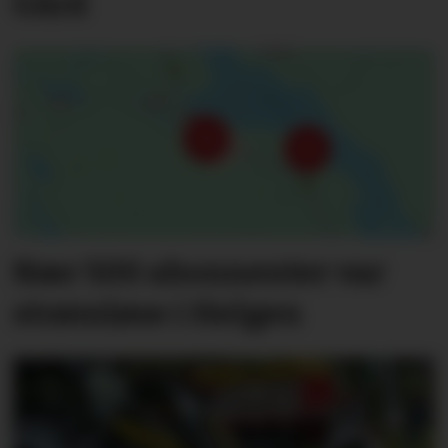
Gård
Nær 500 abonnenter var
strømløse i Helgen