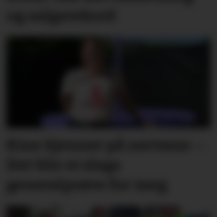
og salgsrekord
Kine kjenner på nervane: –
Det blir ei slags
generalprøve for meg