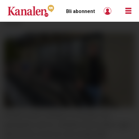
Bli abonnent
ANNONSE
ÅPNER IGJEN: Innehaver av Number One
gatekjøkken på Fen, Abdullah Alkurdi, åpner igjen
dørene etter at det har vært stengt siden