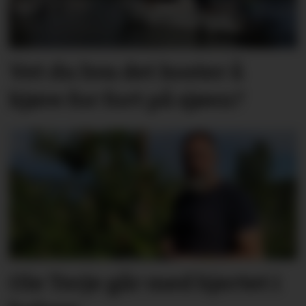
Vet du hva det koster å
kjøre for fort på sjøen?
Ole Terje går med hjertet i