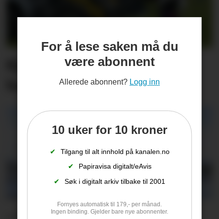
For å lese saken må du
være abonnent
Kjenner du Nomes mest
bærekraftige bonde?
Allerede abonnent?
Logg inn
10 uker for 10 kroner
✔
Tilgang til alt innhold på kanalen.no
✔
Papiravisa digitalt/eAvis
✔
Søk i digitalt arkiv tilbake til 2001
Fornyes automatisk til 179,- per månad.
– Et stort savn og en
Ingen binding. Gjelder bare nye abonnenter.