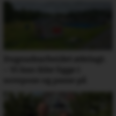
Dugnadsarbeidet ødelagt.
– Vi kan ikke ligge i
sovepose og passe på