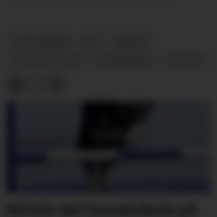
GATEKJØKKEN
FEN
VÅRHEIM
ULEFOSS NR. ONE
NYETABLERING
NYHETER
Nå blir det hundeskole på