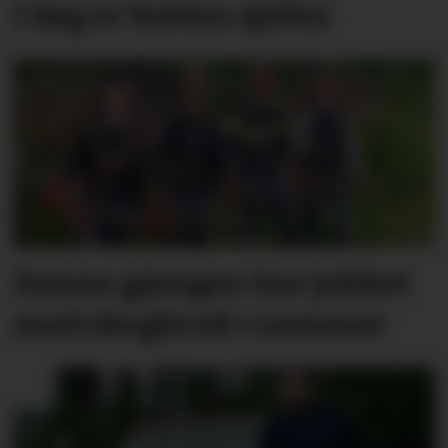
I dag er katten sjefen
Denne gjengen har jobbet
med skogbruk i sommer