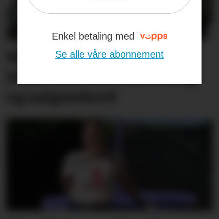
Enkel betaling med
Butikksjefen kan glise
Se alle våre abonnement
bredt. Har økt omsetning
og salgsrekord