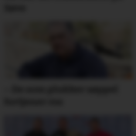
Søve
– De som plukker søppel
fortjener ros