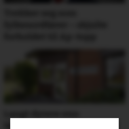
Trekker seg som
fylkesordfører – skjulte
forholdet til Ap-topp
Langt dyrere enn
budsjettert