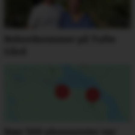
Rekordsommer på Tufte
Gård
Nær 500 abonnenter var