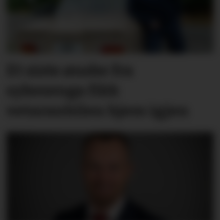
Et siste ønske fra
sykesenga fikk
vetaranbilen hjem igjen