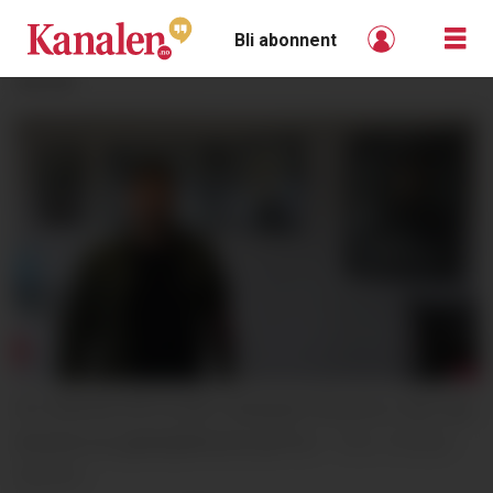
Bli abonnent
ANNONSE
NY DRIVER PÅ PLASS: Abdullah Alkurdi er den nye
driveren av gatekjøkkenet på Fen.
Kristian
Karlsen