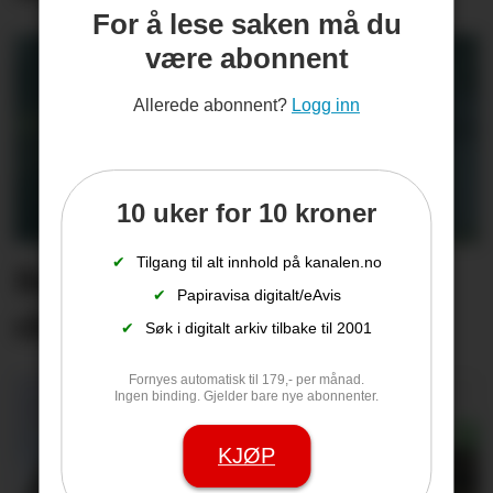
For å lese saken må du
være abonnent
Allerede abonnent?
Logg inn
10 uker for 10 kroner
✔
Tilgang til alt innhold på kanalen.no
Bamse på søppelbilen
✔
Papiravisa digitalt/eAvis
skaper smil langs ruta
✔
Søk i digitalt arkiv tilbake til 2001
Fornyes automatisk til 179,- per månad.
Ingen binding. Gjelder bare nye abonnenter.
KJØP