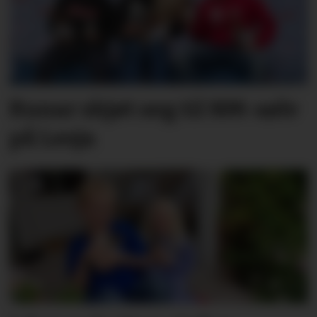
Runar skjøt seg til NM-sølv
på Lesja