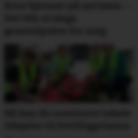
Kine kjenner på nervane: –
Det blir ei slags
generalprøve for meg
Nå kan du nominere lokale
ildsjeler til frivilligprisene