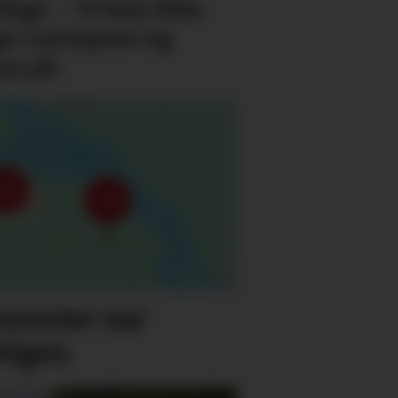
lagt. – Vi kan ikke
ge i sovepose og
se på
nenter var
elgen