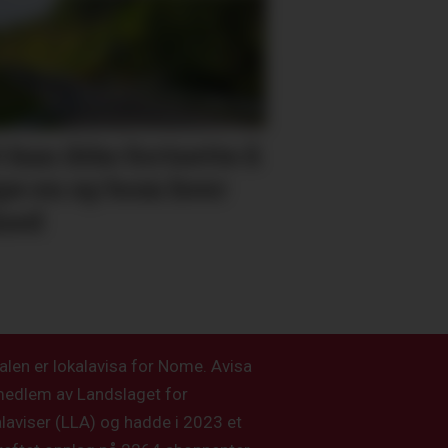
i kan ikke fortsette å
pe en ny bom hver
ned
alen er lokalavisa for Nome. Avisa
medlem av Landslaget for
alaviser (LLA) og hadde i 2023 et