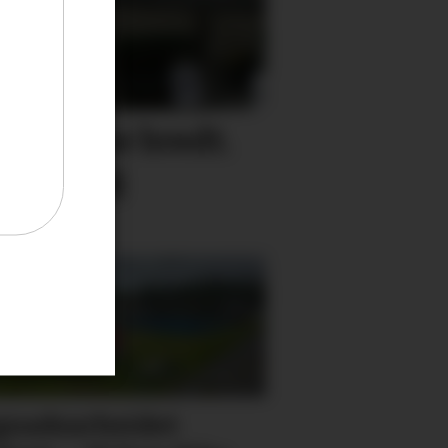
kan glise bredt.
tning og
nadsarbeidet