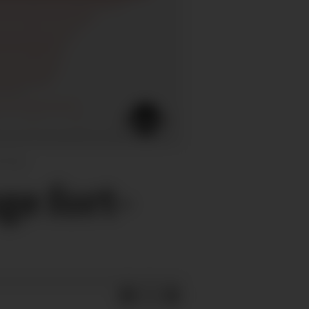
ra Nav
ge fort­