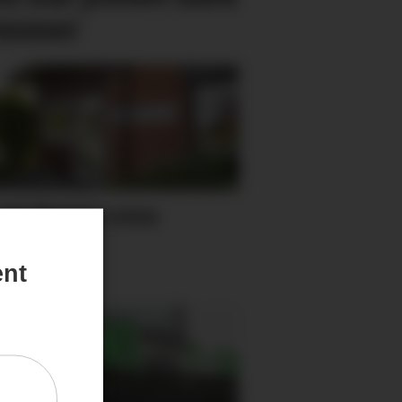
sommer
gt dyrere enn
sjettert
ent