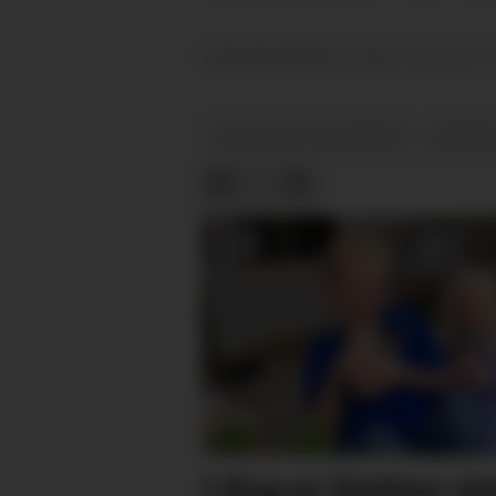
Arbeidsledigheten blant de under 30
VESTFOLD OG TELEMARK
ARBEID
I dag er katten sj