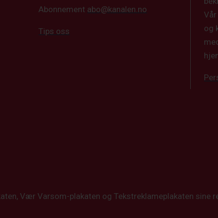
bek
Abonnement
abo@kanalen.no
Vår
og 
Tips oss
med
hje
Per
katen, Vær Varsom-plakaten og Tekstreklameplakaten sine re