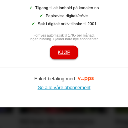
✔
Tilgang til alt innhold på kanalen.no
✔
Papiravisa digitalt/eAvis
✔
Søk i digitalt arkiv tilbake til 2001
Fornyes automatisk til 179,- per månad.
bilen skaper
Butikksjefen 
Ingen binding. Gjelder bare nye abonnenter.
Har økt omse
KJØP
salgsrekord
Enkel betaling med
Se alle våre abonnement
Nå kan du nominere
Dug