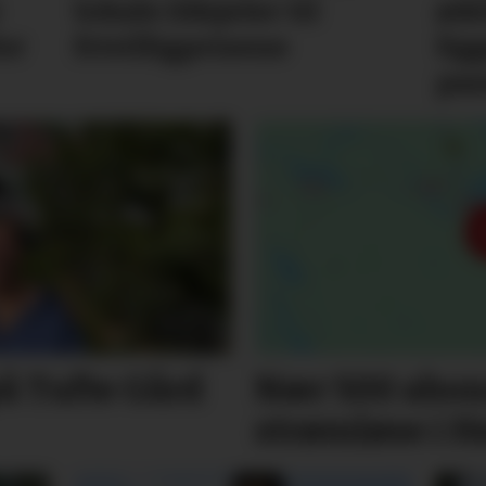
lokale ildsjeler til
øde
or
frivilligprisene
lig
pas
 Tufte Gård
Nær 500 abon
strømløse i H