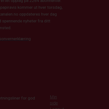
reftet opplag på 2264 abonnenter.
 papiravis kommer ut hver torsdag,
kanalen.no oppdateres hver dag
 spennende nyheter fra ditt
msted.
sonvernerklæring
Min
tningsliner for god
side