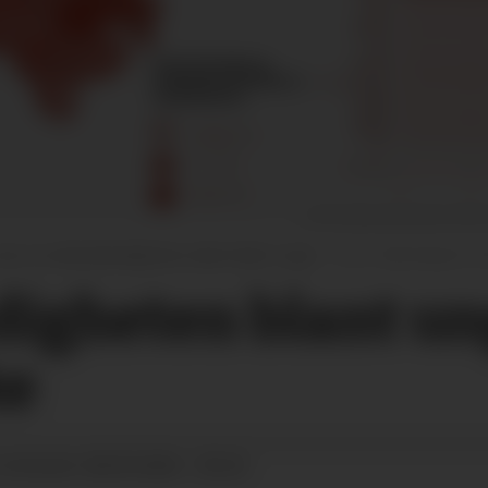
iser at arbeidsledigheten øker blant unge.
Illustrasjon f
digheten blant un
ke
28.09.2024 - 09:24
 OPPDATERT