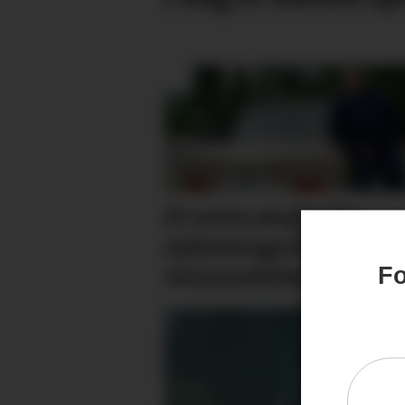
Et siste ønske fra
sykesenga fikk
Fo
vetaranbilen hjem i