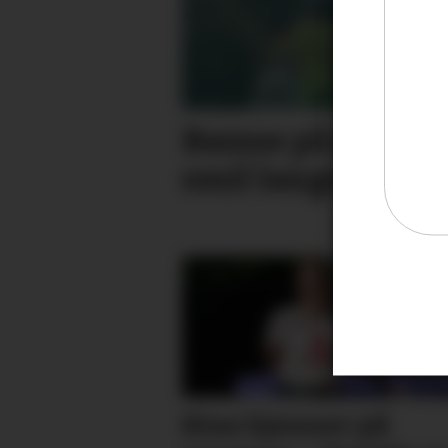
Bamse på søppel
smil langs ruta
Kine kjenner på