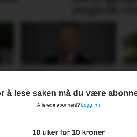
skogbruk i 
Trekker seg som
Lan
fylkesordfører – skjulte
bud
r å lese saken må du være abonn
gjen
forholdet til Ap-topp
Allerede abonnent?
Logg inn
10 uker for 10 kroner