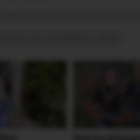
 år økte mest i Vestfold og Telemark med 127 flere fra aug
SLEDIGHET
NAV
ARBEIDSMARKEDET
NYHETER
efen
Denne gjenge