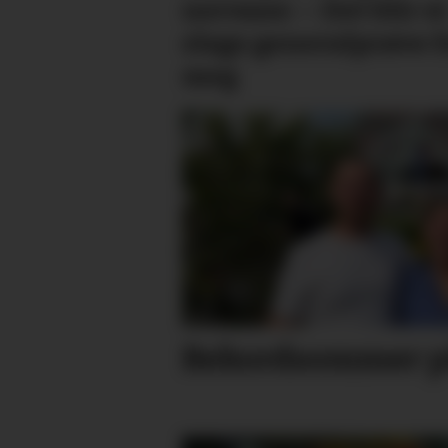
nervane: – Det blir ei
slags generalprøve f
meg
Rekordsommer på