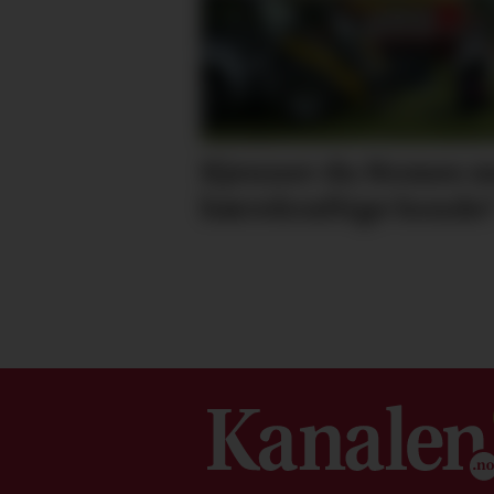
Kjenner du Nomes m
bærekraftige bonde