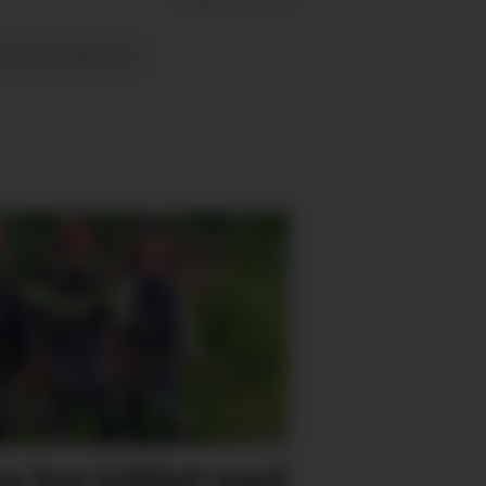
ust til september.
n har jobbet med