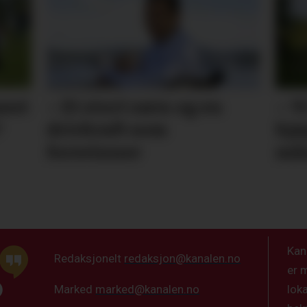
est
– Et stort savn og en
– V
?
drivkraft som
kjø
forsvinner
må
Kan
Redaksjonelt
redaksjon@kanalen.no
er 
lok
Marked
marked@kanalen.no