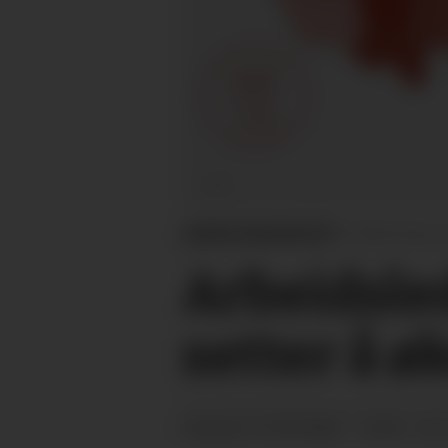
ARBEIDSMARKEDET:
Tall fra Nav v
Arbeids­le
setter å ø
27.09.2024 - 12:00
PUBLISERT
SIST