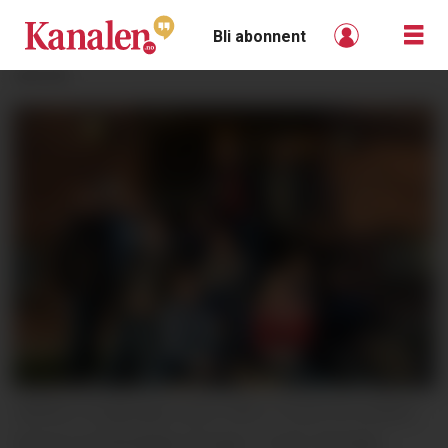
Bli abonnent
ANNONSE
Ulefoss revygruppe anno 2022: Foran fra venstre:
Sanna Finchenhagen Borgen, Trude Ytterbøe