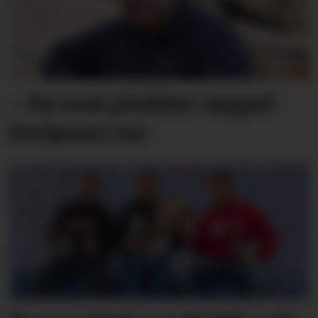
– De som plukker søppel
fortjener ros