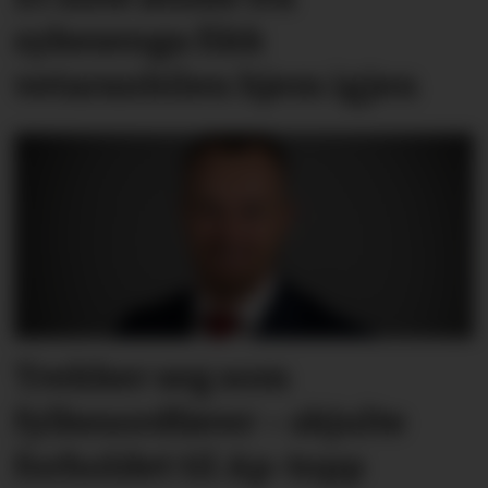
sykesenga fikk
vetaranbilen hjem igjen
Trekker seg som
fylkesordfører – skjulte
forholdet til Ap-topp