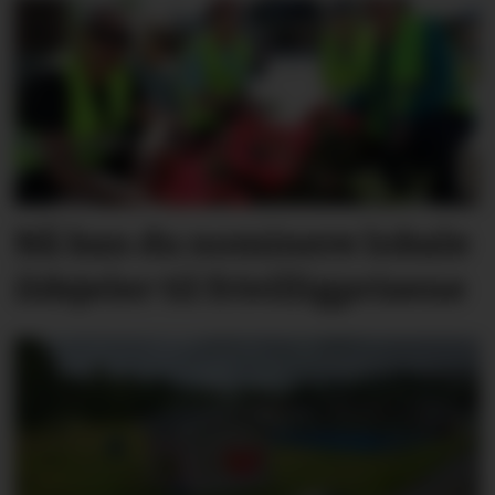
Nå kan du nominere lokale
ildsjeler til frivilligprisene