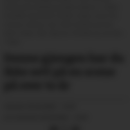
Nordh, Birte Nesteng og Kjetil Haatveit. I midten:
Kristoffer Sannerholt, Sondre Traaen, Svein Erik
Hverven, Monica Juel, Helle Førland og Anne
Marit Traaen. Bak: Sigmunn Ytterbøe og Jan Kåre
Traaen.
Denne gjengen har du
ikke sett på en scene
på over to år
02.04.2022 - 14:29
PUBLISERT
02.04.2022 - 14:29
SIST OPPDATERT