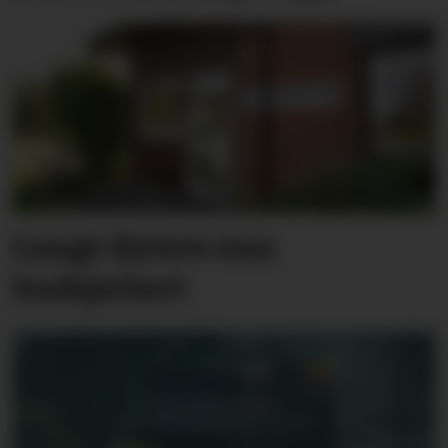
Langt dyrere enn
budsjettert