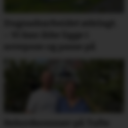
Dugnadsarbeidet ødelagt.
– Vi kan ikke ligge i
sovepose og passe på
Rekordsommer på Tufte