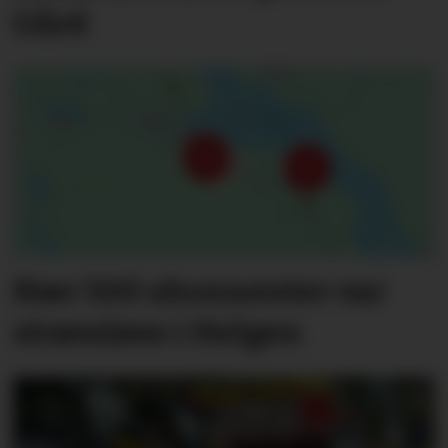
Gård
Nær 500 abonnenter var
strømløse i Helgen