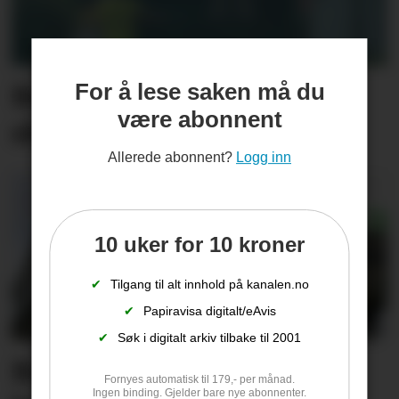
Bamse på søppelbilen
For å lese saken må du
være abonnent
skaper smil langs ruta
Allerede abonnent?
Logg inn
10 uker for 10 kroner
✔
Tilgang til alt innhold på kanalen.no
✔
Papiravisa digitalt/eAvis
✔
Søk i digitalt arkiv tilbake til 2001
Butikksjefen kan glise
Fornyes automatisk til 179,- per månad.
Ingen binding. Gjelder bare nye abonnenter.