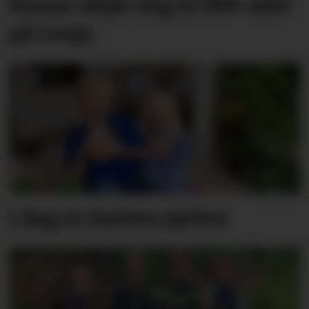
Runar skjøt seg til NM-sølv
på Lesja
I dag er katten sjefen