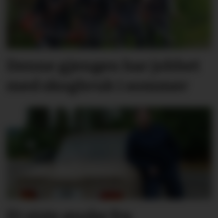
Denne gjengen har jobbet
med skogbruk i sommer
Et siste ønske fra