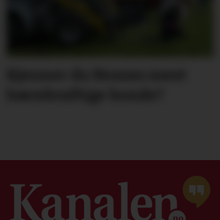
Kjenner du Nomes mest
bærekraftige bonde?