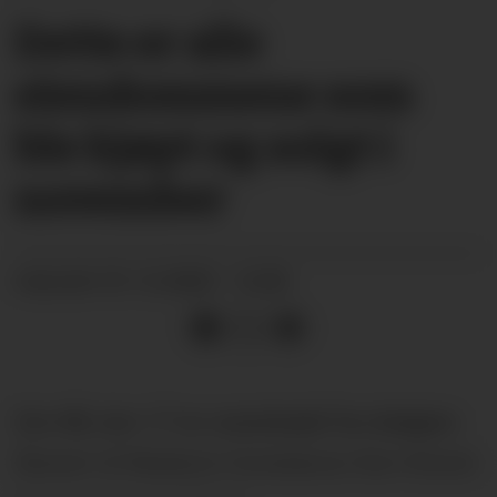
Dette er alle
eiendommene som
ble kjøpt og solgt i
november
01.12.2025 - 12:00
PUBLISERT
Gnr 80, bnr 17 er overdradd fra Asbjørn
Norem til Reidunn Constance Von Hirsch