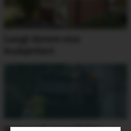
Langt dyrere enn
budsjettert
Bamse på søppelbilen