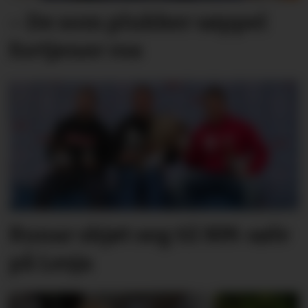
– De som plukker søppel
fortjener ros
Runar skjøt seg til NM-sølv
på Lesja