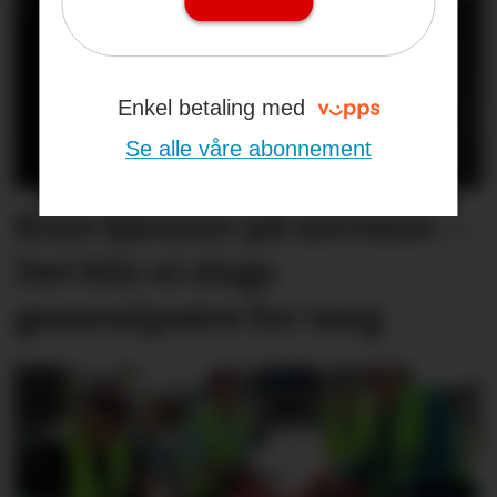
Enkel betaling med
Se alle våre abonnement
Kine kjenner på nervane: –
Det blir ei slags
generalprøve for meg