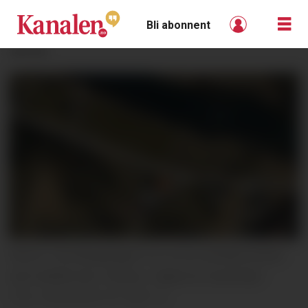
Bli abonnent
ANNONSE
SOLGT: Pershaugvegen 6 er en av eiendommene
som skiftet eier i Nome, i løpet av november.
Kartutsnitt fra 1881.no