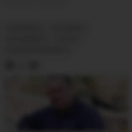
Norem (31.10.2025)
EIENDOMSSALG
BOLIGPRISER
BOLIGMARKEDET
NYHETER
EIENDOMSOVERDRAGELSE