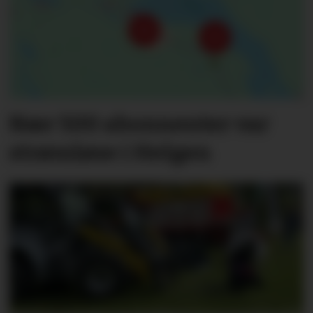
Nær 500 abonnenter var
strømløse i Helgen