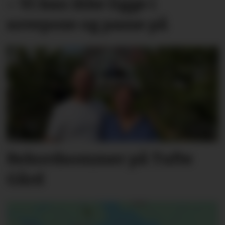
– Vi kan ikke ligge i
sovepose og passe på
Rekordsommer på Tufte
Gård