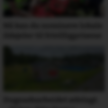
Nå kan du nominere lokale
ildsjeler til frivilligprisene
Dugnadsarbeidet ødelagt.