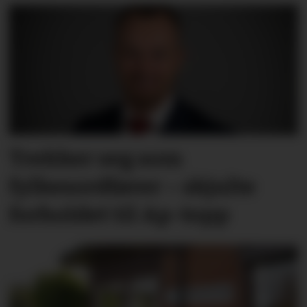
Trekker seg som
fylkesordfører – skjulte
forholdet til Ap-topp