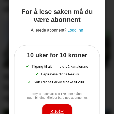
skaper smil langs ruta
For å lese saken må du
være abonnent
Allerede abonnent?
Logg inn
10 uker for 10 kroner
✔
Tilgang til alt innhold på kanalen.no
Butikksjefen kan glise
✔
Papiravisa digitalt/eAvis
✔
Søk i digitalt arkiv tilbake til 2001
bredt. Har økt omsetning
Fornyes automatisk til 179,- per månad.
og salgsrekord
Ingen binding. Gjelder bare nye abonnenter.
KJØP