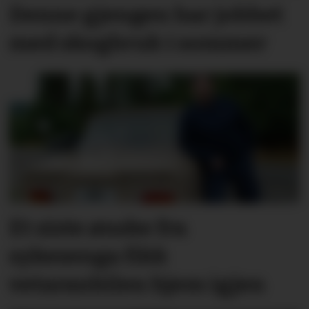
Denne gjengen har jobbet
med skogbruk i sommer
Et siste ønske fra
sykesenga fikk
vetaranbilen hjem igjen