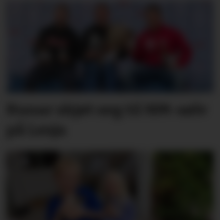
Runar skjøt seg til NM-sølv
på Lesja