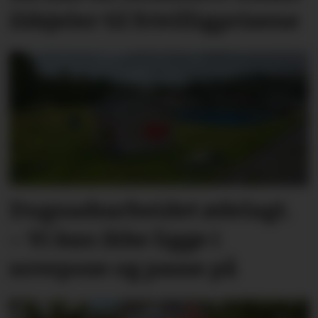
ildsjeler til frivilligprisene
Dugnadsarbeidet ødelagt.
– Vi kan ikke ligge i
sovepose og passe på