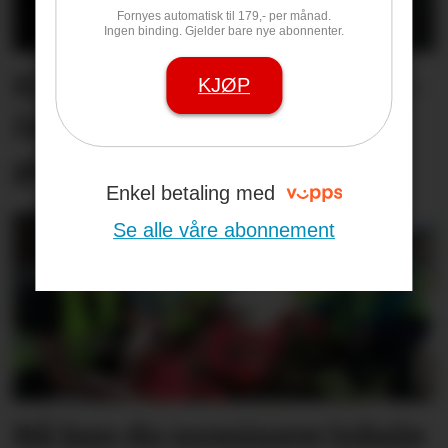
Fornyes automatisk til 179,- per månad.
Ingen binding. Gjelder bare nye abonnenter.
Kine kjenner på nervane: –
KJØP
Det blir ei slags
generalprøve for meg
Enkel betaling med
Se alle våre abonnement
Nå kan du nominere lokale