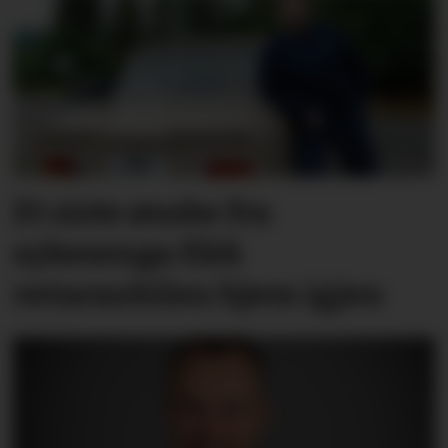
Et siste ønske fra
sykesenga fikk
vetaranbilen hjem igjen