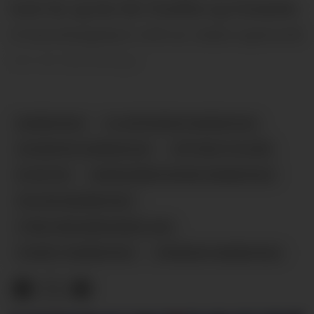
hvert år, og her blir foreldre og foresatte
til barnehagebarn stilt en rekke spørsmål
om sin barnehage.
BARNEHAGE
SLUSEPARKEN BARNEHAGE
SKOEMYRA BARNEHAGE
OPPVEKSTVILKÅR
NYHETER
HERREGÅRDSHAVNA BARNEHAGE
HELGEN BARNEHAGE
FORELDREUNDERSØKELSEN
FAGERLI BARNEHAGE
SVENSEID BARNEHAGE