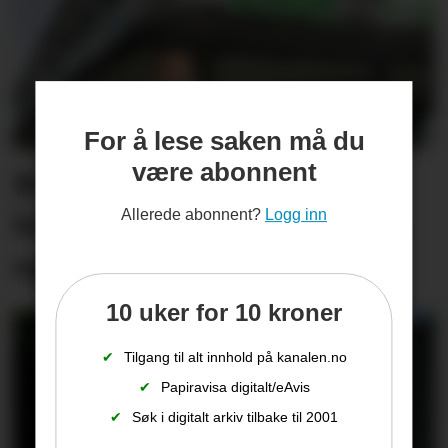
For å lese saken må du
være abonnent
Butikksjefen kan glise
Allerede abonnent?
Logg inn
bredt. Har økt omsetning
og salgsrekord
10 uker for 10 kroner
✔
Tilgang til alt innhold på kanalen.no
✔
Papiravisa digitalt/eAvis
✔
Søk i digitalt arkiv tilbake til 2001