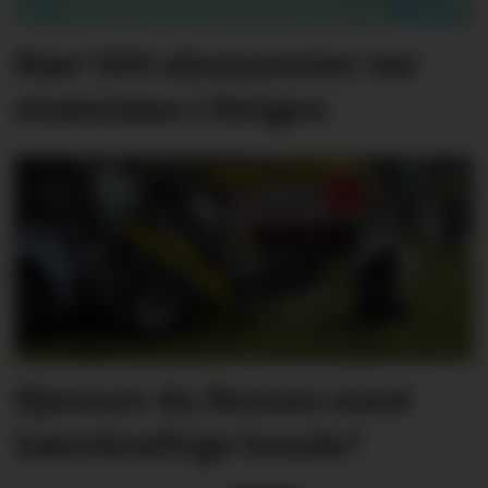
Nær 500 abonnenter var
strømløse i Helgen
Kjenner du Nomes mest
bærekraftige bonde?