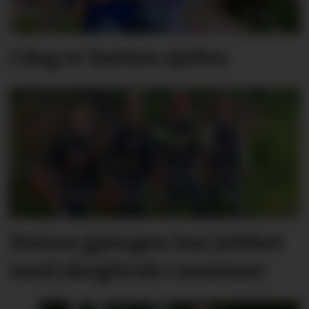
I dag er katten sjefen
Denne gjengen har jobbet
med skogbruk i sommer