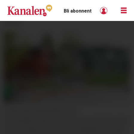
Bli abonnent
ANNONSE
FORELDREUNDERSØKELSEN:
Barnehageforeldrene i Nome har svart på hvordan
de er fornøyde med sine barnehagetilbud. I saken