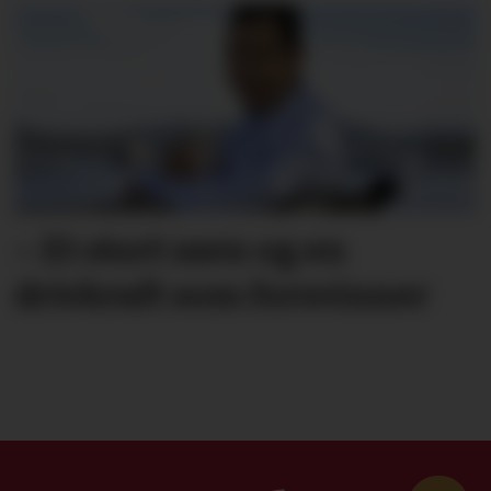
– Et stort savn og en
drivkraft som forsvinner