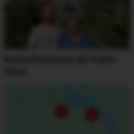
Rekordsommer på Tufte
Gård