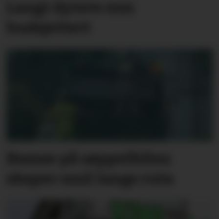
Langt dyrere enn
budsjettert
Bamse på søppelbilen
skaper smil langs ruta