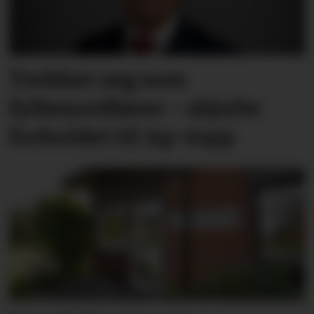
Trekker seg som
fylkesordfører – skjulte
forholdet til Ap-topp