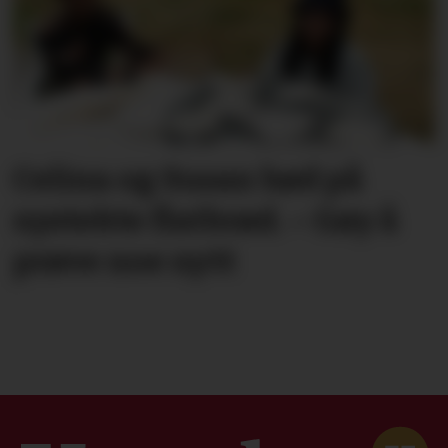
Celina og Susan bød på
nystekte flatbrød. – Gøy å
prøve noe nytt