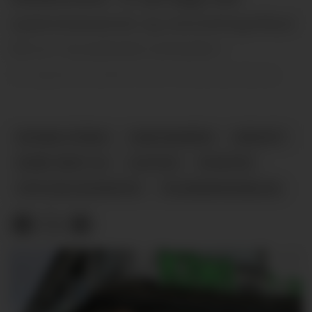
opplevelsessenter og overnattingstilbud.
Det er i hovedtrekk innholdet i
mulighetsstudien som nå presenteres.
REHABILITERING
GAMLEBANKEN
KRØSSET
NOME VEKST AS
ULEFOSS
NYHETER
OPPLEVELSESSENTER
TELEMARKSKANALEN