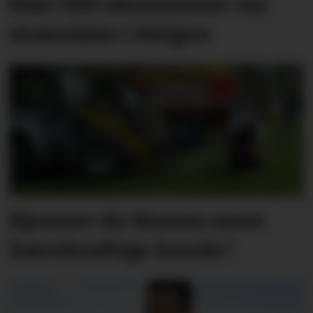
Nær 500 abonnenter var
strømløse i Helgen
Kjenner du Nomes mest
bærekraftige bonde?