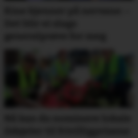
Kine kjenner på nervane: –
Det blir ei slags
generalprøve for meg
Nå kan du nominere lokale
ildsjeler til frivilligprisene