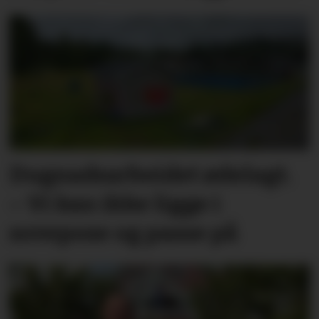
Dugnadsarbeidet ødelagt.
– Vi kan ikke ligge i
sovepose og passe på