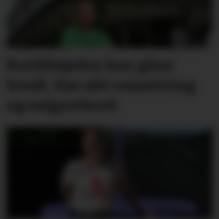
Butikksjefen kan glise
bredt. Har økt omsetning
og salgsrekord