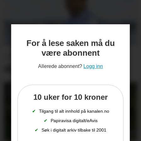
For å lese saken må du
være abonnent
– Et stort savn og en
drivkraft som forsvinner
Allerede abonnent?
Logg inn
10 uker for 10 kroner
✔
Tilgang til alt innhold på kanalen.no
✔
Papiravisa digitalt/eAvis
✔
Søk i digitalt arkiv tilbake til 2001