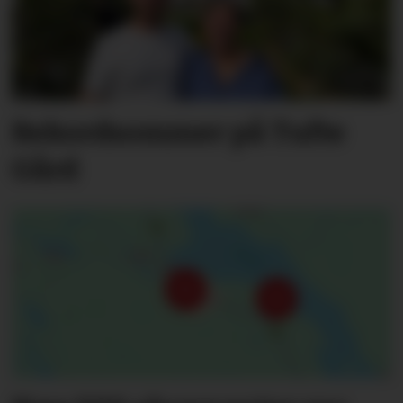
Rekordsommer på Tufte
Gård