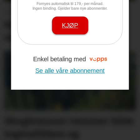
Fornyes automatisk til 179,- per månad.
– Vi kan ikke fortsette å
Ingen binding. Gjelder bare nye abonnenter.
kjøpe en ny bom hver
KJØP
måned
Enkel betaling med
Se alle våre abonnement
Skogbranner rammer både
togtrafikken og