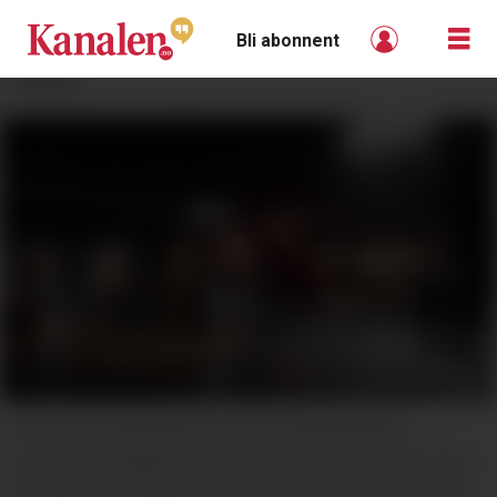
Bli abonnent
ANNONSE
OPPLEVELSESSENTER: Telemarkskanalen,
jernverk og både gammel og ny gruvehistorie kan
fortelles i et opplevelsessenter som Nome Vekst