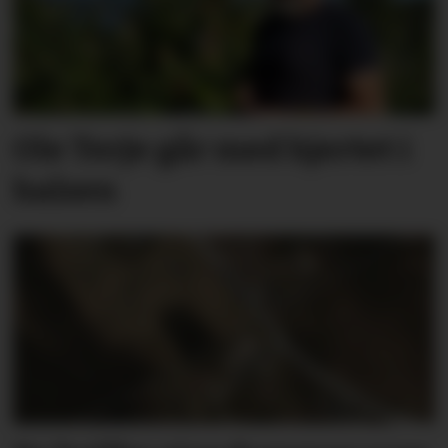
Ole Terje går med hjertet i
halsen