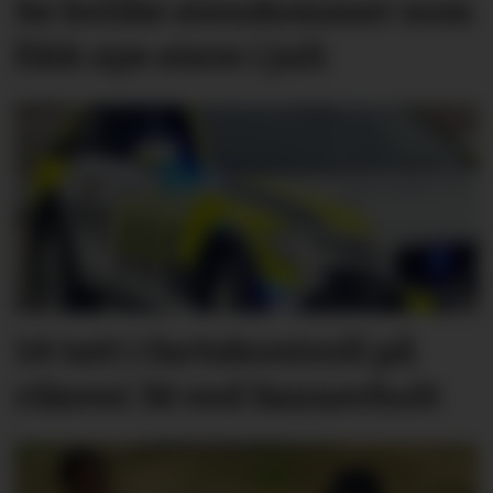
Se hvilke eiendommer som
fikk nye eiere i juli
14 tatt i fartskontroll på
riksvei 36 ved Sannerholt