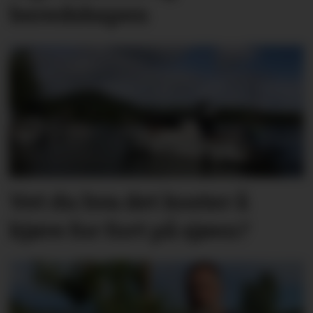
beredskapen
Vet du hva det koster å
kjøre for fort på sjøen?