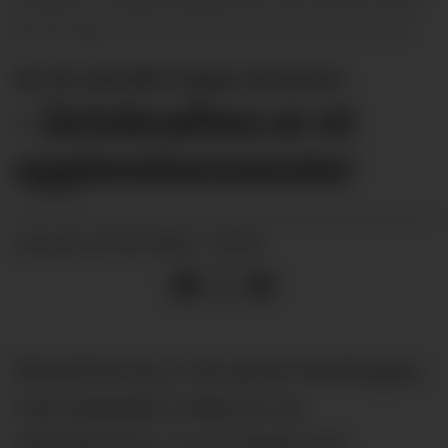
ser for seg.
Illustrasjon Sted Arkitekter AS
Se de arkitekt-tegna skissene:
– Drivkraften er et
opplevelses­senter
04.05.2026 - 05:00
PUBLISERT
Rehabilitering av det gamle bankbygget,
med spisested, møterom og
utleiekontorer. To nye bygg med