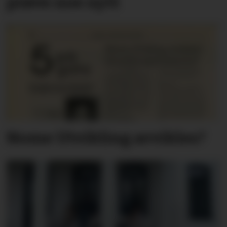
prøve noe nytt
Nome Utvikling avvikles?