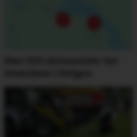
Nær 500 abonnenter var
strømløse i Helgen