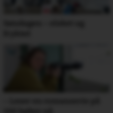
Søndagen – elsket og
fryktet
– Leser en roman­serie på
100 bøker nå