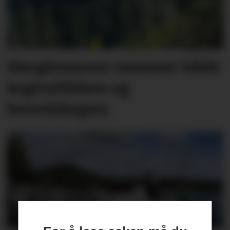
Skogbranner rammer både
togtrafikken og
beredskapen