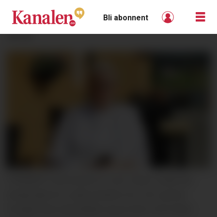
Bli abonnent
ANNONSE
FORNØYD: Sommeren er over. Stein Lunde har
stengt døra til Lunde slusekro for i år, og kan
fornøyd lene seg tilbake og se fram mot neste