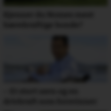
Kjenner du Nomes mest
bærekraftige bonde?
– Et stort savn og en
drivkraft som forsvinner