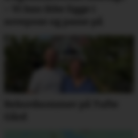
– Vi kan ikke ligge i
sovepose og passe på
Rekordsommer på Tufte
Gård