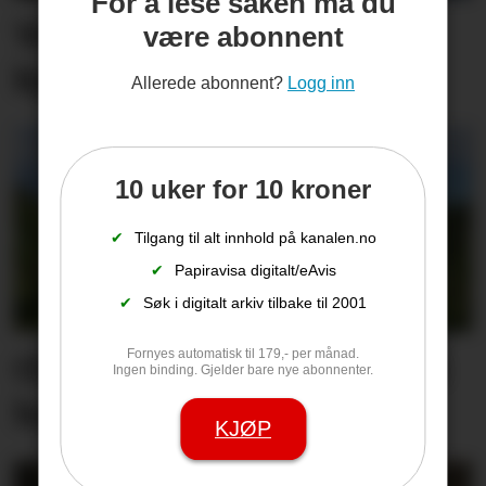
For å lese saken må du
Vet du hva det koster å
være abonnent
kjøre for fort på sjøen?
Allerede abonnent?
Logg inn
10 uker for 10 kroner
✔
Tilgang til alt innhold på kanalen.no
✔
Papiravisa digitalt/eAvis
✔
Søk i digitalt arkiv tilbake til 2001
Fornyes automatisk til 179,- per månad.
Ole Terje går med hjertet i
Ingen binding. Gjelder bare nye abonnenter.
halsen
KJØP