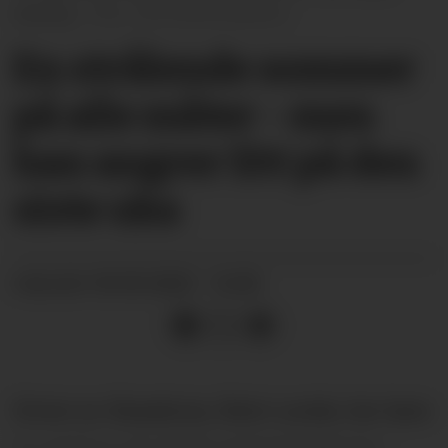
sesong.
Unni Buverud/arkiv
En strålende sommer
på alle måter - men
han angrer litt på den
siste uka
09.09.2025 - 16:00
PUBLISERT
Driver av Slusekroa, Stein Lunde, har bare
to ord å si om årets sommersesong: -