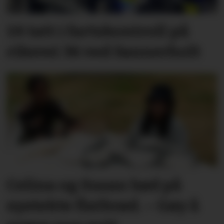
14 tatt i fartskontroll på
riksvei 36 ved Sannerholt
Celina og Susan bød på
nystekte flatbrød. – Gøy å