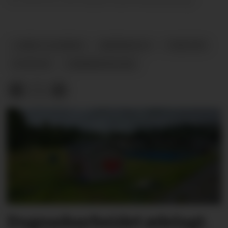
LUNDE SLUSEKRO
NÆRINGSLIV
TURISTER
NYHETER
SOMMERSESONG
Dugnadsarbeidet ødelagt.