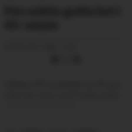
Fire måtte godta bot i
40-sonen
04.11.2024 - 14:23
PUBLISERT
Fylkesvei 359 Lannavegen har 40-sone
langs hele Lanna, og her hadde politiet
stilt seg opp på mandag.