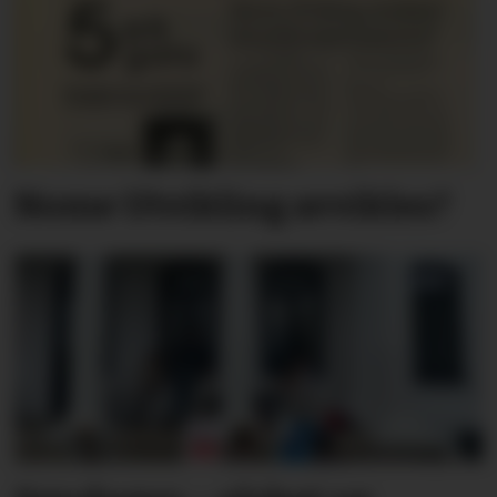
Nome Utvikling avvikles?