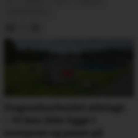
UP
TRAFIKK
POLITI
NYHETER
FARTSKONTROLL
Dugnadsarbeidet ødelagt.
– Vi kan ikke ligge i
sovepose og passe på