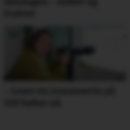
Søndagen – elsket og
fryktet
– Leser en roman­serie på
100 bøker nå