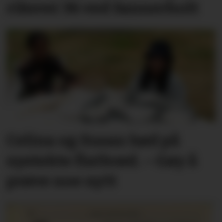
riksvei 36 ved Sannerholt
Celina og Susan bød på
nystekte flatbrød. – Gøy å
prøve noe nytt