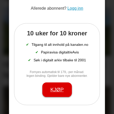
Allerede abonnent?
Logg inn
10 uker for 10 kroner
✔
Tilgang til alt innhold på kanalen.no
✔
Papiravisa digitalt/eAvis
✔
Søk i digitalt arkiv tilbake til 2001
Ole Terje går med hjertet i
halsen
Fornyes automatisk til 179,- per månad.
Ingen binding. Gjelder bare nye abonnenter.
KJØP