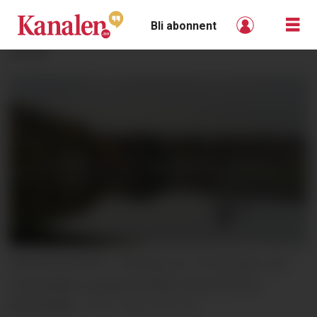
Bli abonnent
ANNONSE
FARTSKONTROLL: Mandag var UP på plass ved
Lannavegen og gjennomførte laserkontroll
(arkivbilde).
Hege Dorholt