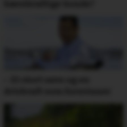
bærekraftige bonde?
– Et stort savn og en
drivkraft som forsvinner