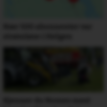
Nær 500 abonnenter var
strømløse i Helgen
Kjenner du Nomes mest