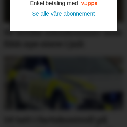
Enkel betaling med
Se alle våre abonnement
Se hvilke eiendommer som
fikk nye eiere i juli
14 tatt i fartskontroll på