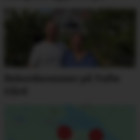
Rekordsommer på Tufte
Gård