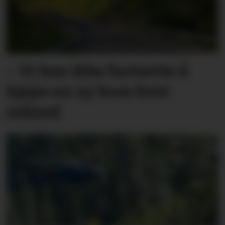
– Vi kan ikke fortsette å
kjøpe en ny bom hver
måned