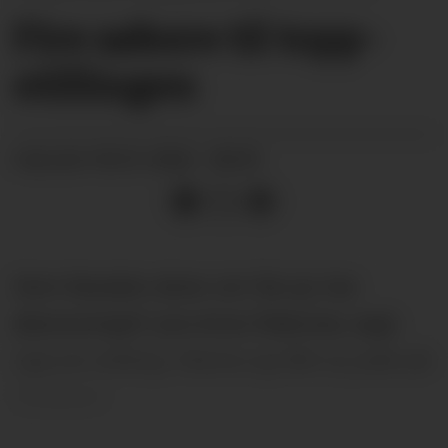
Fire søkere til topp­­
stillingen
05.01.2026 - 08:59
PUBLISERT
Som Kanalen skrev om før jul, har
økonomisjef Lars-Arne Oldernes, sagt
opp sin stilling i Nome og fått ny jobb på
Svalbard.