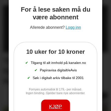
For å lese saken må du
være abonnent
Allerede abonnent?
Logg inn
10 uker for 10 kroner
Trekker seg som
✔
Tilgang til alt innhold på kanalen.no
fylkesordfører – skjulte
✔
Papiravisa digitalt/eAvis
✔
Søk i digitalt arkiv tilbake til 2001
forholdet til Ap-topp
Fornyes automatisk til 179,- per månad.
Ingen binding. Gjelder bare nye abonnenter.
KJØP