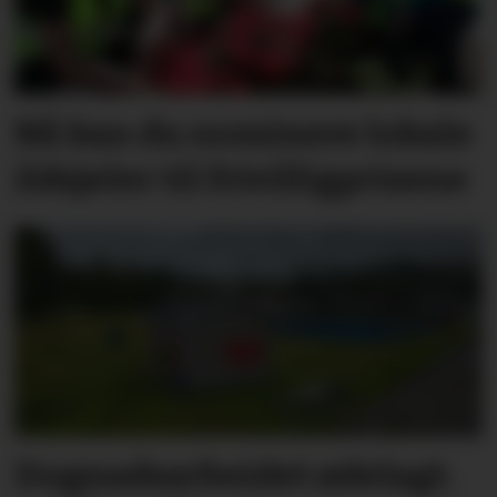
Nå kan du nominere lokale
ildsjeler til frivilligprisene
Dugnadsarbeidet ødelagt.