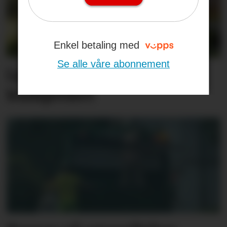
Enkel betaling med
Se alle våre abonnement
Langt dyrere enn
budsjettert