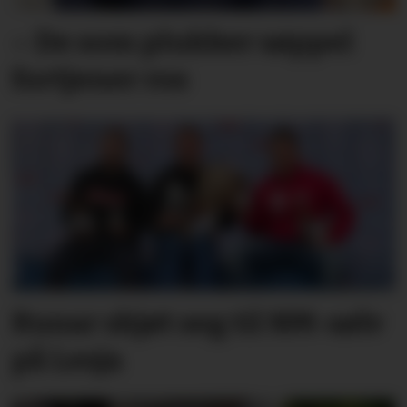
– De som plukker søppel
fortjener ros
Runar skjøt seg til NM-sølv
på Lesja