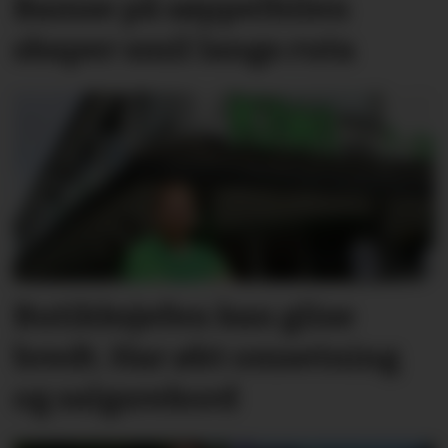
Bamse på søppelbilen
skaper smil langs ruta
Butikksjefen kan glise
bredt. Har økt omsetning
og salgsrekord