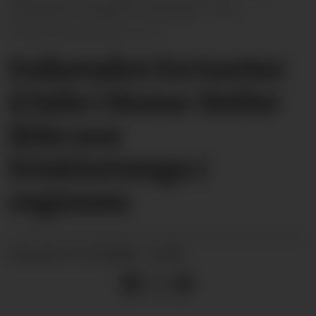
Telemark er antallet 51 personer.
Illustrasjon generert av KI
Folketallet fortsetter
å falle i Nome: Heller
ikke noe
friskhetstegn i
regionen
21.05.2026 - 12:00
PUBLISERT