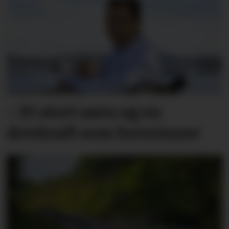
– Et stort savn og en
drivkraft som forsvinner