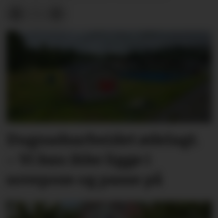
Dugnadsarbeidet ødelagt.
– Vi kan ikke ligge i
sovepose og passe på