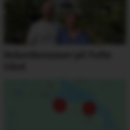
Rekordsommer på Tufte
Gård