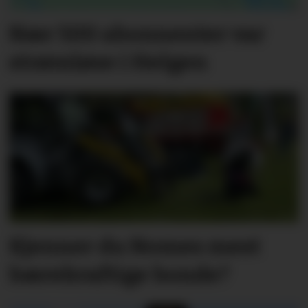
Nær 500 abonnenter var
strømløse i Helgen
Kjenner du Nomes mest
bærekraftige bonde?