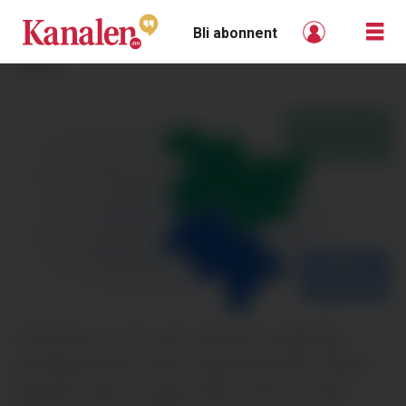
Bli abonnent
ANNONSE
FOLKETALLET FALLER: Nye tall fra Statistisk
sentralbyrå viser at det i Nome har blitt 12 færre
personer siden 1. januar 2026, mens for Midt-