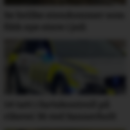
Se hvilke eiendommer som
fikk nye eiere i juli
14 tatt i fartskontroll på
riksvei 36 ved Sannerholt