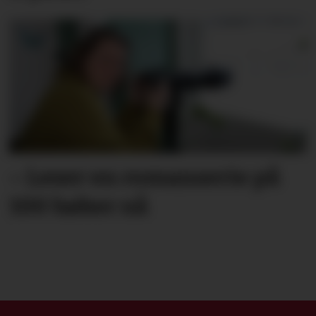
– Leser en roman­serie på
100 bøker nå