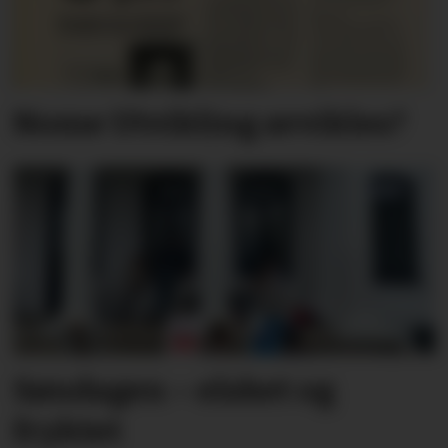
Nome Utvikling avvikles?
Søndagen – elsket og
fryktet