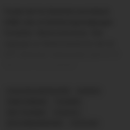
Ferske tall fra Statistisk sentralbyrå
(SSB) viser at befolkningsnedgangen
fortsetter i Nome kommune. Ved
utgangen av første kvartal bor det nå
6517 personer i kommunen, som er 12
færre enn ved årsskiftet.
STATISTISK SENTRALBYRÅ
NYHETER
NOME KOMMUNE
TELEMARK
MIDT-TELEMARK
FOLKETALL
BEFOLKNINGSNEDGANG
STATISTIKK