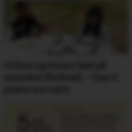
Celina og Susan bød på
nystekte flatbrød. – Gøy å
prøve noe nytt