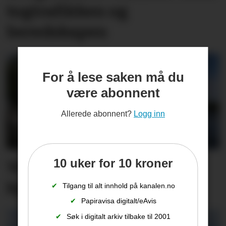
togtrafikken og
beredskapen
For å lese saken må du
være abonnent
Allerede abonnent?
Logg inn
10 uker for 10 kroner
Vet du hva det koster å
kjøre for fort på sjøen?
✔
Tilgang til alt innhold på kanalen.no
✔
Papiravisa digitalt/eAvis
✔
Søk i digitalt arkiv tilbake til 2001