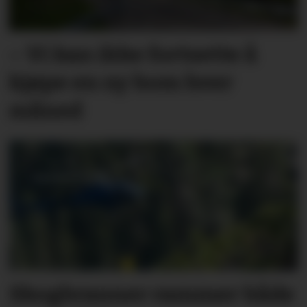
– Vi kan ikke fortsette å
kjøpe en ny bom hver
måned
Skogbranner rammer både