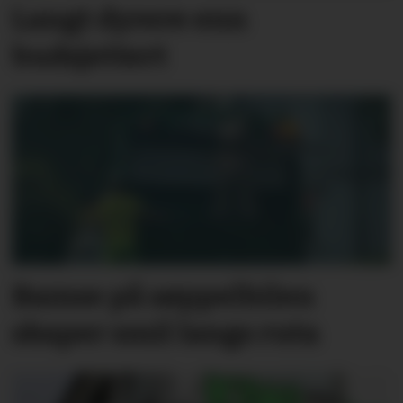
Langt dyrere enn
budsjettert
Bamse på søppelbilen
skaper smil langs ruta