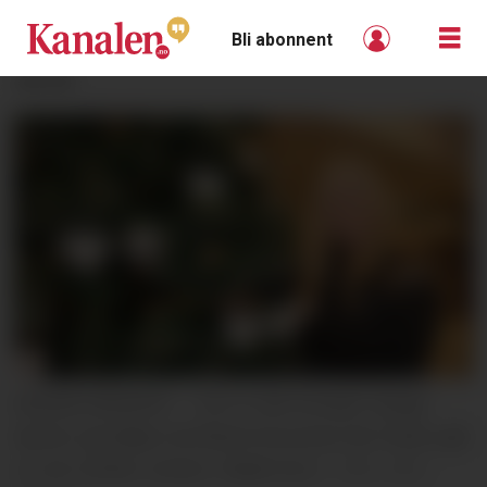
Bli abonnent
ANNONSE
MANGE ØNSKER: – Her er det fortsatt mange
hjerter, jeg håper de fleste forsvinner før fristen går
ut, sier Anette Jensen i Røde Kors.
Unni