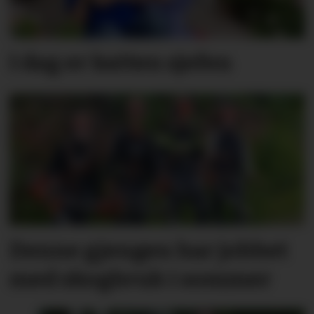
I dag er katten sjefen
Denne gjengen har jobbet
med skogbruk i sommer