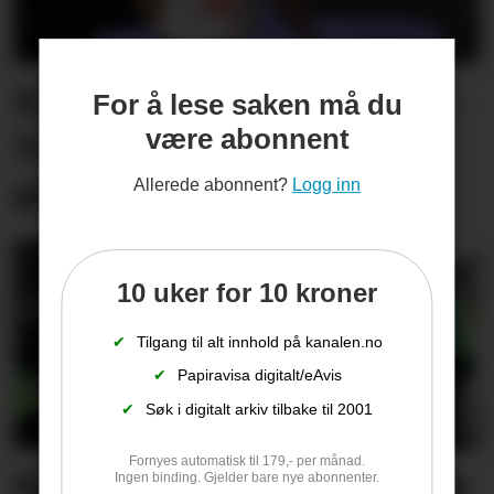
Kine kjenner på nervane: –
For å lese saken må du
være abonnent
Det blir ei slags
generalprøve for meg
Allerede abonnent?
Logg inn
10 uker for 10 kroner
✔
Tilgang til alt innhold på kanalen.no
✔
Papiravisa digitalt/eAvis
✔
Søk i digitalt arkiv tilbake til 2001
Fornyes automatisk til 179,- per månad.
Nå kan du nominere lokale
Ingen binding. Gjelder bare nye abonnenter.