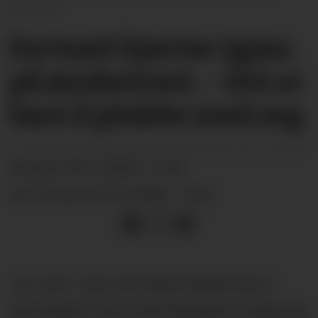
Buverud
Fortsatt hjerter igjen
på ønsketreet. – Det er
bare å plukke med seg
04.12.2025 - 11:00
PUBLISERT
04.12.2025 - 12:27
SIST OPPDATERT
I år, som i fjor, har Nome Røde Kors, i
samarbeid med Holla Bygdekvinnelag og