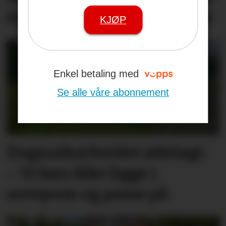
ildsjeler til frivilligprisene
KJØP
Enkel betaling med
Se alle våre abonnement
Dugnadsarbeidet ødelagt.
– Vi kan ikke ligge i
sovepose og passe på