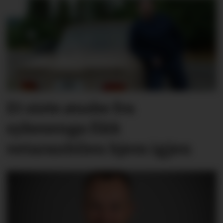
Et siste ønske fra
sykesenga fikk
vetaranbilen hjem igjen