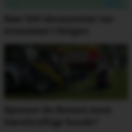
Nær 500 abonnenter var
strømløse i Helgen
Kjenner du Nomes mest
bærekraftige bonde?