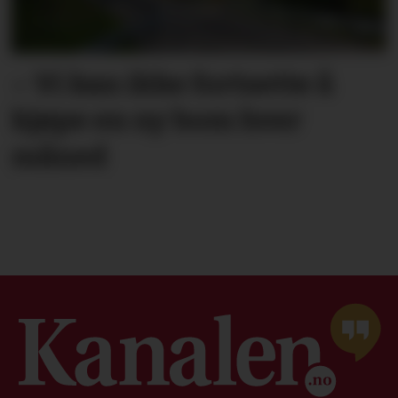
– Vi kan ikke fortsette å
kjøpe en ny bom hver
måned