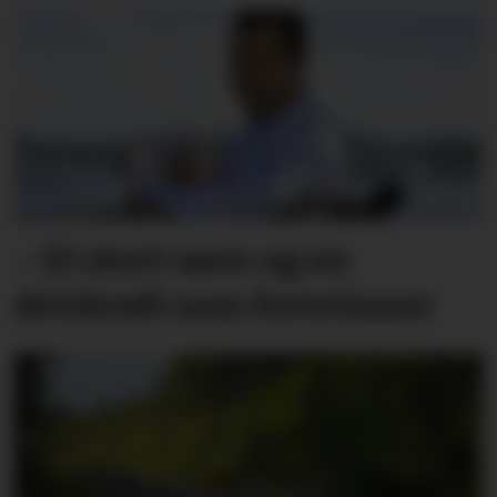
– Et stort savn og en
drivkraft som forsvinner