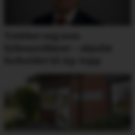
Trekker seg som
fylkesordfører – skjulte
forholdet til Ap-topp