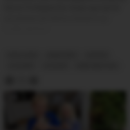
Nome Frivilligsentral, hengt opp hjerter
på juletreet på Ulefoss Senteret og i
Lunde sentrum.
FRIVILLIGHET
ØNSKETREET
NYHETER
JULEGAVER
JULEGIVER
NOME RØDE KORS