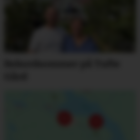
Rekordsommer på Tufte
Gård