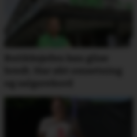
Butikksjefen kan glise
bredt. Har økt omsetning
og salgsrekord