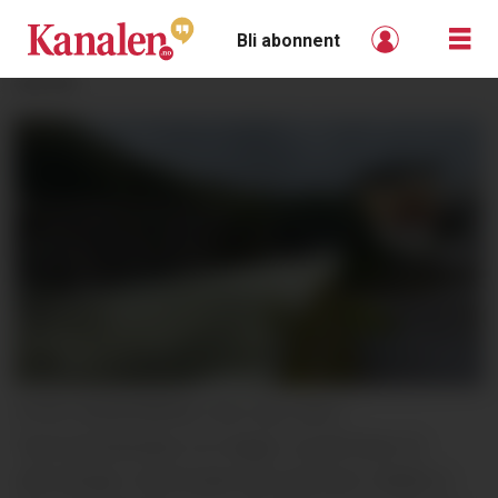
Bli abonnent
ANNONSE
STOR VANNFØRING: Det mye vann i
Telemarkskanalen om dagen, og det fører til
utfordringer med ferdsel på vannveien. Bildet er