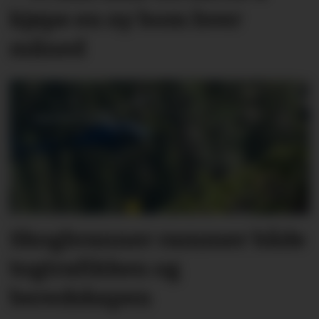
kjøpe en ny bom hver
måned
Skogbranner rammer både
togtrafikken og
beredskapen