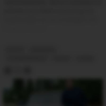
Telemarkskanalen. Nå har forholdene for
padlende og småbåt forverret seg, og
kanalforetaket ber om forsiktighet ved
ferdsel på vannet.
NYHETER
VANNFØRING
TELEMARKSKANALEN
PADLING
SLUSING