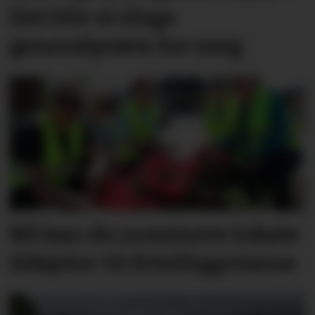
Det blir ei slags
generalprøve for meg
Nå kan du nominere lokale
ildsjeler til frivilligprisene