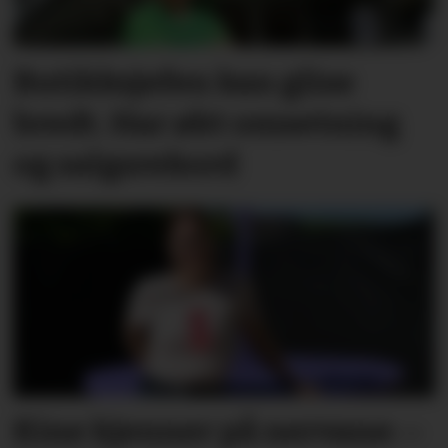
Butikksjefen kan glise
bredt. Har økt omsetning
og salgsrekord
Kine kjenner på nervane: –