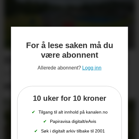
For å lese saken må du
være abonnent
Dugnadsarbeidet ødelagt.
Allerede abonnent?
Logg inn
– Vi kan ikke ligge i
sovepose og passe på
10 uker for 10 kroner
✔
Tilgang til alt innhold på kanalen.no
✔
Papiravisa digitalt/eAvis
✔
Søk i digitalt arkiv tilbake til 2001