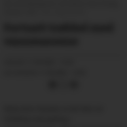
tatt ved kraftstasjonen ved Ulefoss sluse torsdag
klokken 14.45.
Hege Dorholt
Fortsatt trøbbel med
vann­massene
11.09.2025 - 14:33
PUBLISERT
11.09.2025 - 14:55
SIST OPPDATERT
Nylig skrev Kanalen at det ikke var
tilrådelig med padling i