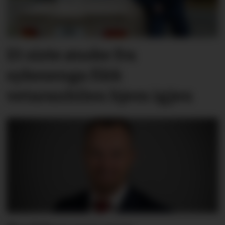
Et siste ønske fra
sykesenga fikk
vetaranbilen hjem igjen