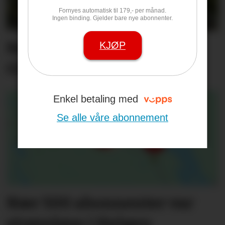
Fornyes automatisk til 179,- per månad.
Ingen binding. Gjelder bare nye abonnenter.
Rekordsommer på Tufte
KJØP
Gård
Enkel betaling med
Se alle våre abonnement
Nær 500 abonnenter var
strømløse i Helgen