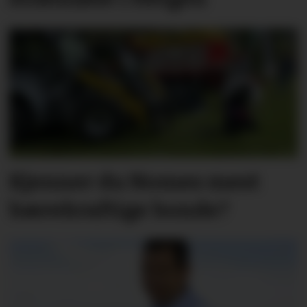
Kjenner du Nomes mest
bærekraftige bonde?