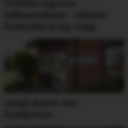
Trekker seg som
fylkesordfører – skjulte
forholdet til Ap-topp
Langt dyrere enn
budsjettert