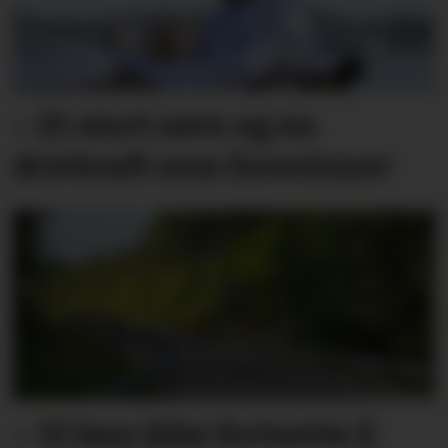
– Et stort savn og en
drivkraft som forsvinner
– Vi kan ikke fortsette å