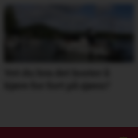
Vet du hva det koster å
kjøre for fort på sjøen?