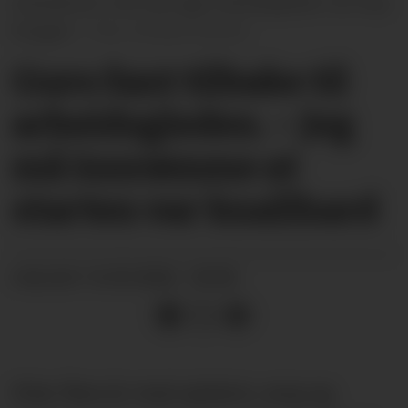
arbeidslivet, men fant igjen arbeidsgleden via Vinje
Bryggeri.
Kristian Karlsen
Guro fant tilbake til
arbeidsgleden. – Jeg
må innrømme at
starten var knallhard
16.03.2026 - 05:00
PUBLISERT
Etter flere år med sykdom, sorg og