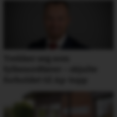
Trekker seg som
fylkesordfører – skjulte
forholdet til Ap-topp