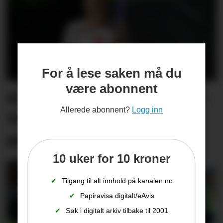
For å lese saken må du
være abonnent
Kine kjenner på nervane: –
Allerede abonnent?
Logg inn
Det blir ei slags
generalprøve for meg
10 uker for 10 kroner
✔
Tilgang til alt innhold på kanalen.no
✔
Papiravisa digitalt/eAvis
✔
Søk i digitalt arkiv tilbake til 2001