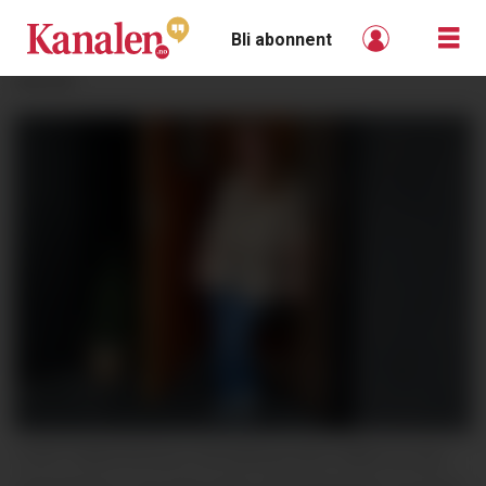
Bli abonnent
ANNONSE
LIVET SMILER:Guro Nordskog (45) måtte gi opp