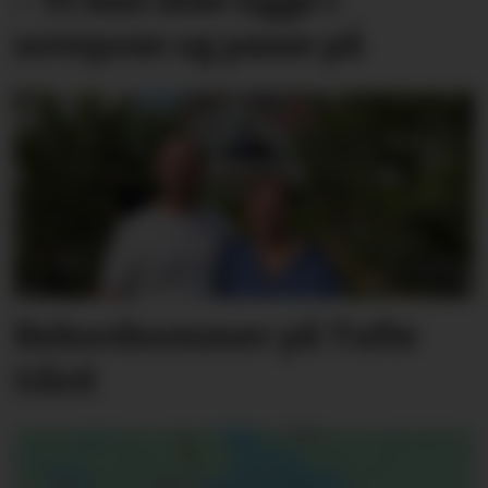
sovepose og passe på
Rekordsommer på Tufte
Gård