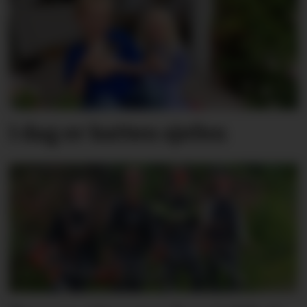
I dag er katten sjefen