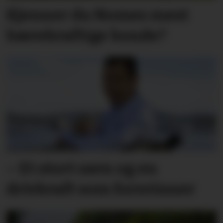
Kjenner du Nomes mest
bærekraftige bonde?
– Et stort savn og en
drivkraft som forsvinner