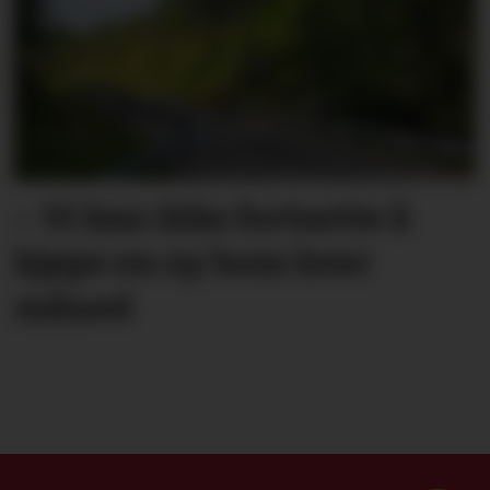
– Vi kan ikke fortsette å
kjøpe en ny bom hver
måned