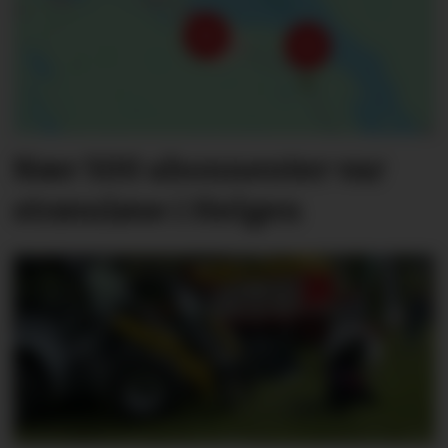
Nær 500 abonnenter var
strømløse i Helgen