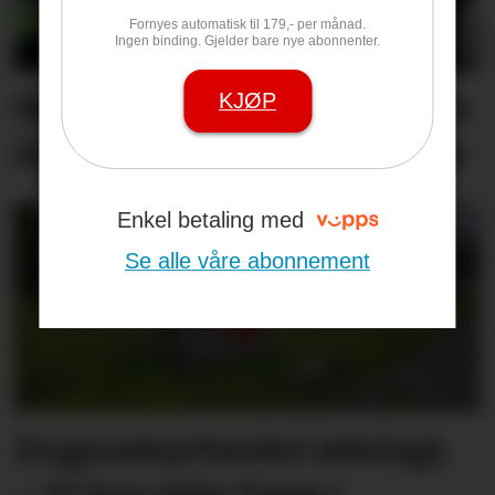
Fornyes automatisk til 179,- per månad.
Ingen binding. Gjelder bare nye abonnenter.
Nå kan du nominere lokale
KJØP
ildsjeler til frivilligprisene
Enkel betaling med
Se alle våre abonnement
Dugnadsarbeidet ødelagt.
– Vi kan ikke ligge i