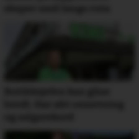
skaper smil langs ruta
Butikksjefen kan glise
bredt. Har økt omsetning
og salgsrekord