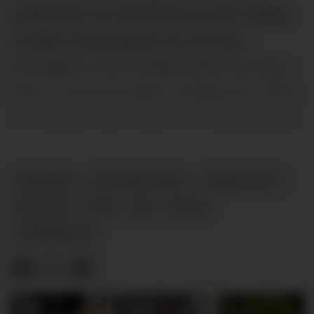
usikkerhet, har Nordskog funnet tilbake
til både arbeidsglede og mening i
hverdagen. Hver fredag setter hun seg i
bilen i Lunde og kjører til Bøgrend i Vinje
for å jobbe noen timer for Vinje Bryggeri.
ØKONOMI
VINJE BRYGGERI
UFØRETRYGD
NYHETER
NAV
ME
HELSE
FIBROMYALGI