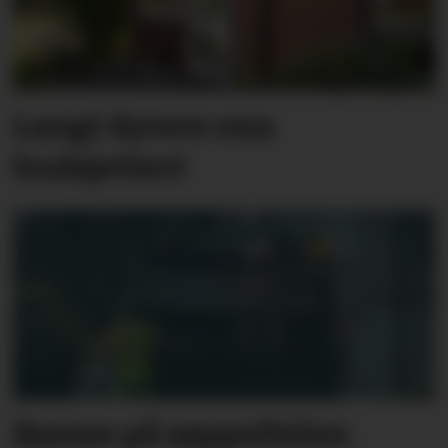
Langt dyrere enn
budsjettert
Bamse på søppelbilen