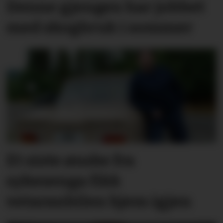
Denne gjengen har jobbet
med skogbruk i sommer
Et siste ønske fra
sykesenga fikk
vetaranbilen hjem igjen