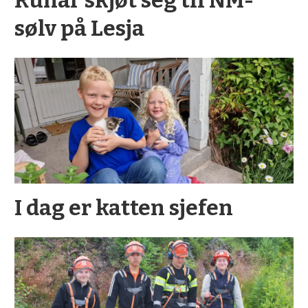
sølv på Lesja
I dag er katten sjefen