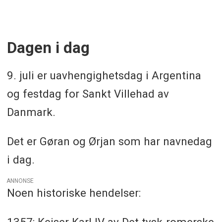
Dagen i dag
9. juli er uavhengighetsdag i Argentina
og festdag for Sankt Villehad av
Danmark.
Det er Gøran og Ørjan som har navnedag
i dag.
ANNONSE
Noen historiske hendelser:
1357: Keiser Karl IV av Det tysk-romerske