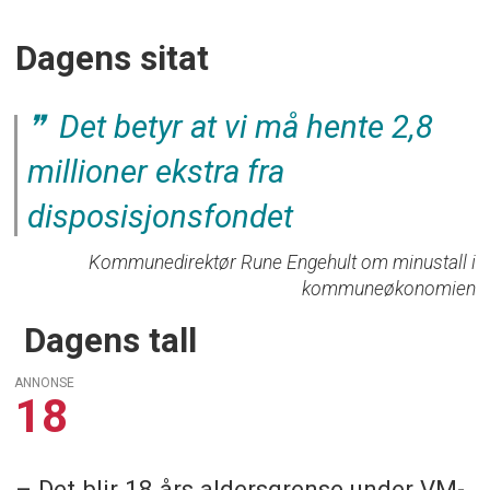
Dagens sitat
Det betyr at vi må hente 2,8
millioner ekstra fra
disposisjonsfondet
Kommunedirektør Rune Engehult om minustall i
kommuneøkonomien
Dagens tall
ANNONSE
18
– Det blir 18 års aldersgrense under VM-