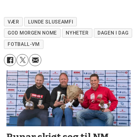
VÆR
LUNDE SLUSEAMFI
GOD MORGEN NOME
NYHETER
DAGEN I DAG
FOTBALL-VM
Runar skjøt seg til NM-