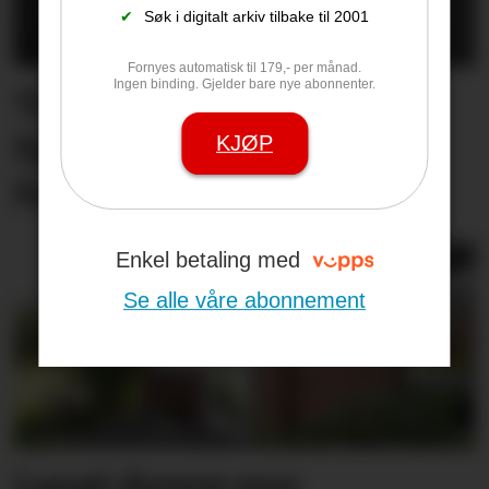
✔
Søk i digitalt arkiv tilbake til 2001
Fornyes automatisk til 179,- per månad.
Ingen binding. Gjelder bare nye abonnenter.
Trekker seg som
fylkesordfører – skjulte
KJØP
forholdet til Ap-topp
Enkel betaling med
Se alle våre abonnement
Langt dyrere enn