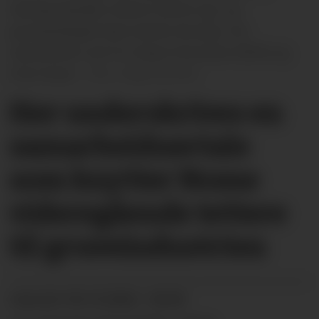
intensjonsavtale mellom Nome vgs. og
gruveselskapet Rare Earths Norway. Her
representert ved Tor Espen Simonsen (REN) og
Arne Grave.
Hege Dorholt
Her underskrives en
samarbeid­savtale
som knytter Nome
videregående tettere
til gruve­industrien
04.10.2024 - 06:00
PUBLISERT