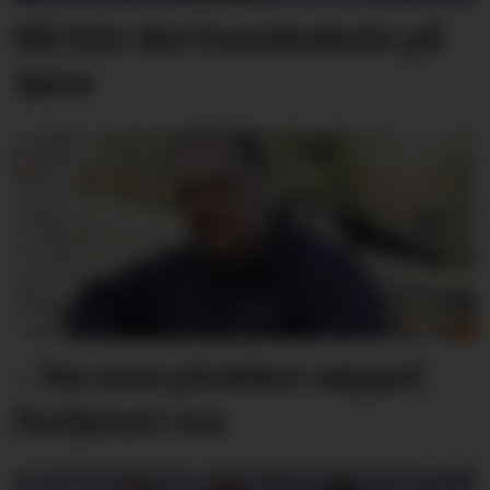
Nå blir det hundeskole på
Søve
– De som plukker søppel
fortjener ros