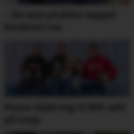
– De som plukker søppel
fortjener ros
Runar skjøt seg til NM-sølv
på Lesja