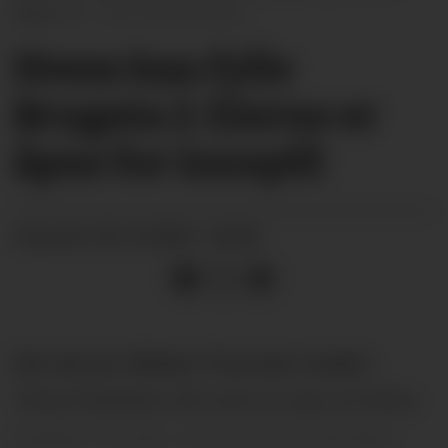
flytter ut.
Britt Eriksen
Hvem kan fylle
Brugata 2: Eierne er
åpne for innspill
02.10.2024 - 06:00
PUBLISERT
Det skriver Mikkel Thomsen Asdøl i
Tema Eiendom AS, som er eier av Extra-
bygget i Lunde, i en e-post til Kanalen.