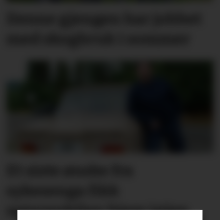
Denne gjengen har jobbet
med skogbruk i sommer
Et siste ønske fra
sykesenga fikk
vetaranbilen hjem igjen