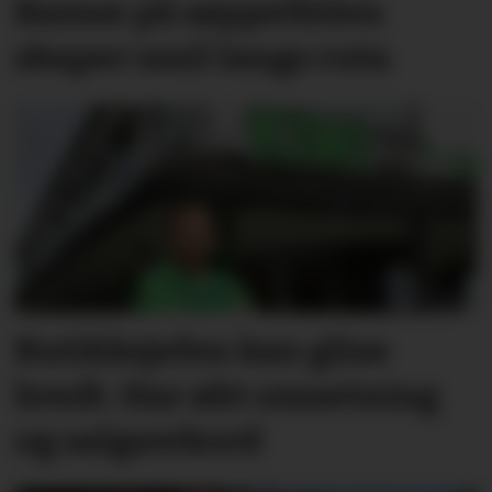
Bamse på søppelbilen
skaper smil langs ruta
Butikksjefen kan glise
bredt. Har økt omsetning
og salgsrekord