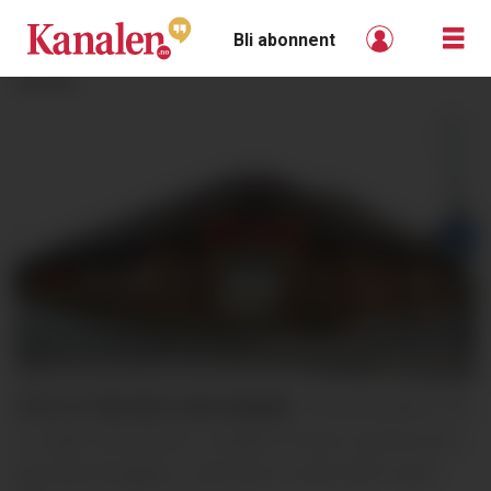
Bli abonnent
ANNONSE
UTE ETTER NYE LEIETAKERE:
Tema Eiendom AS
er svært interessert i innspill til hvem og hva som
kan fylle Brugata 2, når Extra Lunde etter hvert