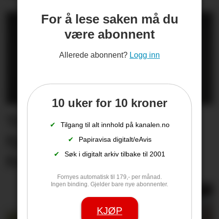
For å lese saken må du
være abonnent
Allerede abonnent?
Logg inn
10 uker for 10 kroner
Trekker seg som
✔
Tilgang til alt innhold på kanalen.no
fylkesordfører – skjulte
✔
Papiravisa digitalt/eAvis
✔
Søk i digitalt arkiv tilbake til 2001
forholdet til Ap-topp
Fornyes automatisk til 179,- per månad.
Ingen binding. Gjelder bare nye abonnenter.
KJØP