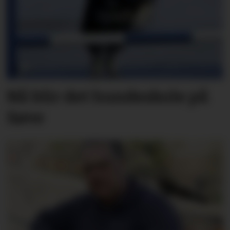
Nå blir det hundeskole på
Søve