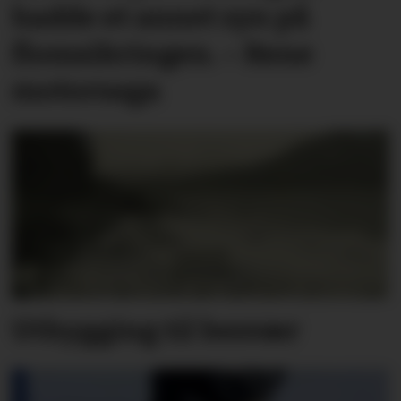
hadde et annet syn på
flomsikringen. – Rene
motorsaga
Utbygging til besvær