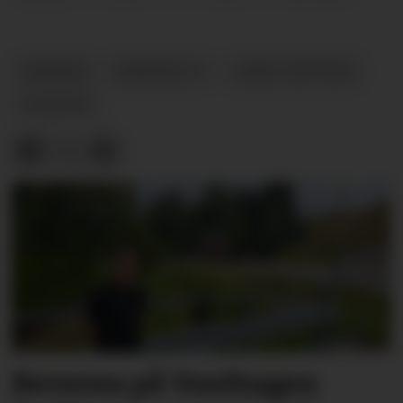
EIENDOM
NÆRINGSLIV
LUNDE SENTRUM
NYHETER
Beveren på Vesthagen