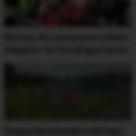
Nå kan du nominere lokale
ildsjeler til frivilligprisene
Dugnadsarbeidet ødelagt.