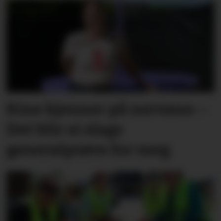
Kine kjenner på nervane: –
Det blir ei slags
generalprøve for meg