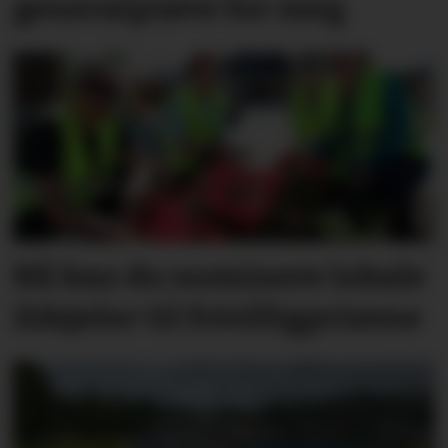
generalprøve for meg
Nå kan du nominere lokale
ildsjeler til frivilligprisene