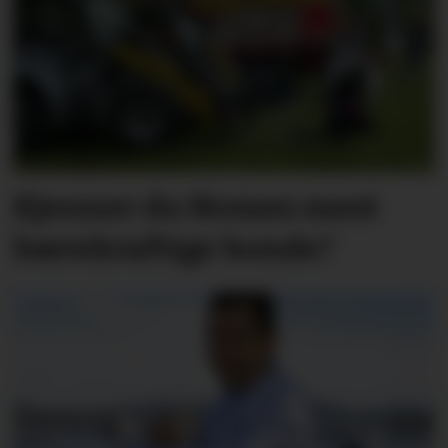
Kjenner du Nomes mest
bærekraftige bonde?