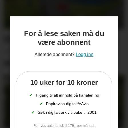
For å lese saken må du
Dugnadsarbeidet ødelagt.
være abonnent
– Vi kan ikke ligge i
Allerede abonnent?
Logg inn
sovepose og passe på
10 uker for 10 kroner
✔
Tilgang til alt innhold på kanalen.no
✔
Papiravisa digitalt/eAvis
✔
Søk i digitalt arkiv tilbake til 2001
Fornyes automatisk til 179,- per månad.