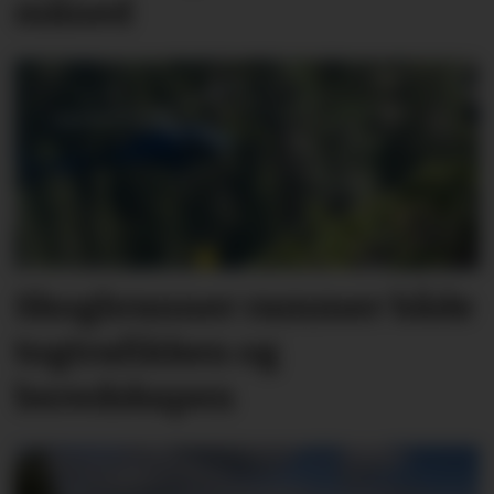
måned
Skogbranner rammer både
togtrafikken og
beredskapen