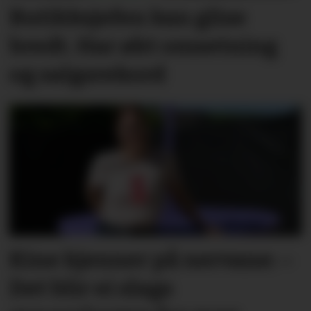
Butikksjefen kan glise
bredt. Har økt omsetning
og salgsrekord
Kine kjenner på nervane: –
Det blir ei slags