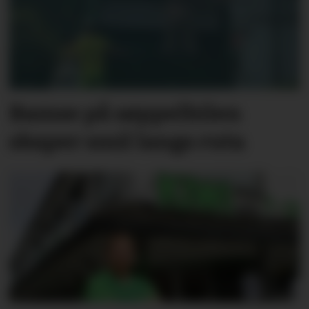
Bamse på søppelbilen
skaper smil langs ruta