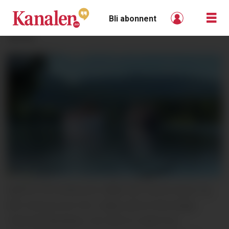
Bli abonnent
ANNONSE
MØTES PÅ KANALEN: Både MS Henrik Ibsen og
MS Victoria som her møtes på sin ferd langs
Telemarkskanalen, har hatt en svært bra