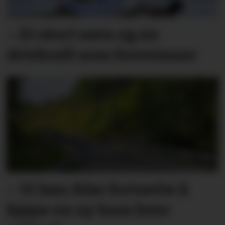
– Et stort savn og en
drivkraft som forsvinner
– Vi kan ikke fortsette å
kjøpe en ny bom hver