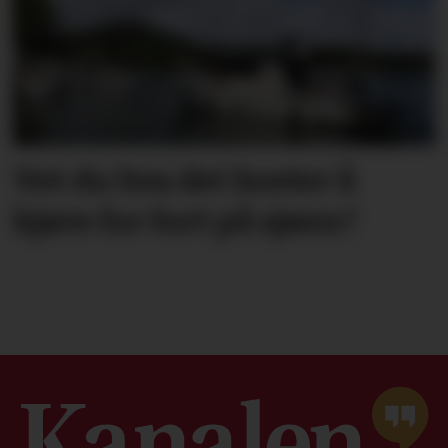
Vet du hva det koster å
kjøre for fort på sjøen?