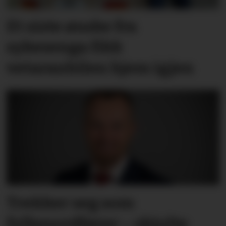
Et siste ønske fra
sykesenga fikk
vetaranbilen hjem igjen
Trekker seg som
fylkesordfører – skjulte