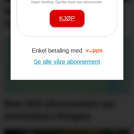
Ingen binding. Gjelder bare nye abonnenter.
Rekordsommer på Tufte
KJØP
Gård
Enkel betaling med
Se alle våre abonnement
Nær 500 abonnenter var
strømløse i Helgen