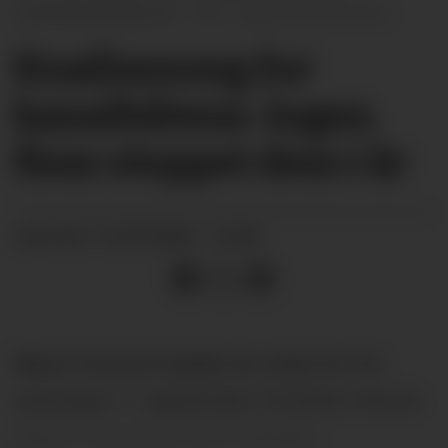
sommersesong i år.
Hege Dorholt/arkiv
Knall­sesong for
kanal­båtene. Ingen
flom stoppet dem i år
13.09.2025 - 12:00
PUBLISERT
Mens Victoria hadde sin siste tur for
sesongen 7. september, fortetter Henrik
Ibsen i rute fram til 4. oktober.