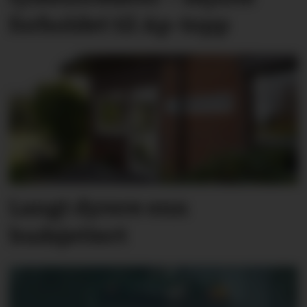
forholdet til Ap-topp
Langt dyrere enn
budsjettert