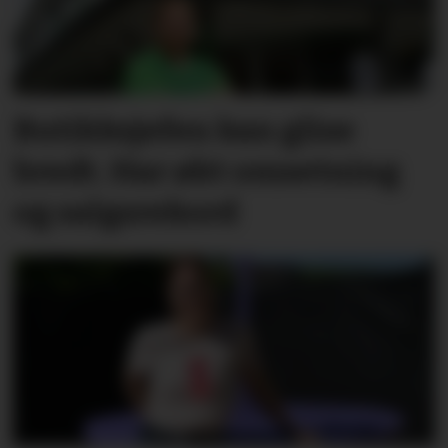
Butikksjefen kan glise
bredt. Har økt omsetning
og salgsrekord