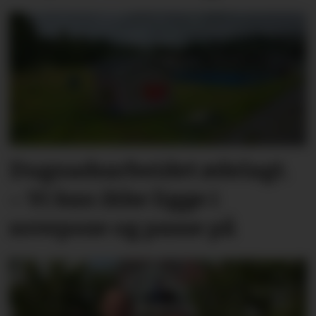
Dugnadsarbeidet ødelagt.
– Vi kan ikke ligge i
sovepose og passe på