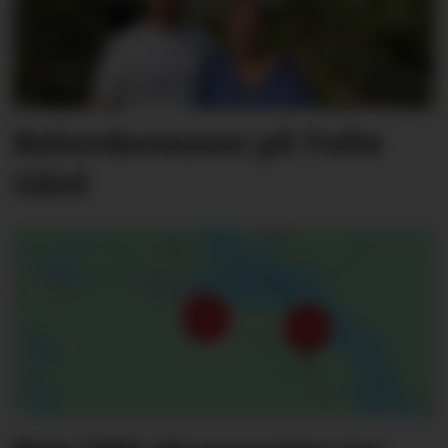
Rekordsommer på Tufte
Gård