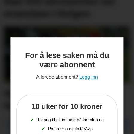
Nær 500 abonnenter var
strømløse i Helgen
For å lese saken må du
være abonnent
Allerede abonnent?
Logg inn
Kjenner du Nomes mest
bærekraftige bonde?
10 uker for 10 kroner
✔
Tilgang til alt innhold på kanalen.no
✔
Papiravisa digitalt/eAvis