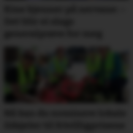
Kine kjenner på nervane: –
Det blir ei slags
generalprøve for meg
Nå kan du nominere lokale
ildsjeler til frivilligprisene