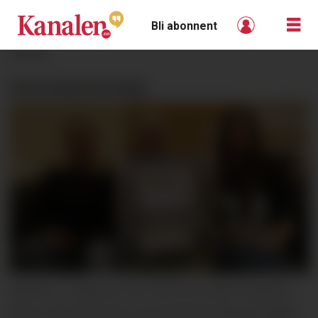
Bli abonnent
ANNONSE
Innovasjonscamp:
MODELL: 5 stjerner, her ved tre av dem Susanne
Skeie, Ella Sørensen og Gunhild Nordstoga lagde