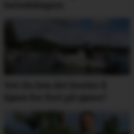
beredskapen
Vet du hva det koster å
kjøre for fort på sjøen?