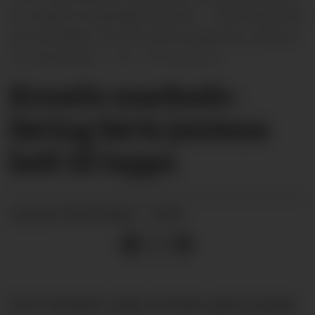
en modell til oppdraget de løste. – Hele klassa vår
kom på pallen, for den andre gruppa ble nummer
tre, sier jentene.
Unni Buverud
Kreativ markeds­
føring førte jentene
helt til topps
08.04.2025 - 16:00
PUBLISERT
Som Kanalen nylig omtalte, gikk gruppa