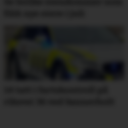
Se hvilke eiendommer som
fikk nye eiere i juli
14 tatt i fartskontroll på
riksvei 36 ved Sannerholt