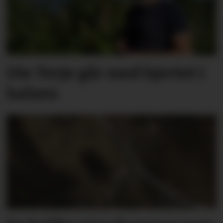
Ole Terje går med hjertet i
halsen