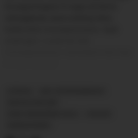
Gruvegrevlingene til topps da Nome
videregående, skole avdeling Søve,
hadde årets innovasjonscamp. Også
avdelingen i Lunde har hatt
innovasjonscamp i samarbeid med Ungt
entreprenørskap.
DYRSKUN
UNGT ENTREPRENØRSKAP
INNOVASJONSCAMP
NOME VIDEREGÅENDE SKOLE
NYHETER
MARKEDSFØRING