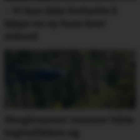
– Vi kan ikke fortsette å
kjøpe en ny bom hver
måned
Skogbranner rammer både
togtrafikken og