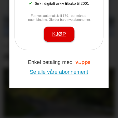
✔
Søk i digitalt arkiv tilbake til 2001
Fornyes automatisk til 179,- per månad.
Ingen binding. Gjelder bare nye abonnenter.
KJØP
– Et stort savn og en
drivkraft som forsvinner
Enkel betaling med
Se alle våre abonnement