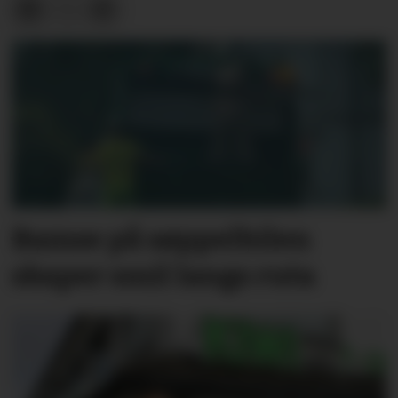
Bamse på søppelbilen
skaper smil langs ruta