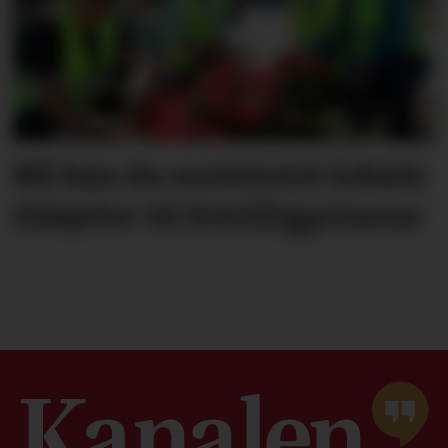
Nå kan du nominere lokale
ildsjeler til frivilligprisene