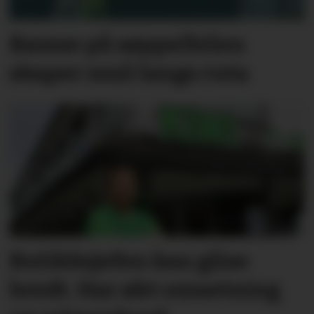
Bamse på søppelbilen
skaper smil langs ruta
Butikksjefen kan glise
bredt. Har økt omsetning