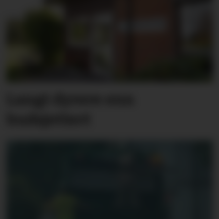
Langt dyrere enn
budsjettert