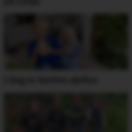
på Lesja
I dag er katten sjefen