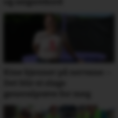
og salgsrekord
Kine kjenner på nervane: –
Det blir ei slags
generalprøve for meg