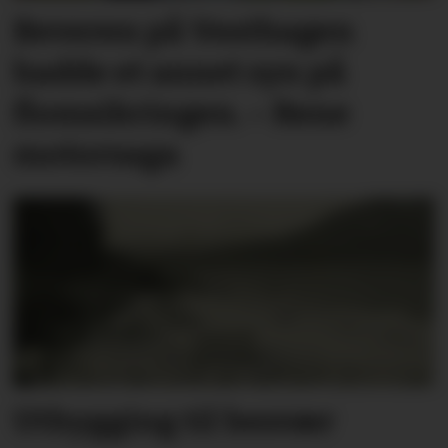
Beveren på Vesthagen
hadde et annet syn på
flomsikringen. – Rene
motorsaga
Utbygging til besvær