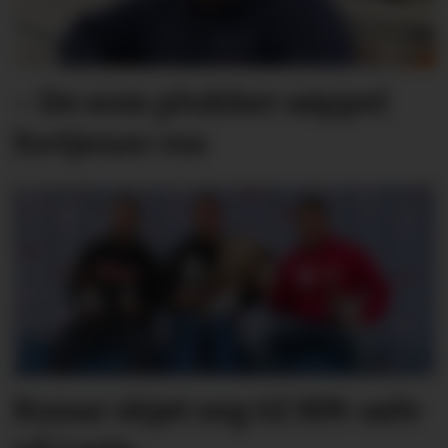
– De som plukker søppel
fortjener ros
Runar skjøt seg til NM-sølv