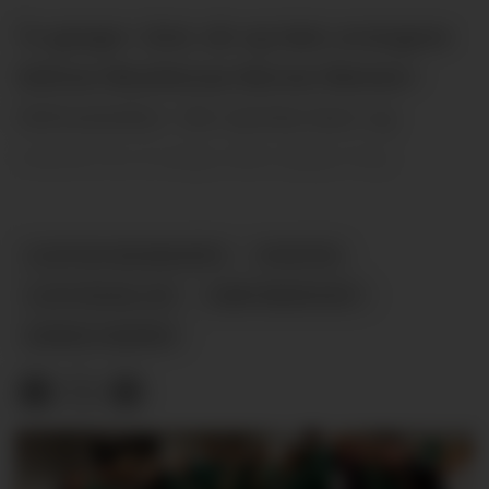
To ganger i året, vår og høst, arrangerer
Ulefoss Musikkorps Barnas Marked i
Ulefosshallen. Her samles barn og
voksne for å selge eller kjøpe ting.
ULEFOSS MUSIKKORPS
NYHETER
ULEFOSSHALLEN
SAMFUNNSHUSET
BARNAS MARKED