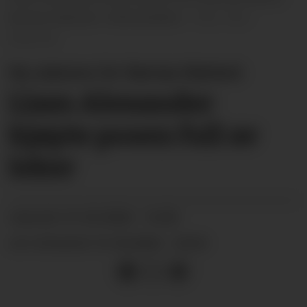
Barnas Marked i Ulefosshallen.
Unni
Buverud
Ny suksess for Barnas Marked:
Liam Alexander
kjøpte posen full av
leker
21.03.2026 - 16:00
PUBLISERT
21.03.2026 - 23:24
SIST OPPDATERT