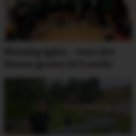
Mandag igjen – men det
finnes grunn til å smile