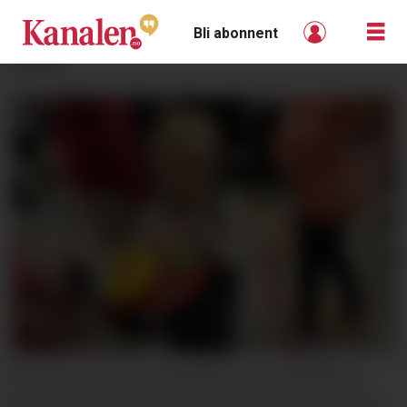
Bli abonnent
ANNONSE
SE HER: Lille Liam Alexander Tveit Sandstå fra
Skien fant blant annet denne fine leika på vårens