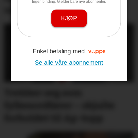
Ingen binding. Gjelder bare nye abonnenter.
vetaranbilen hjem igjen
KJØP
Enkel betaling med
Se alle våre abonnement
Trekker seg som
fylkesordfører – skjulte
forholdet til Ap-topp