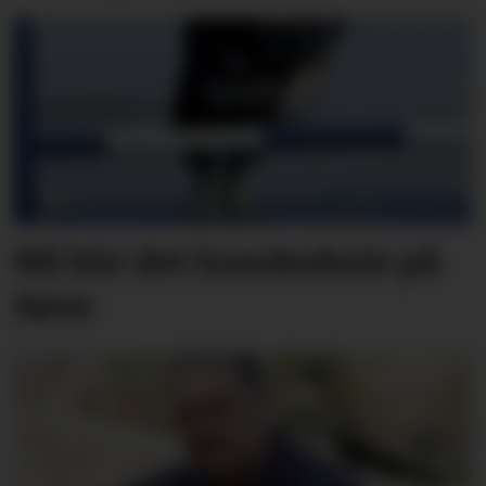
Nå blir det hundeskole på
Søve