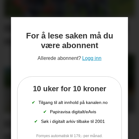
Denne gjengen har jobbet
For å lese saken må du
med skogbruk i sommer
være abonnent
Allerede abonnent?
Logg inn
10 uker for 10 kroner
✔
Tilgang til alt innhold på kanalen.no
✔
Papiravisa digitalt/eAvis
Et siste ønske fra
✔
Søk i digitalt arkiv tilbake til 2001
sykesenga fikk
Fornyes automatisk til 179,- per månad.