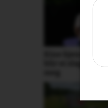
Kine kjenner på 
blir ei slags gen
meg