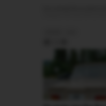
Det er selvsagt flere om beinet til
foreløpig er det Lahus (SP) og Tho
NYHETER
VALG