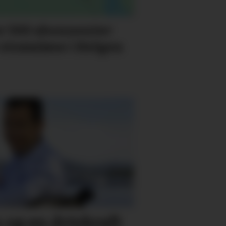
 500 abonnenter
 strømløse i Helgen
n og en drivkraft