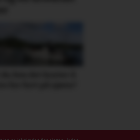
er
 du hva det koster å
re for fort på sjøen?