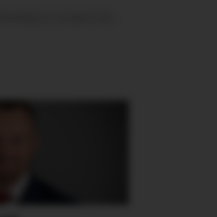
dførerklubba om et knapt år. Men