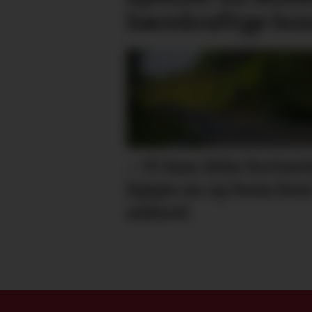
bærekraftige bo
– Vi kan ikke fortset
kjøpe en ny bom hve
måned