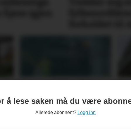
a sykesenga
Trekker seg 
n hjem igjen
fylkesordfører
forholdet til
Bamse på søppelbilen
But
skaper smil langs ruta
bre
r å lese saken må du være abonn
oms
sal
Allerede abonnent?
Logg inn