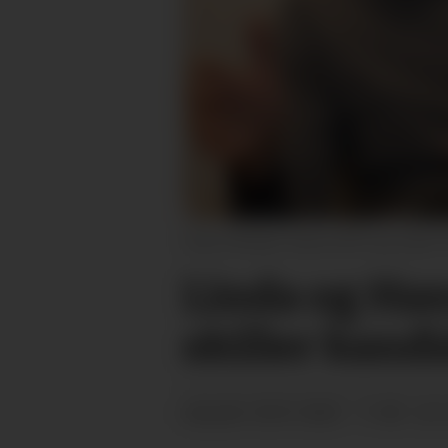
Hans Kristian Lahus (SP) og Linda Thor
Linda og Hans
skiller kand
20.01.2023 - 11:48
PUBLISERT
SIST