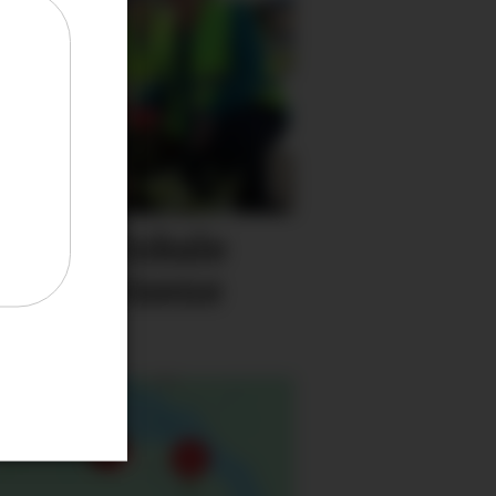
minere lokale
rivilligprisene