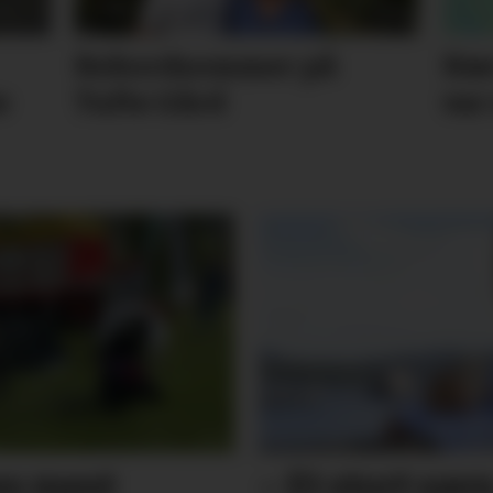
Rekordsommer på
Nær
e
Tufte Gård
var
s mest
– Et stort sav