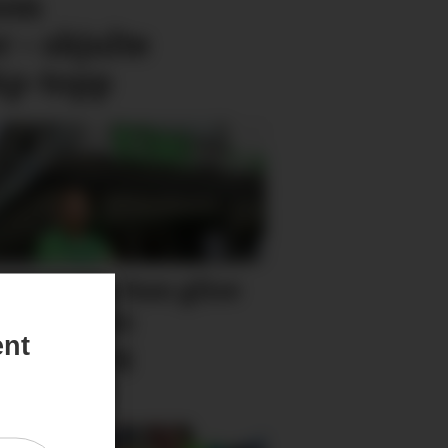
som
 – skjulte
 Ap-topp
ikksjefen kan glise
dt. Har økt
ent
etning og
gsrekord