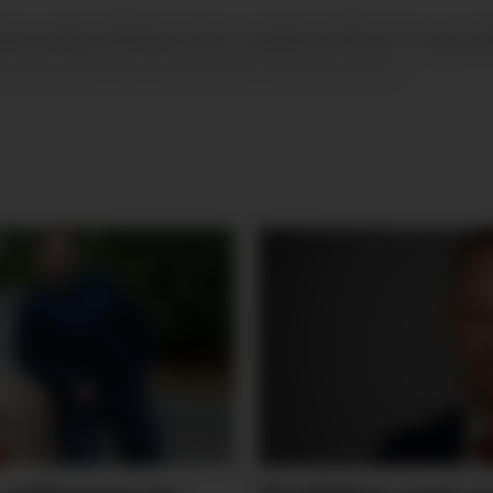
 denne jobben når Bjørg Tveito Lundefaret (AP) gir fra seg or
rstensen (AP) som har kunngjort sine ambisjoner.