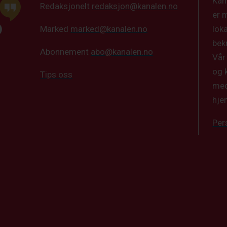
Kan
Redaksjonelt
redaksjon@kanalen.no
er 
lok
Marked
marked@kanalen.no
bek
Abonnement
abo@kanalen.no
Vår
og 
Tips oss
med
hje
Per