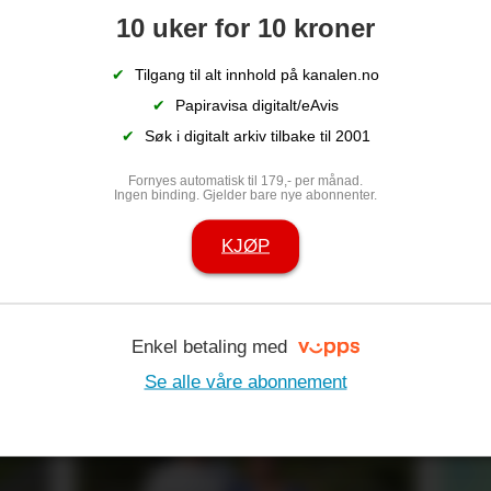
10 uker for 10 kroner
✔
Tilgang til alt innhold på kanalen.no
✔
Papiravisa digitalt/eAvis
✔
Søk i digitalt arkiv tilbake til 2001
Fornyes automatisk til 179,- per månad.
Ingen binding. Gjelder bare nye abonnenter.
nervane: – Det
Nå kan du no
KJØP
eralprøve for
ildsjeler til f
Enkel betaling med
Se alle våre abonnement