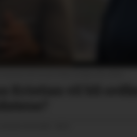
stensen (AP) har det til felles at begge vil blir ordfører.
 Kristian vil bli ordf
idatene?
09.09.2023 - 08:50
 OPPDATERT