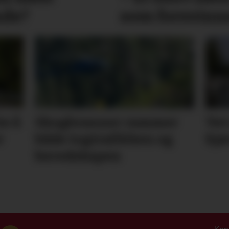
nde?
som forsvinn
te å
Skogbranner rammer
Vet
r
både togtrafikken og
kjø
beredskapen