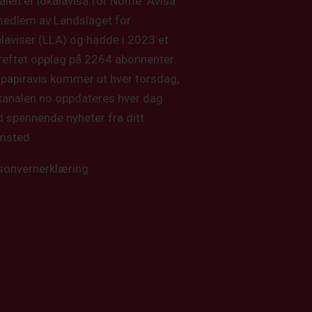
alen er lokalavisa for Nome. Avisa
medlem av Landslaget for
alaviser (LLA) og hadde i 2023 et
reftet opplag på 2264 abonnenter.
 papiravis kommer ut hver torsdag,
kanalen.no oppdateres hver dag
 spennende nyheter fra ditt
msted.
sonvernerklæring