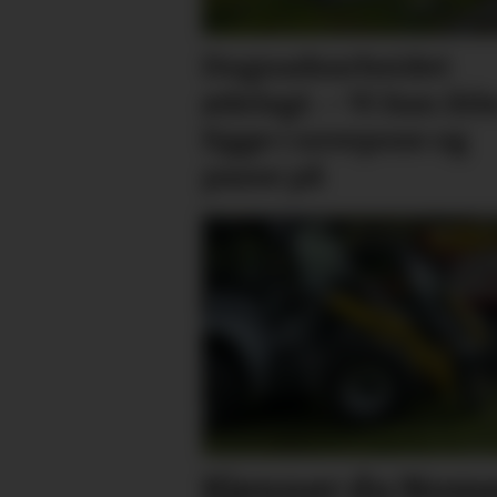
Dugnadsarbeidet
ødelagt. – Vi kan ikk
ligge i sovepose og
passe på
Kjenner du Nome