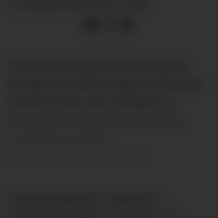
22.01.2026 - 18:52
SIST OPPDATERT
LO-leder Kine Asper Vistnes besøkte
torsdag Fensfeltet. Besøket hadde som
formål å gi den nye LO-lederen en
grundig gjennomgang av status og
muligheter knyttet til
mineralforekomsten i Nome.
SJELDNE JORDARTER
FENSFELTET
RARE EARTHS NORWAY
NYHETER
LO