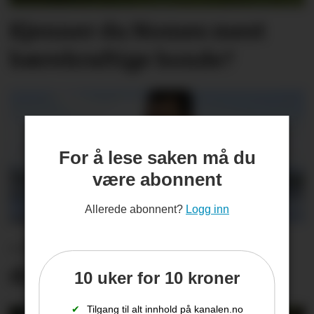
Kjenner du Nomes mest
bærekraftige bonde?
For å lese saken må du
være abonnent
Allerede abonnent?
Logg inn
– Et stort savn og en
drivkraft som forsvinner
10 uker for 10 kroner
✔
Tilgang til alt innhold på kanalen.no