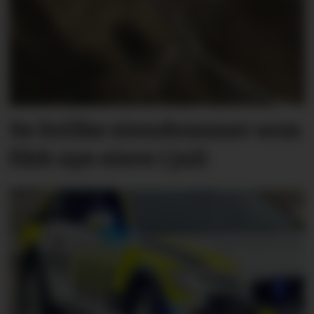
Se hvilke eiendommer som
fikk nye eiere i juli