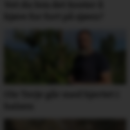
Vet du hva det koster å
kjøre for fort på sjøen?
Ole Terje går med hjertet i
halsen