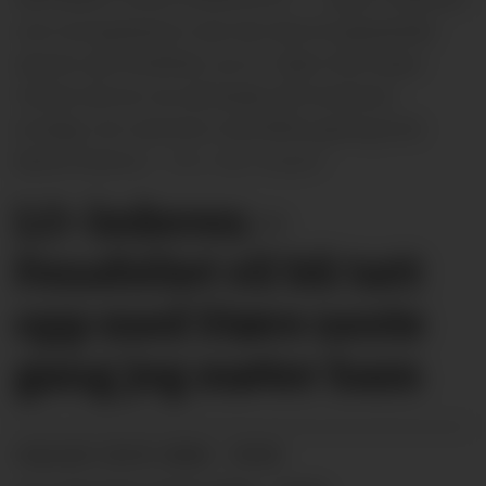
over kompetansen man har klart å opparbeide
seg her på Fensfeltet, sa LO–leder Kine Asper
Vistnes da hun var på besøk på Fenskolen
torsdag. Her sammen med RENs geolog Eirik
Bache Stokmo.
Glør Mejdell
LO-lederen: –
Fensfeltet vil bli tatt
opp med Støre neste
gang jeg møter ham
22.01.2026 - 18:52
PUBLISERT