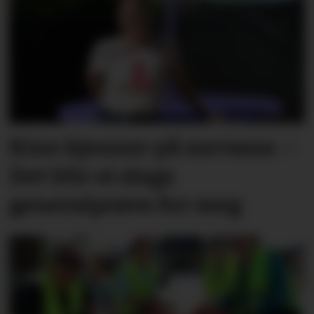
Kine kjenner på nervane: –
Det blir ei slags
generalprøve for meg