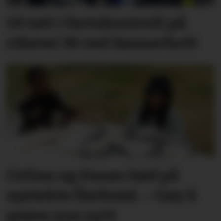
14 tatt i fartskontroll på
riksvei 36 ved Sannerholt
Celina og Susan bød på
nystekte flatbrød. – Gøy å
prøve noe nytt