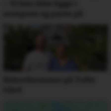
– Vi kan ikke ligge i
sovepose og passe på
Rekordsommer på Tufte
Gård