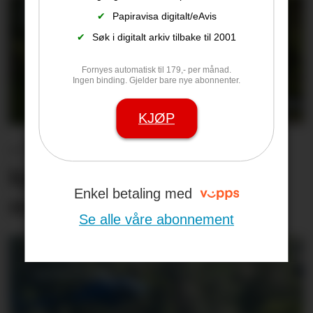
✔
Papiravisa digitalt/eAvis
✔
Søk i digitalt arkiv tilbake til 2001
Fornyes automatisk til 179,- per månad.
Ingen binding. Gjelder bare nye abonnenter.
KJØP
– Vi kan ikke fortsette å
kjøpe en ny bom hver
Enkel betaling med
måned
Se alle våre abonnement