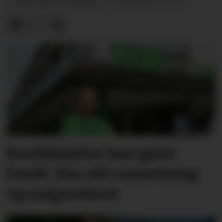
Butikksjefen kan glise
bredt. Har økt omsetning
og salgsrekord