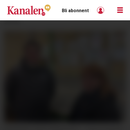
Bli abonnent
ANNONSE
IMPONERT OVER FENSFELTET: – Jeg er imponert