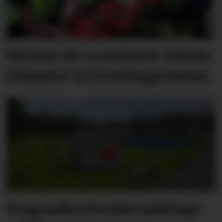
Nå kan du nominere lokale
ildsjeler til frivilligprisene
Dugnadsarbeidet ødelagt.