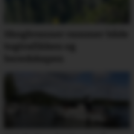
Skogbranner rammer både
togtrafikken og
beredskapen