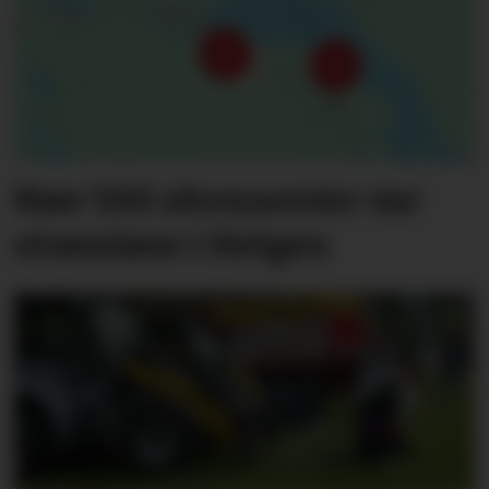
Nær 500 abonnenter var
strømløse i Helgen