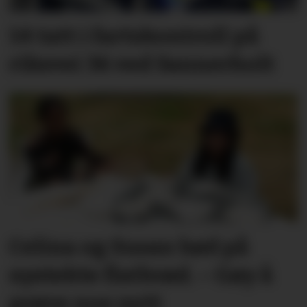
14 tatt i fartskontroll på
riksvei 36 ved Sannerholt
Celina og Susan bød på
nystekte flatbrød. – Gøy å
prøve noe nytt