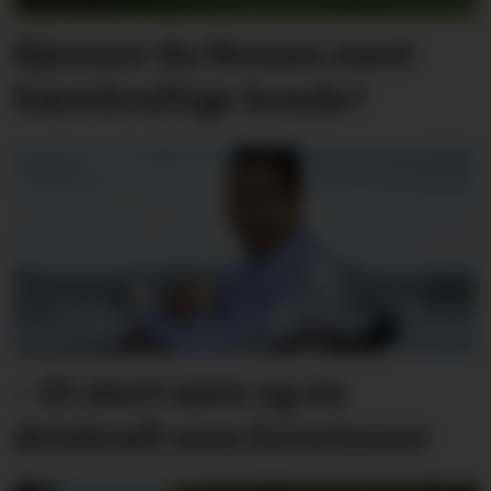
Kjenner du Nomes mest
bærekraftige bonde?
– Et stort savn og en
drivkraft som forsvinner