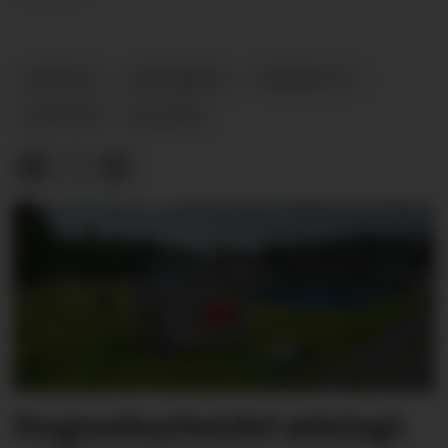
NOME AP
LANDSMØTE
FENSFELTET
NYHETER
POLITIKK
Dugnadsarbeidet ødelagt.