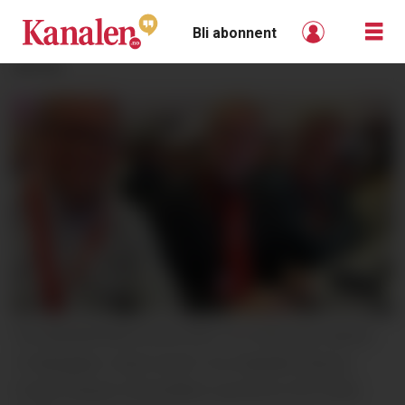
Bli abonnent
ANNONSE
TELEMARKSDELEGASJON: Fra Telemark deltok
13 delegater, blant annet Tore Baksås (Skien),
Frode Paulsen (Notodden) og Nome APs Willy