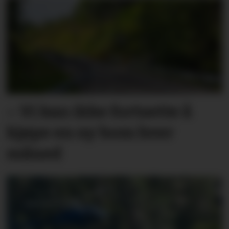
– Vi kan ikke fortsette å
kjøpe en ny bom hver
måned