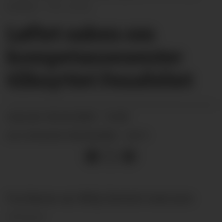
Dorholt.
privat
Løftet saken om
kompetanse­­senter
tilknyttet Fensfeltet
06.04.2025 - 16:00
PUBLISERT
06.04.2025 - 16:11
SIST OPPDATERT
Fra Nome var Willy Dorholt med som
delegat.