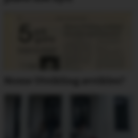
Nome Utvikling avvikles?