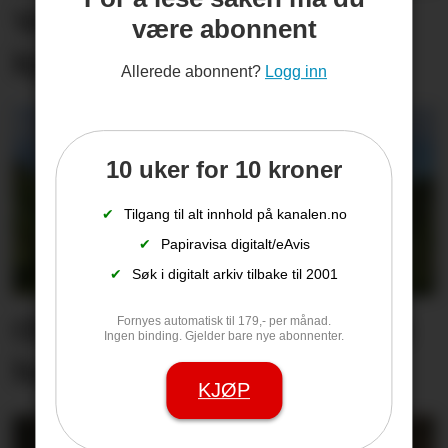
Vet du hva det koster å
være abonnent
kjøre for fort på sjøen?
Allerede abonnent?
Logg inn
10 uker for 10 kroner
✔
Tilgang til alt innhold på kanalen.no
✔
Papiravisa digitalt/eAvis
✔
Søk i digitalt arkiv tilbake til 2001
Ole Terje går med hjertet i
Fornyes automatisk til 179,- per månad.
Ingen binding. Gjelder bare nye abonnenter.
halsen
KJØP