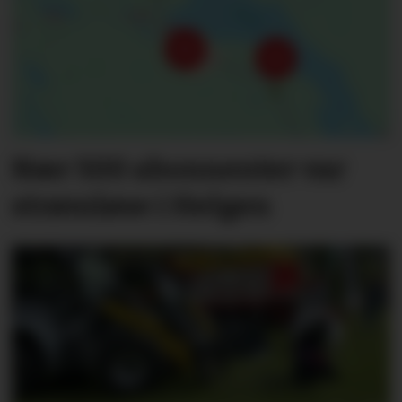
Nær 500 abonnenter var
strømløse i Helgen