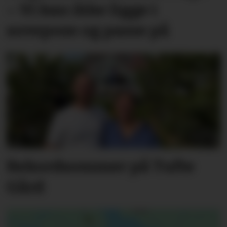
– Vi kan ikke ligge i
sovepose og passe på
Rekordsommer på Tufte
Gård