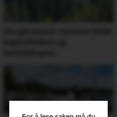
Skogbranner rammer både
togtrafikken og
beredskapen
For å lese saken må du