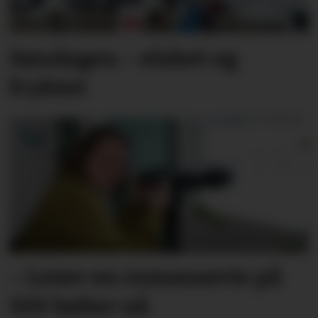
Søndagen – elsket og
fryktet
– Leser en roman­serie på
100 bøker nå