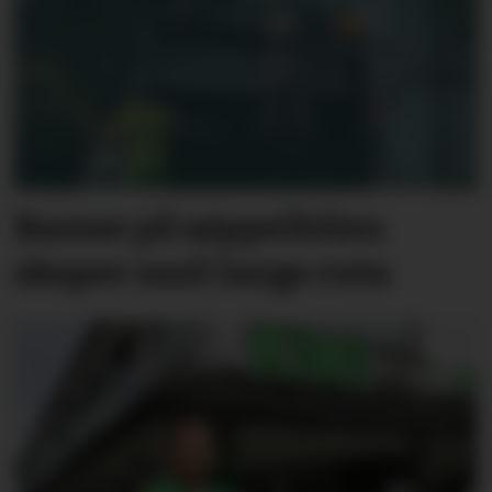
Bamse på søppelbilen
skaper smil langs ruta