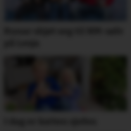
Runar skjøt seg til NM-sølv
på Lesja
I dag er katten sjefen