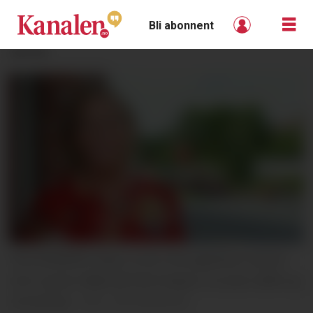
Bli abonnent
ANNONSE
VELKOMMEN: May Lis tar imot gjestene med et
smil, og byr både på informasjon, en prat, kaffe og
omvisning.
Unni Buverud