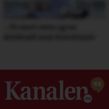
– Et stort savn og en
drivkraft som forsvinner