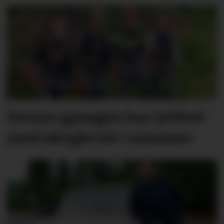
Denne gjengen har jobbet
med skogbruk i sommer