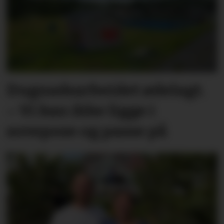
Dugnadsarbeidet ødelagt.
– Vi kan ikke ligge i
sovepose og passe på