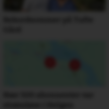
Rekordsommer på Tufte
Gård
Nær 500 abonnenter var
strømløse i Helgen