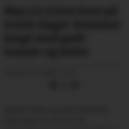
May Lis trives best på
travle dager: Kommer
langt med godt
humør og latter
21.07.2025 - 14:00
PUBLISERT
Mange turister, og noen fastboende,
finner veien inn på Jern- og