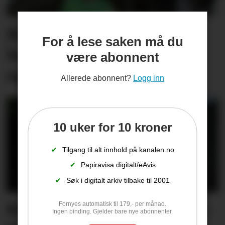
Butikksjefen kan glise
For å lese saken må du
bredt. Har økt omsetning
være abonnent
og salgsrekord
Allerede abonnent?
Logg inn
10 uker for 10 kroner
✔
Tilgang til alt innhold på kanalen.no
✔
Papiravisa digitalt/eAvis
✔
Søk i digitalt arkiv tilbake til 2001
Kine kjenner på nervane: –
Fornyes automatisk til 179,- per månad.
Ingen binding. Gjelder bare nye abonnenter.