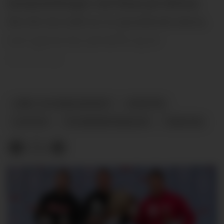
kanalutstillingen ved Slusa på Ulefoss.
Der blir de møtt av ei sprudlende dame,
som gjerne byr på kaffe og en
omvisning.
JERN- OG KANALMUSEET
NYHETER
ULEFOSS
TELEMARKSKANALEN
TURISTER