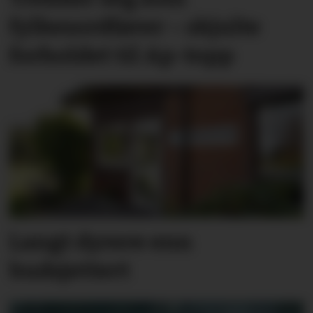
fylkesordfører – skjulte
forholdet til Ap-topp
Langt dyrere enn
budsjettert