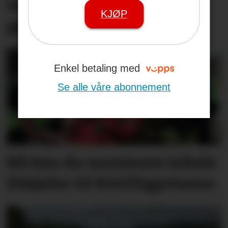
Det blir ei slags
KJØP
generalprøve for meg
Enkel betaling med
Se alle våre abonnement
Nå kan du nominere lokale
ildsjeler til frivilligprisene