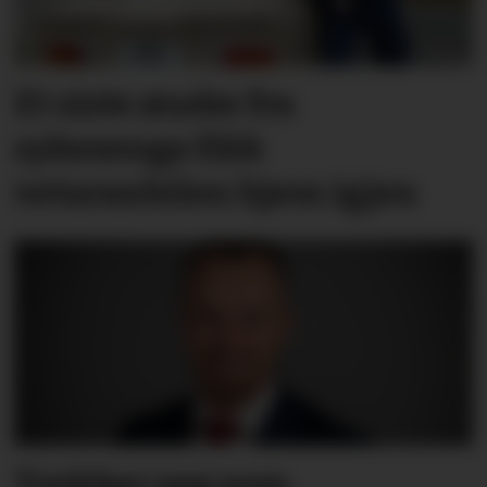
Et siste ønske fra
sykesenga fikk
vetaranbilen hjem igjen
Trekker seg som