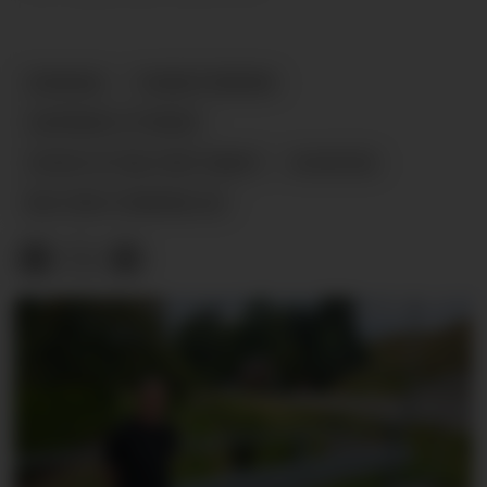
UKRAINA
TJENESTEMENN
VÆPNEDE STYRKER
CROSS OF MILITARY MERIT
NYHETER
MILITÆR UTMERKELSE