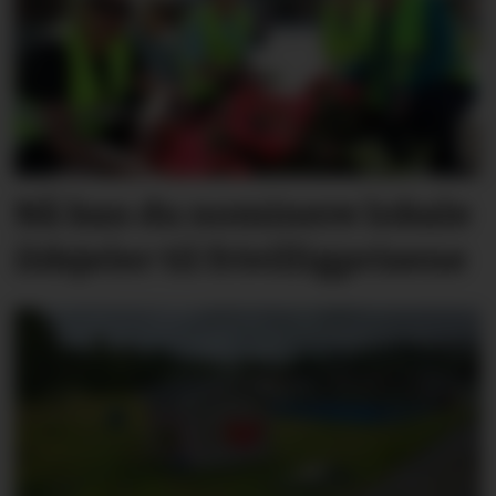
Nå kan du nominere lokale
ildsjeler til frivilligprisene