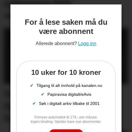
sykesenga fikk
vetaranbilen hjem igjen
For å lese saken må du
være abonnent
Allerede abonnent?
Logg inn
10 uker for 10 kroner
✔
Tilgang til alt innhold på kanalen.no
Trekker seg som
✔
Papiravisa digitalt/eAvis
fylkesordfører – skjulte
✔
Søk i digitalt arkiv tilbake til 2001
forholdet til Ap-topp
Fornyes automatisk til 179,- per månad.
Ingen binding. Gjelder bare nye abonnenter.