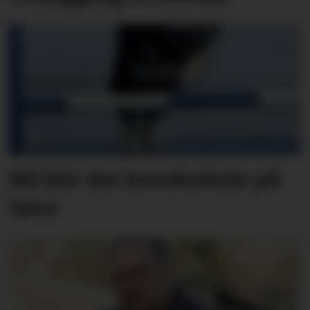
Nå blir det hundeskole på
Søve