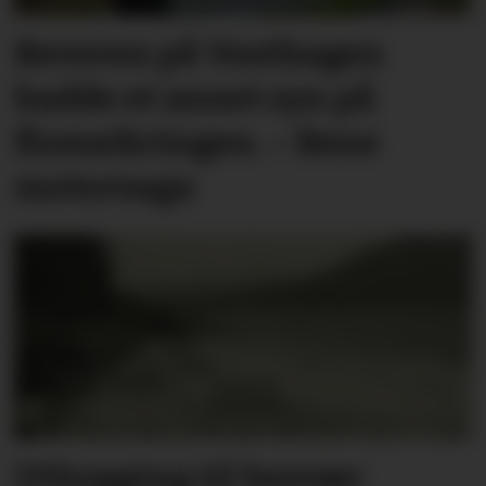
Beveren på Vesthagen
hadde et annet syn på
flomsikringen. – Rene
motorsaga
Utbygging til besvær