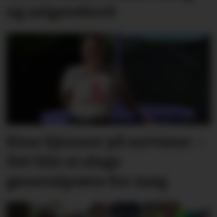
og salgsrekord
Kine kjenner på nervane: –
Det blir ei slags
generalprøve for meg