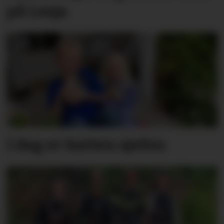
på Lesja
I dag er katten sjefen