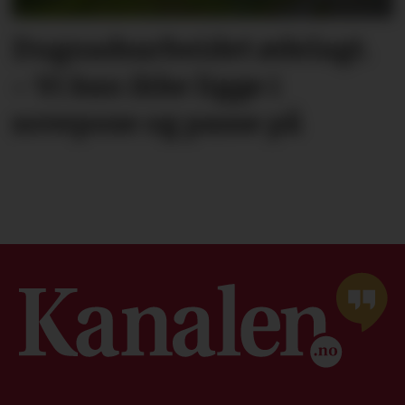
Dugnadsarbeidet ødelagt.
– Vi kan ikke ligge i
sovepose og passe på