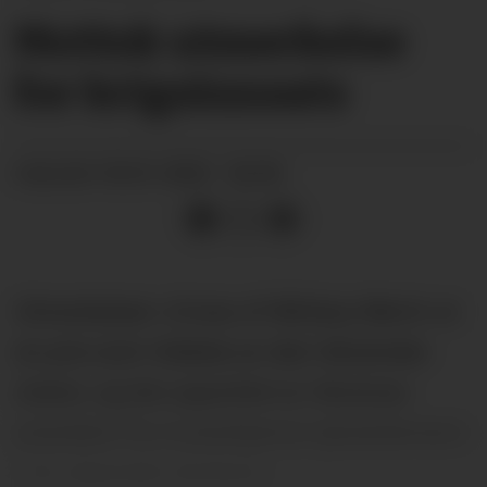
Mottok utmerkelse
for krigs­innsats
04.01.2025 - 06:00
PUBLISERT
Utmerkelsen «Cross of Military Merit» er
en pris som tildeles av den Ukrainske
staten, og ble opprettet av Ukrainas
president for å anerkjenne tjenestemenn
i de væpnede styrkene.