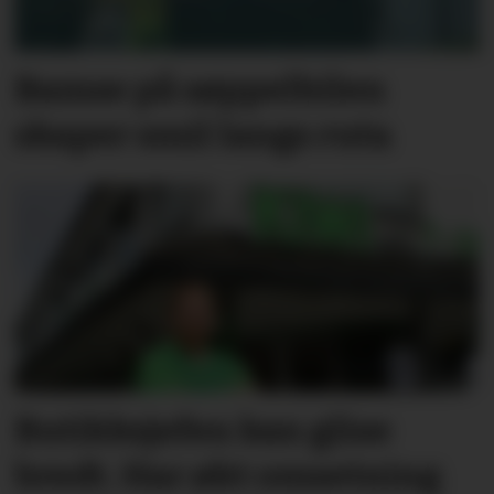
Bamse på søppelbilen
skaper smil langs ruta
Butikksjefen kan glise
bredt. Har økt omsetning