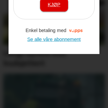
KJØP
Enkel betaling med
Se alle våre abonnement
Langt dyrere enn
budsjettert