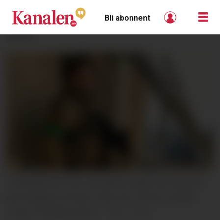
Bli abonnent
ANNONSE
UTMERKELSE: Den ukrainske staten har satt pris
på innsatsen til Kevin Vinje som nå har mottatt
Cross of Military Merit.
Privat