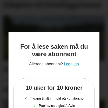
ildsjeler til frivilligprisene
For å lese saken må du
være abonnent
Allerede abonnent?
Logg inn
Dugnadsarbeidet ødelagt.
– Vi kan ikke ligge i
10 uker for 10 kroner
sovepose og passe på
✔
Tilgang til alt innhold på kanalen.no
✔
Papiravisa digitalt/eAvis