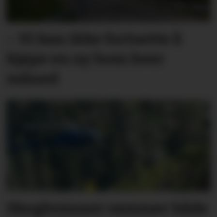
– Vi kan ikke fortsette å
kjøpe en ny bom hver
måned
Skogbranner rammer både