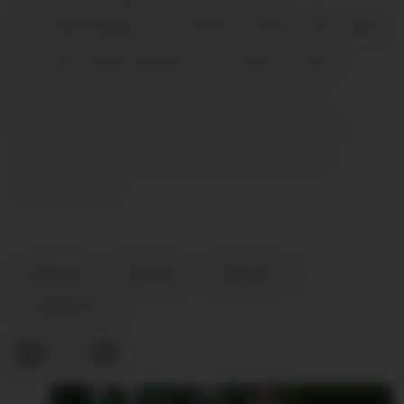
journalistikken har alltid fristet. Det skjer
så mye spennende her i Nome, ikke
minst på Fensfeltet. Ulefoss er jo
kanskje i ferd med å bli et senter for
internasjonal storindustri, sier Glør
entusiastisk.
KANALEN
NYHETER
NYANSATT
JOURNALIST