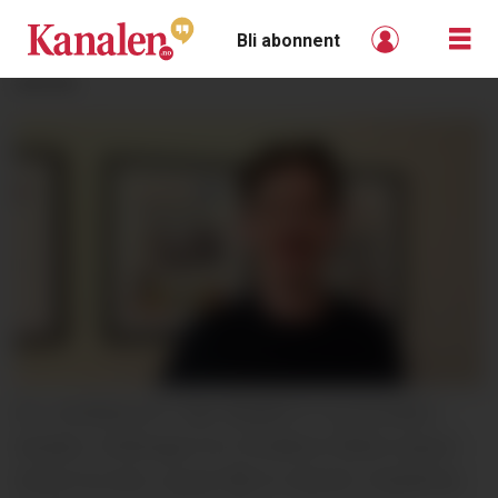
Bli abonnent
ANNONSE
NY JOURNALIST: Glør Mejdell er ny journalist i
Kanalen. 39-åringen fra Trondheim flyttet nylig til
Nome fra Oslo, og har fått et vikariat i lokalavisa,