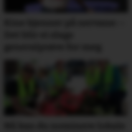
Kine kjenner på nervane: –
Det blir ei slags
generalprøve for meg
Nå kan du nominere lokale