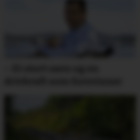
– Et stort savn og en
drivkraft som forsvinner