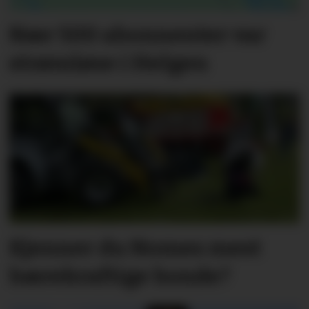
Nær 500 abonnenter var
strømløse i Helgen
Kjenner du Nomes mest
bærekraftige bonde?