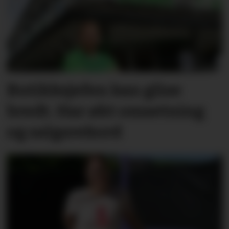
Butikksjefen kan glise
bredt. Har økt omsetning
og salgsrekord