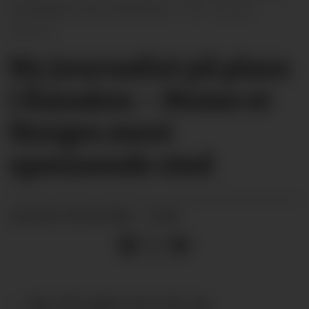
foreløpig til over sommeren.
Kristian
Karlsen
Ny journalist på plass
i Kanalen: – Nome er
Norges mest
spennende sted
09.04.2025 - 12:00
PUBLISERT
– Jeg ville gjøre noe nytt, og