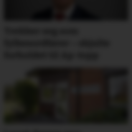
Trekker seg som
fylkesordfører – skjulte
forholdet til Ap-topp