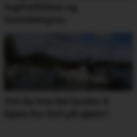
togtrafikken og
beredskapen
Vet du hva det koster å
kjøre for fort på sjøen?