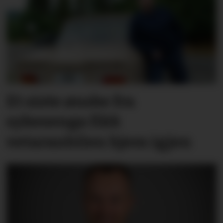
Et siste ønske fra
sykesenga fikk
vetaranbilen hjem igjen