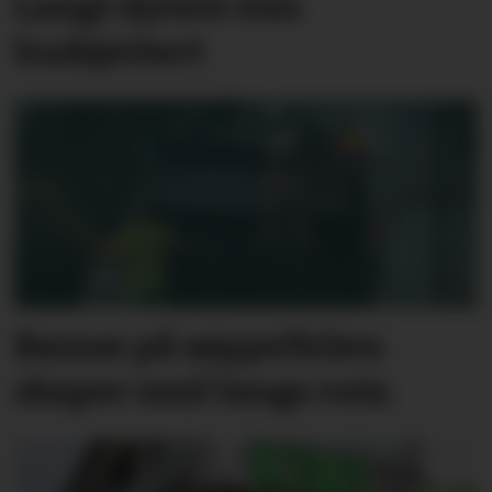
Langt dyrere enn
budsjettert
Bamse på søppelbilen
skaper smil langs ruta