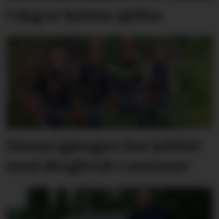
I dag er katten sjefen
Denne gjengen har jobbet
med skogbruk i sommer