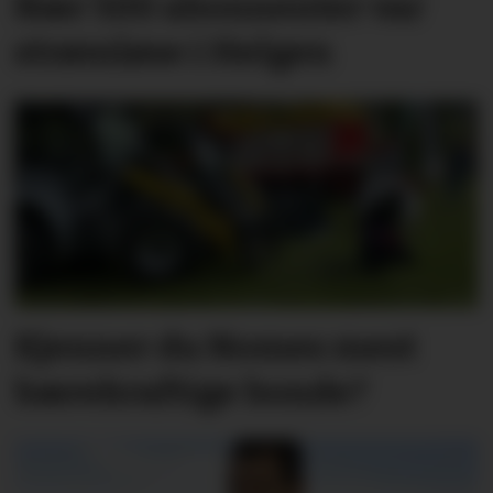
Nær 500 abonnenter var
strømløse i Helgen
Kjenner du Nomes mest
bærekraftige bonde?