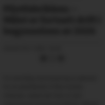
Pilotfabrikken: –
Målet er fortsatt drift i
begynnelsen av 2026
02.11.2024 - 06:00
PUBLISERT
For samtidig med lansering av planene
for en pilotfabrikk til flere hundre
millioner, vokste det fram et nytt
industriareal sentralt på Ulefoss. Mange