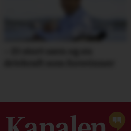
– Et stort savn og en
drivkraft som forsvinner