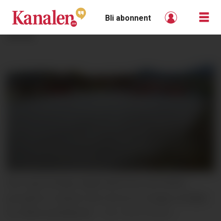
Bli abonnent
ANNONSE
Den opprinnelige Sagbrukstomta ved Ulefos
jernværk er lansert som ett av to mulige områder
for RENs pilotfabrikk.
Britt Eriksen