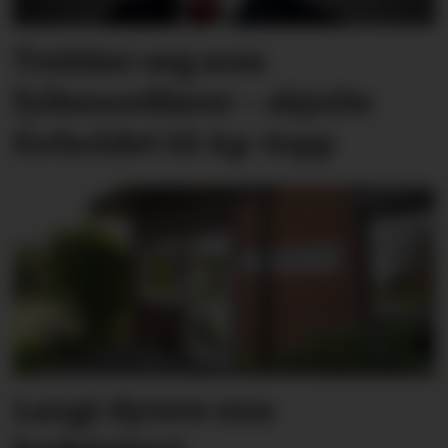
Trekker seg som
fylkesordfører – skjulte
forholdet til Ap-topp
Langt dyrere enn