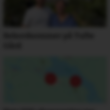
Rekordsommer på Tufte
Gård