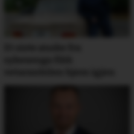
Et siste ønske fra
sykesenga fikk
vetaranbilen hjem igjen