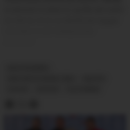
la sammen to pluss to, og fikk det svaret
de ville ha: At en ny fabrikk kan bygges
ved siden av det tradisjonsrike
jernverket.
INDUSTRIOMRÅDE
RARE EARTHS NORWAY (REN)
INDUSTRI
ULEFOSS
NYHETER
PILOTFABRIKK