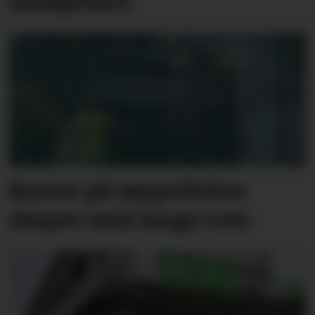
budsjettert
Bamse på søppelbilen
skaper smil langs ruta