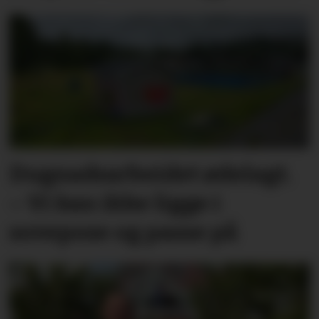
Dugnadsarbeidet ødelagt.
– Vi kan ikke ligge i
sovepose og passe på