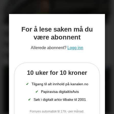
For å lese saken må du
Butikksjefen kan glise
være abonnent
bredt. Har økt omsetning
Allerede abonnent?
Logg inn
og salgsrekord
10 uker for 10 kroner
✔
Tilgang til alt innhold på kanalen.no
✔
Papiravisa digitalt/eAvis
✔
Søk i digitalt arkiv tilbake til 2001
Fornyes automatisk til 179,- per månad.