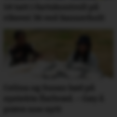
14 tatt i fartskontroll på
riksvei 36 ved Sannerholt
Celina og Susan bød på
nystekte flatbrød. – Gøy å
prøve noe nytt