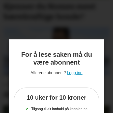
Kjenner du Nomes mest
bærekraftige bonde?
For å lese saken må du
være abonnent
Allerede abonnent?
Logg inn
– Et stort savn og en
drivkraft som forsvinner
10 uker for 10 kroner
✔
Tilgang til alt innhold på kanalen.no