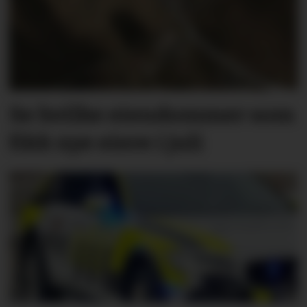
Se hvilke eiendommer som
fikk nye eiere i juli