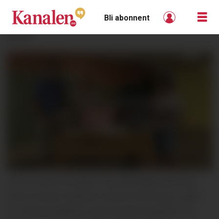
Bli abonnent
ANNONSE
UTSTILLING PÅ GANG: Pål Kleffelgård (MTNU),
Kirsti Arvesen Nesheim (Nome kommune, leder
for Fensprosjektet), samt Gunleik Aspheim og