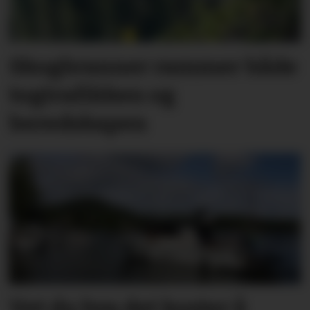
Skogbranner rammer både
togtrafikken og
beredskapen
Vet du hva det koster å