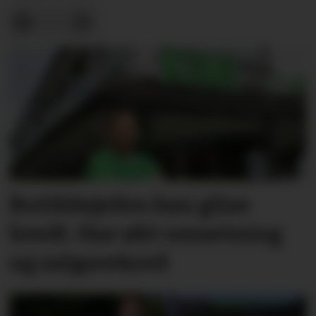
Butikksjefen kan glise
bredt. Har økt omsetning
og salgsrekord