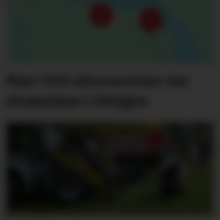
Nær 500 abonnenter var
strømløse i Helgen