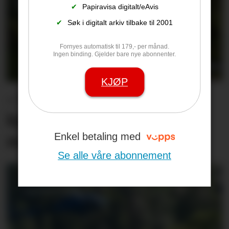
✔
Papiravisa digitalt/eAvis
✔
Søk i digitalt arkiv tilbake til 2001
Fornyes automatisk til 179,- per månad.
Ingen binding. Gjelder bare nye abonnenter.
KJØP
– Vi kan ikke fortsette å
kjøpe en ny bom hver
Enkel betaling med
måned
Se alle våre abonnement