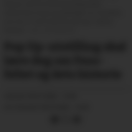
Monica Juel fra Holla historielag ønsker
velkommen til pop up-utstillingen om Fensfeltet,
som her er i ferd med å bli satt opp i Ulefoss
Senteret.
Unni Buverud
Pop Up-utstilling skal
lære deg om Fens­
feltet og dets historie
09.07.2026 - 12:00
PUBLISERT
09.07.2026 - 14:25
SIST OPPDATERT