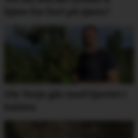
kjøre for fort på sjøen?
Ole Terje går med hjertet i
halsen