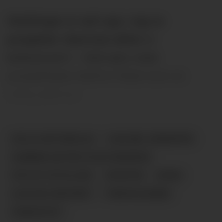
Utstillingen er satt opp i regi av
prosjektet «Sammen løfter vi
kulturarven!» – Kult.sam, med
prosjektleder Kathrin Pabst som en
viktig pådriver.
HOLLA HISTORIELAG
SJELDNE JORDARTER
SAMMEN LØFTER VI KULTURARVEN
POP UP-UTSTILLING
NYHETER
MTNU
ULEFOSS SENTERET
FENSVULKANEN
FENSFELTET