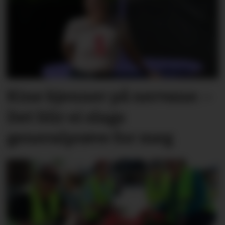
Kine kjenner på nervane: –
Det blir ei slags
generalprøve for meg