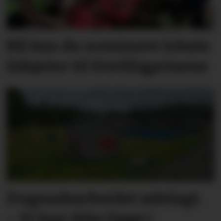
Nå kan du nominere lokale
ildsjeler til frivilligprisene
Dugnadsarbeidet ødelagt.
– Vi kan ikke ligge i