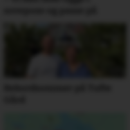
sovepose og passe på
Rekordsommer på Tufte
Gård