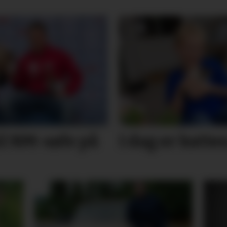
il NM-sølv på
I dag er katte