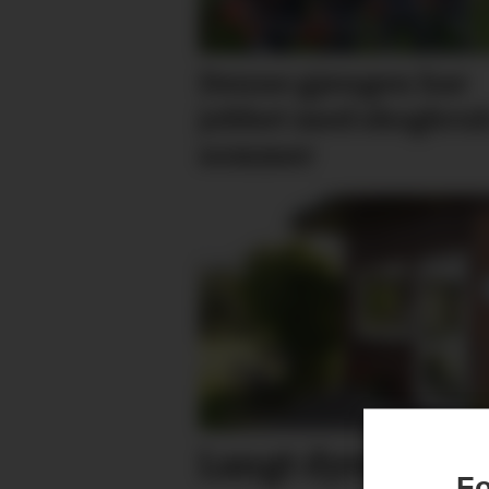
Denne gjengen har
jobbet med skogbruk
sommer
Langt dyrere enn
Fo