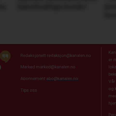
en
bærekraftige bonde?
dri
for
Kan
Redaksjonelt
redaksjon@kanalen.no
er 
lok
Marked
marked@kanalen.no
bek
Abonnement
abo@kanalen.no
Vår
og 
Tips oss
med
hje
Per