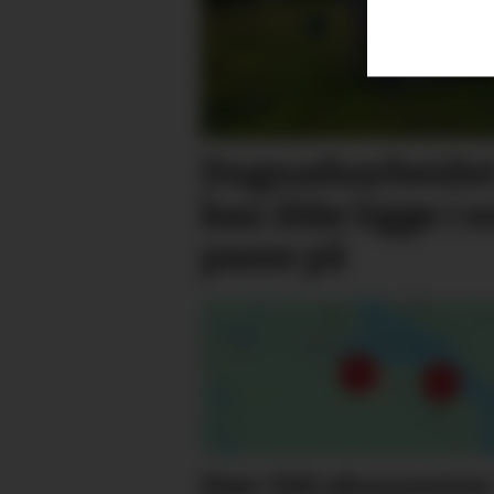
Dugnadsarbeidet 
kan ikke ligge i 
passe på
Nær 500 abonnente