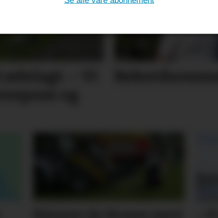
Se alle våre abonnement
ødelagt. – Vi
Rekordsommer
sovepose og
r
Kjenner du Nomes mest
– E