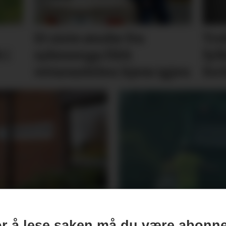
Et siste ønske fra
Tre
 i
sykesenga fikk
fyl
vetaranbilen hjem igjen
for
 budsjettert
Bamse på søp
r å lese saken må du være abonn