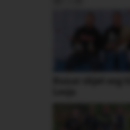
Runar skjøt seg t
Lesja