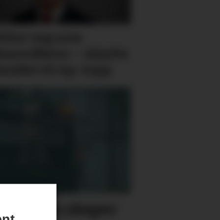
kker seg som
kesordfører – skjulte
holdet til Ap-topp
pelbilen skaper
ent