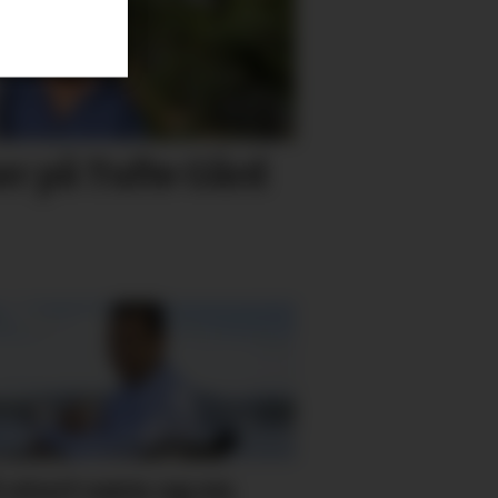
 på Tufte Gård
t stort savn og en