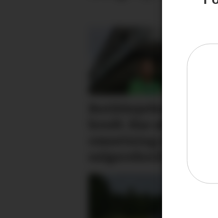
Butikksjefen kan gli
bredt. Har økt
omsetning og
salgsrekord