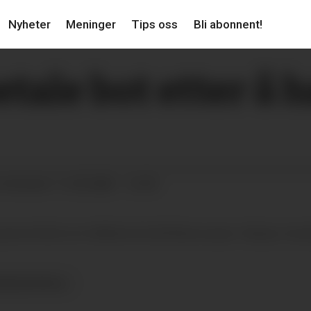
Nyheter
Meninger
Tips oss
Bli abonnent!
tale bot etter å h
11.03.2025 - 12:59
 OPPDATERT
 gjennomførte en trafikkontroll på Skiensvegen i Helgen, tir
FIKKONTROLL