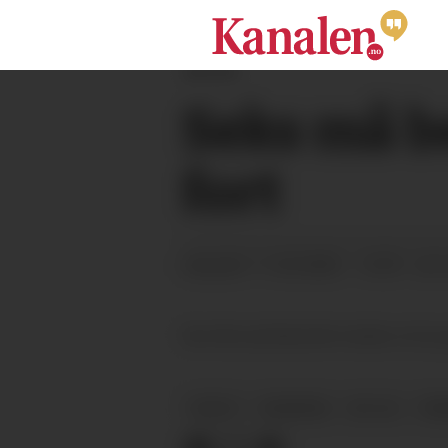
ANNONSE
Seks må be
fort
11.03.2025 - 12:59
PUBLISERT
SIST
Sør-Øst politidistrikt melder at de
POLITI
NYHETER
RV. 36
TRA