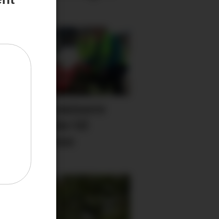
ta
kan du nominere
le ildsjeler til
villigprisene