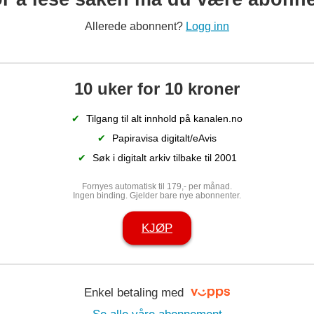
smil langs ru
Allerede abonnent?
Logg inn
10 uker for 10 kroner
✔
Tilgang til alt innhold på kanalen.no
✔
Papiravisa digitalt/eAvis
se
Kine kjenner på
Nå 
✔
Søk i digitalt arkiv tilbake til 2001
nervane: – Det blir ei
loka
Fornyes automatisk til 179,- per månad.
Ingen binding. Gjelder bare nye abonnenter.
slags generalprøve for
fri
meg
KJØP
Enkel betaling med