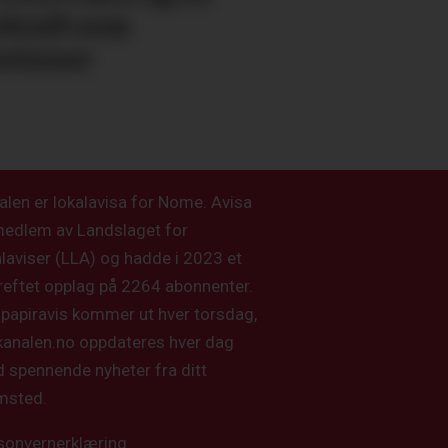
vkraft som
svinner
alen er lokalavisa for Nome. Avisa
medlem av Landslaget for
alaviser (LLA) og hadde i 2023 et
reftet opplag på 2264 abonnenter.
 papiravis kommer ut hver torsdag,
kanalen.no oppdateres hver dag
 spennende nyheter fra ditt
msted.
sonvernerklæring