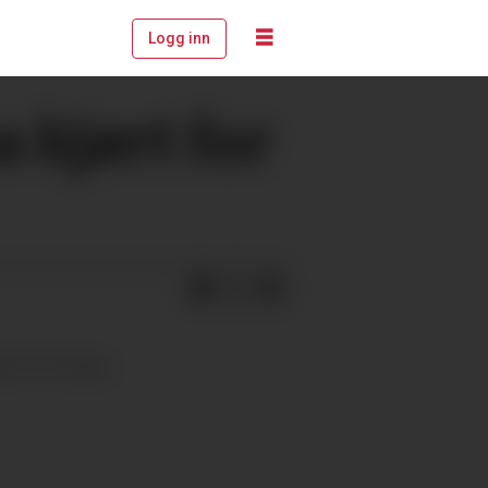
Logg inn
a kjørt for
sdag formiddag.