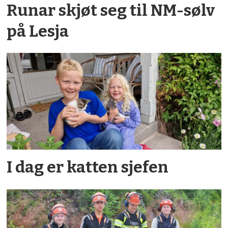
Runar skjøt seg til NM-sølv
på Lesja
I dag er katten sjefen