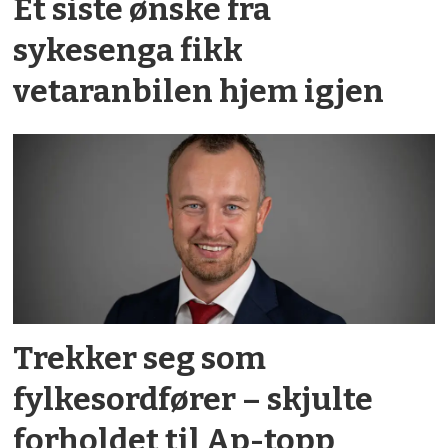
Et siste ønske fra
sykesenga fikk
vetaranbilen hjem igjen
Trekker seg som
fylkesordfører – skjulte
forholdet til Ap-topp