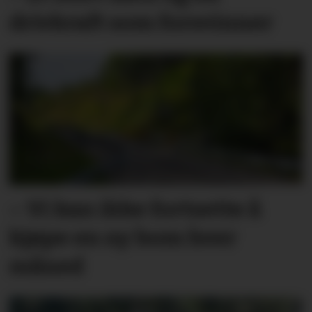
drivkraft som forsvinner
– Vi kan ikke fortsette å
kjøpe en ny bom hver
måned