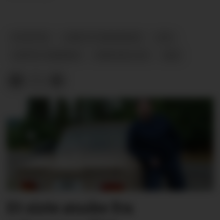
NYHETER
VÆRUTFORDRINGER
IATA
SØPPELTØMMING
RENOVASJON
SNØ
Et siste ønske fra