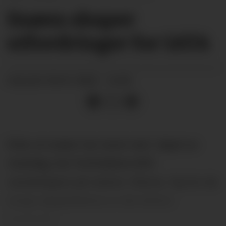
Snøen skaper
utfordringer for IATA
06.01.2025 - 16:00
PUBLISERT
Etter at snøen har lavet ned i løpet av
mandag, har forholdene blitt
vanskeligere på veiene i Nome. Og for de
tunge søppelbilene er det ekstra
krevende.