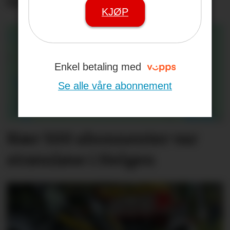
Gård
KJØP
Enkel betaling med
Se alle våre abonnement
Nær 500 abonnenter var
strømløse i Helgen