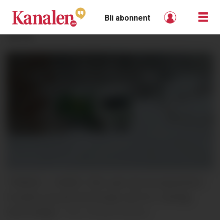
Bli abonnent
ANNONSE
TRØBBEL I SNØEN: Sånn gikk det da søppelbilen
forsøkte seg på Gamlevegen på Fen, mandag
ettermiddag.
Kristian Karlsen