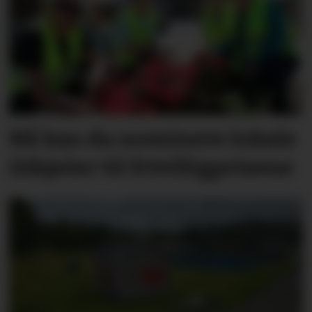
Nå kan du nominere lokale
ildsjeler til frivilligprisene