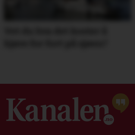
Vet du hva det koster å
kjøre for fort på sjøen?