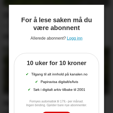
Dugnadsarbeidet ødelagt.
For å lese saken må du
– Vi kan ikke ligge i
være abonnent
sovepose og passe på
Allerede abonnent?
Logg inn
10 uker for 10 kroner
✔
Tilgang til alt innhold på kanalen.no
✔
Papiravisa digitalt/eAvis
✔
Søk i digitalt arkiv tilbake til 2001
Rekordsommer på Tufte
Fornyes automatisk til 179,- per månad.
Ingen binding. Gjelder bare nye abonnenter.