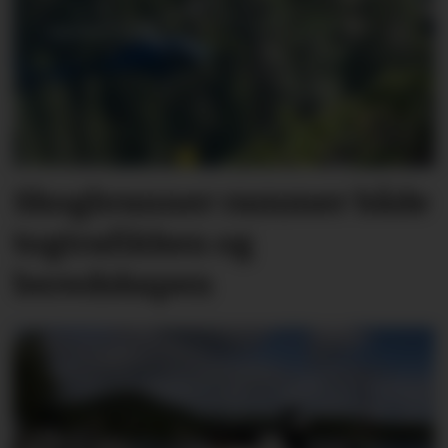
Skogbranner rammer både
togtrafikken og
beredskapen