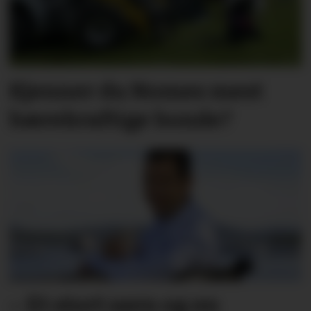
Kjenner du Nomes mest
bærekraftige bonde?
– Et stort savn og en