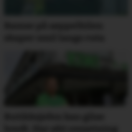
Bamse på søppelbilen
skaper smil langs ruta
Butikksjefen kan glise
bredt. Har økt omsetning