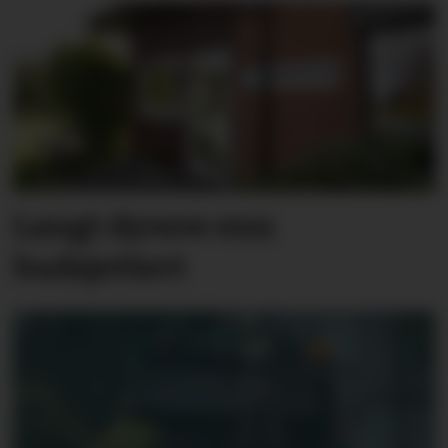
Langt dyrere enn
budsjettert