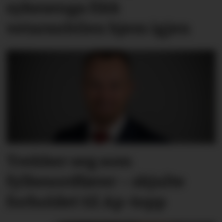
sykesenga fikk
vetaranbilen hjem igjen
Trekker seg som
fylkesordfører – skjulte
forholdet til Ap-topp