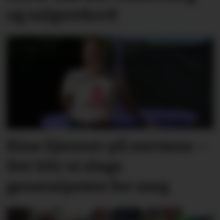
og salgsrekord
Kine kjenner på nervane: –
Det blir ei slags
generalprøve for meg