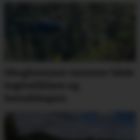
Skogbranner rammer både
togtrafikken og
beredskapen