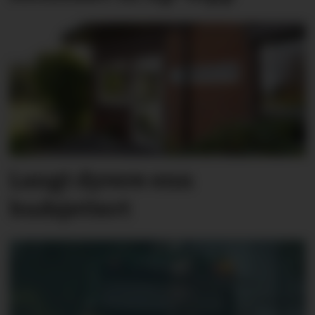
Langt dyrere enn
budsjettert