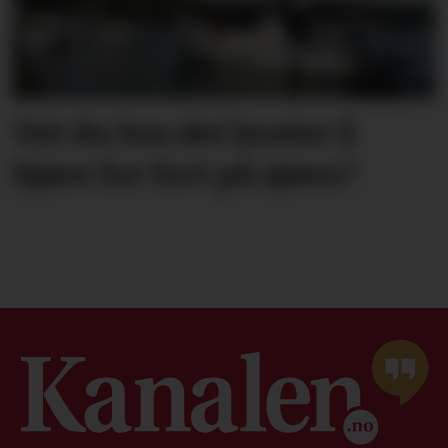
Vet du hva det koster å
kjøre for fort på sjøen?