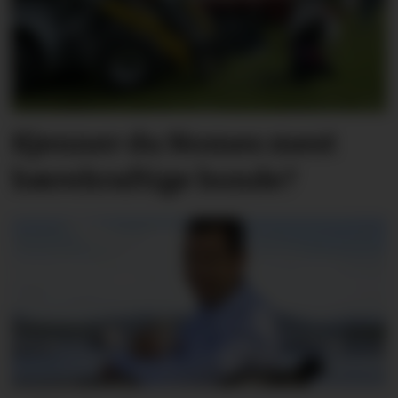
Kjenner du Nomes mest
bærekraftige bonde?