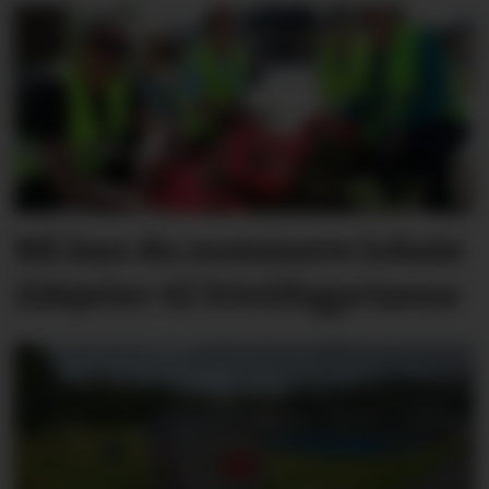
Nå kan du nominere lokale
ildsjeler til frivilligprisene