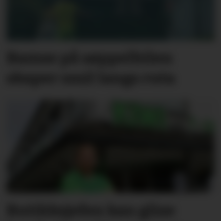
Bamse på søppelbilen
skaper smil langs ruta
Butikksjefen kan glise