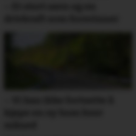
– Et stort savn og en
drivkraft som forsvinner
– Vi kan ikke fortsette å
kjøpe en ny bom hver
måned