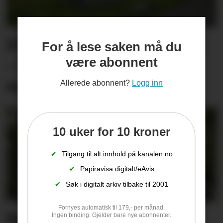
Dugnadsarbeidet ødelagt.
For å lese saken må du
være abonnent
– Vi kan ikke ligge i
sovepose og passe på
Allerede abonnent?
Logg inn
10 uker for 10 kroner
✔
Tilgang til alt innhold på kanalen.no
✔
Papiravisa digitalt/eAvis
✔
Søk i digitalt arkiv tilbake til 2001
Fornyes automatisk til 179,- per månad.
Rekordsommer på Tufte
Ingen binding. Gjelder bare nye abonnenter.