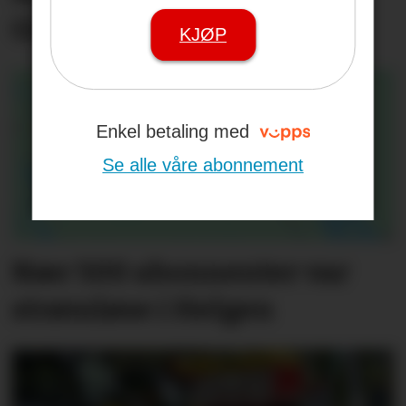
Gård
KJØP
Enkel betaling med
Se alle våre abonnement
Nær 500 abonnenter var
strømløse i Helgen