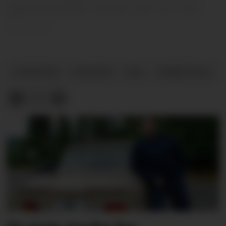
gjennomsnittet i landet, som var 10,5
prosent.
STATISTIKK
NYHETER
NAV
UFØRETRYGD