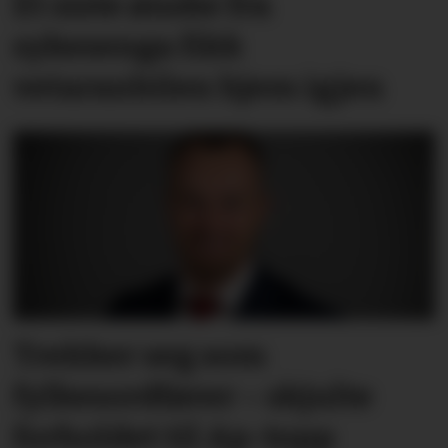
Et siste ønske fra
sykesenga fikk
vetaranbilen hjem igjen
Trekker seg som
fylkesordfører – skjulte
forholdet til Ap-topp