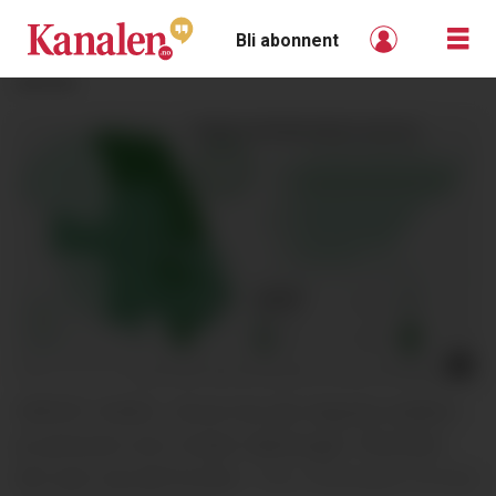
Bli abonnent
ANNONSE
HØYEST ANDEL: Nome har den høyeste andelen
av personer som mottar uføretrygd i Telemark.
Det viser nye tall fra Nav.
Illustrasjon fra Nav