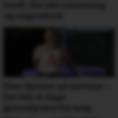
bredt. Har økt omsetning
og salgsrekord
Kine kjenner på nervane: –
Det blir ei slags
generalprøve for meg