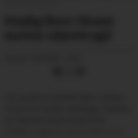
Vestfold og Telemark.
Stadig flere i Nome
mottar uføretrygd
16.02.2025 - 12:00
PUBLISERT
13,3 prosent av befolkningen i alderen
18 til 67 år mottok uføretrygd i Vestfold
og Telemark fjerde kvartal 2024.
Andelen i regionen var litt høyere enn