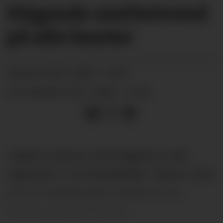
Stigende smittetrend
på alle kanter
28.11.2021 - 14:31
PUBLISERT
29.11.2021 - 14:16
SIST OPPDATERT
I løpet av de syv siste dagene er det
rapportert 12 smittetilfeller i Nome, men
det er foreløpig ikke registrert nye
tilfeller gjennom helgen.