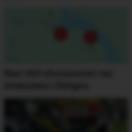
Nær 500 abonnenter var
strømløse i Helgen