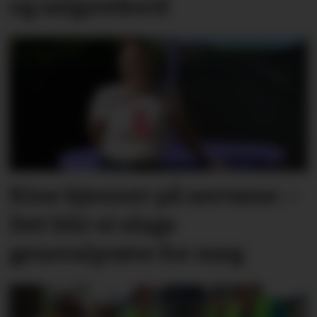
og salgsrekord
Kine kjenner på nervane: –
Det blir ei slags
generalprøve for meg