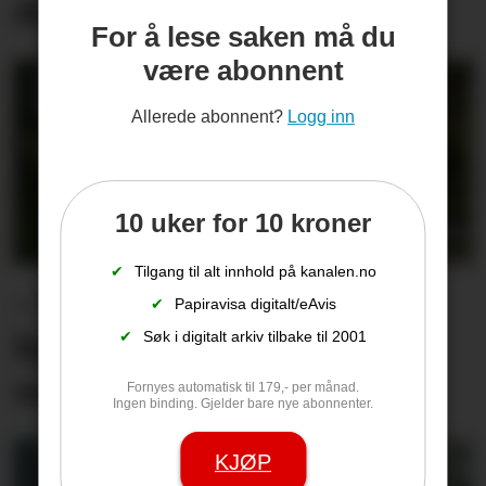
drivkraft som forsvinner
For å lese saken må du
være abonnent
Allerede abonnent?
Logg inn
10 uker for 10 kroner
✔
Tilgang til alt innhold på kanalen.no
– Vi kan ikke fortsette å
✔
Papiravisa digitalt/eAvis
kjøpe en ny bom hver
✔
Søk i digitalt arkiv tilbake til 2001
måned
Fornyes automatisk til 179,- per månad.
Ingen binding. Gjelder bare nye abonnenter.
KJØP