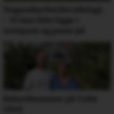
Dugnadsarbeidet ødelagt.
– Vi kan ikke ligge i
sovepose og passe på
Rekordsommer på Tufte
Gård