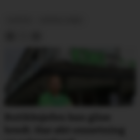
NYHETER
KORONA-I-NOME
Butikksjefen kan glise
bredt. Har økt omsetning