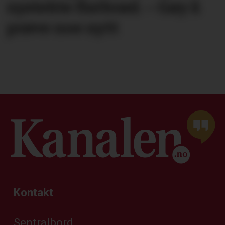
nystekte flatbrød. – Gøy å
prøve noe nytt
Kontakt
Sentralbord