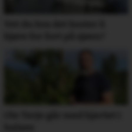
Vet du hva det koster å
kjøre for fort på sjøen?
Ole Terje går med hjertet i
halsen