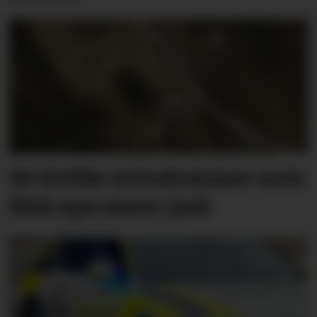
Se hvilke eiendommer som
fikk nye eiere i juli