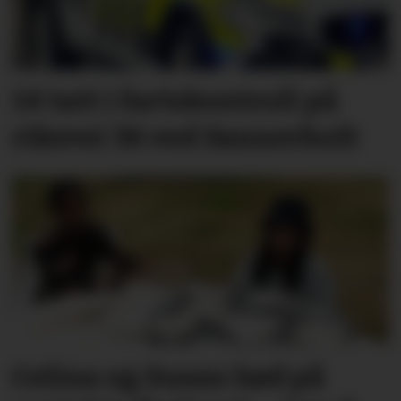
14 tatt i fartskontroll på
riksvei 36 ved Sannerholt
Celina og Susan bød på