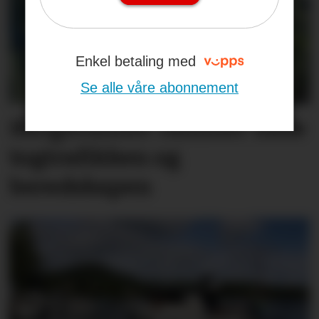
Enkel betaling med
Se alle våre abonnement
Skogbranner rammer både
togtrafikken og
beredskapen