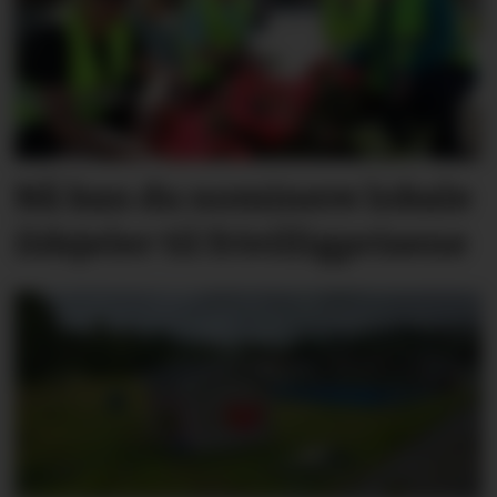
Nå kan du nominere lokale
ildsjeler til frivilligprisene