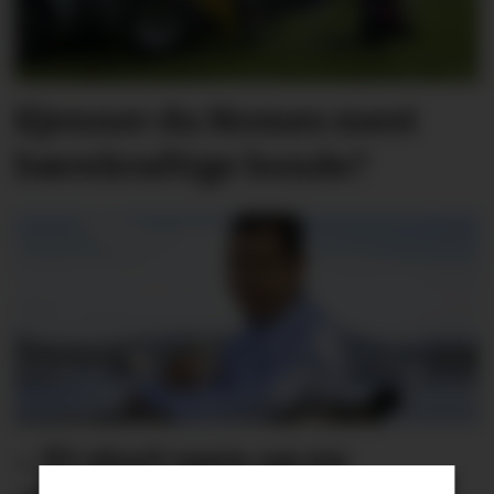
Kjenner du Nomes mest
bærekraftige bonde?
– Et stort savn og en