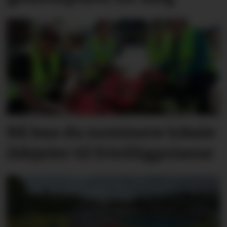
Nå kan du nominere lokale
ildsjeler til frivilligprisene