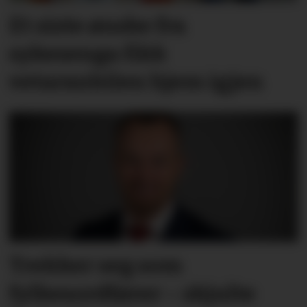
Et siste ønske fra
sykesenga fikk
vetaranbilen hjem igjen
Trekker seg som
fylkesordfører – skjulte