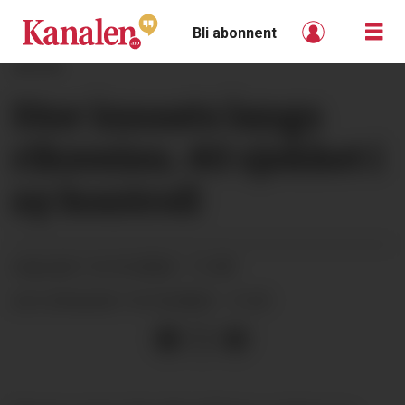
Bli abonnent
ANNONSE
Stor innsats langs
riksveien. 40 sjekket i
ny kontroll
14.10.2024 - 11:09
PUBLISERT
14.10.2024 - 11:21
SIST OPPDATERT