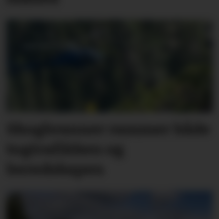
Skogbranner rammer både
togtrafikken og
beredskapen