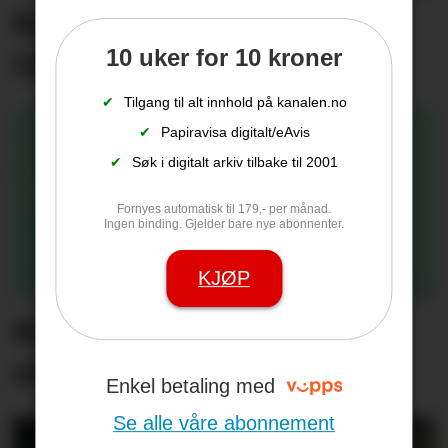
Rekordsommer på Tufte
10 uker for 10 kroner
Gård
✔
Tilgang til alt innhold på kanalen.no
✔
Papiravisa digitalt/eAvis
✔
Søk i digitalt arkiv tilbake til 2001
Fornyes automatisk til 179,- per månad.
Ingen binding. Gjelder bare nye abonnenter.
KJØP
Nær 500 abonnenter var
strømløse i Helgen
Enkel betaling med
Se alle våre abonnement