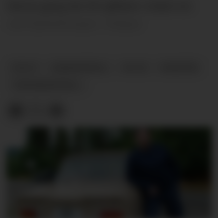
Denne gang ble 40 sjåfører vinket inn
ved Hjelsethvegen i Helgen.
POLITI
RUSKONTROLL
RV. 36
NYHETER
TRAFIKKONTROLL