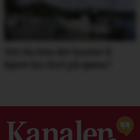
Vet du hva det koster å
kjøre for fort på sjøen?