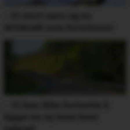
– Et stort savn og en
drivkraft som forsvinner
– Vi kan ikke fortsette å
kjøpe en ny bom hver
måned