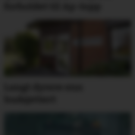
forholdet til Ap-topp
Langt dyrere enn
budsjettert