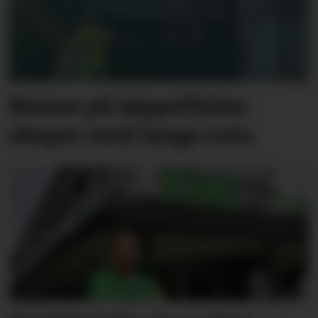
Bamse på søppelbilen
skaper smil langs ruta