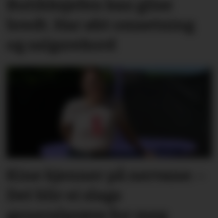
Butikksjefen kan glise
bredt. Har økt omsetning
og salgsrekord
Kine kjenner på nervane: –
Det blir ei slags
generalprøve for meg