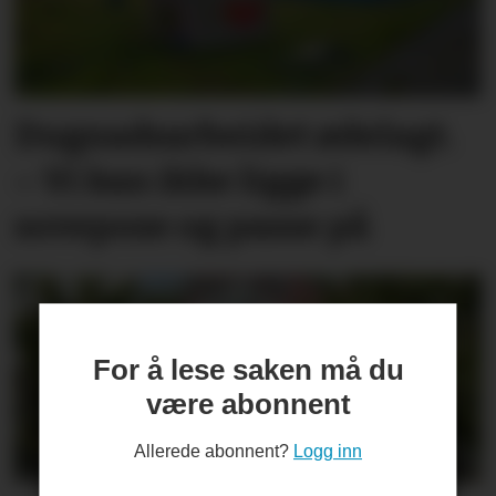
Dugnadsarbeidet ødelagt.
– Vi kan ikke ligge i
sovepose og passe på
For å lese saken må du
være abonnent
Allerede abonnent?
Logg inn