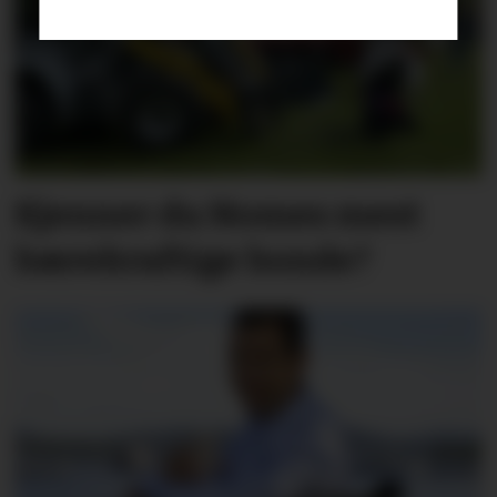
Kjenner du Nomes mest
bærekraftige bonde?