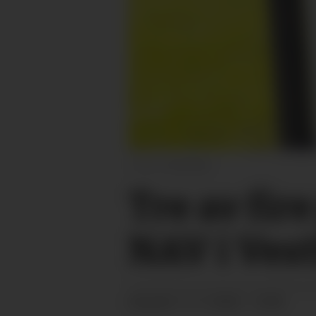
Arkivbilde
Tre av fir
NAV i Ves
11.11.2024 - 12:00
PUBLISERT