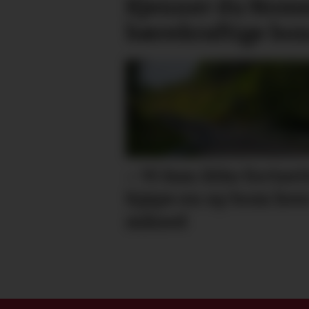
Kjenner du Nome
bærekraftige bo
– Vi kan ikke fortset
kjøpe en ny bom hve
måned