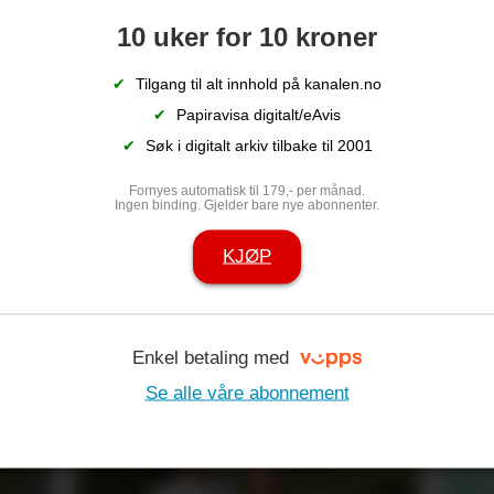
10 uker for 10 kroner
✔
Tilgang til alt innhold på kanalen.no
✔
Papiravisa digitalt/eAvis
✔
Søk i digitalt arkiv tilbake til 2001
Fornyes automatisk til 179,- per månad.
Ingen binding. Gjelder bare nye abonnenter.
nervane: – Det
Nå kan du no
KJØP
eralprøve for
ildsjeler til f
Enkel betaling med
Se alle våre abonnement