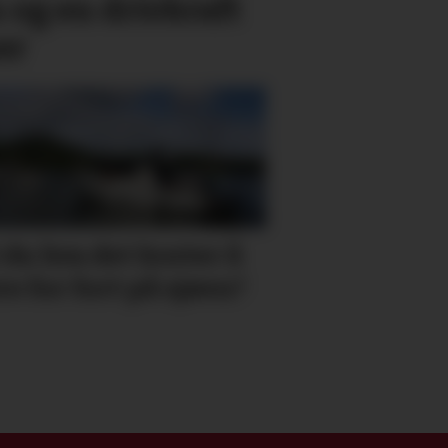
n og en drivkraft
er
 du hva det koster å
re for fort på sjøen?