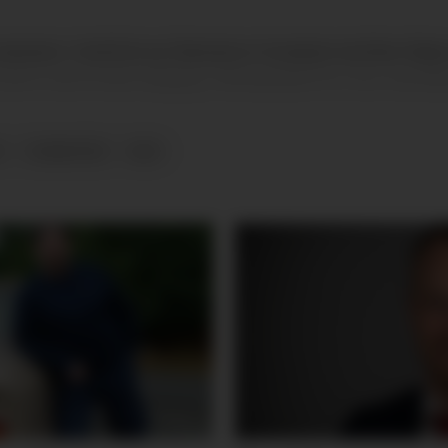
jenester i Vestfold og Telemark er fornøyde med Nav ifølge 
t er det en liten nedgang i tilfredsheten fra i fjor, men bla
E
TJENESTER
NAV