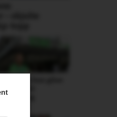
som
 – skjulte
 Ap-topp
ikksjefen kan glise
dt. Har økt
ent
etning og
gsrekord