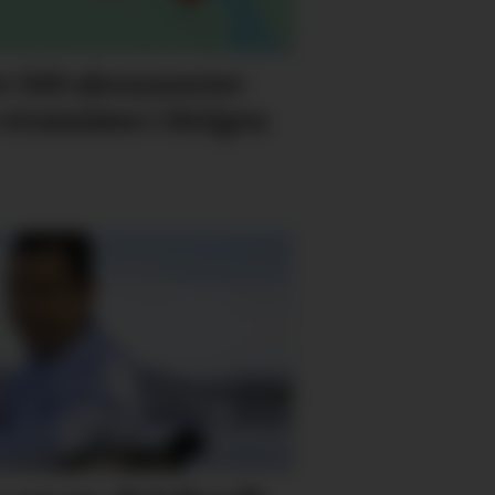
 500 abonnenter
 strømløse i Helgen