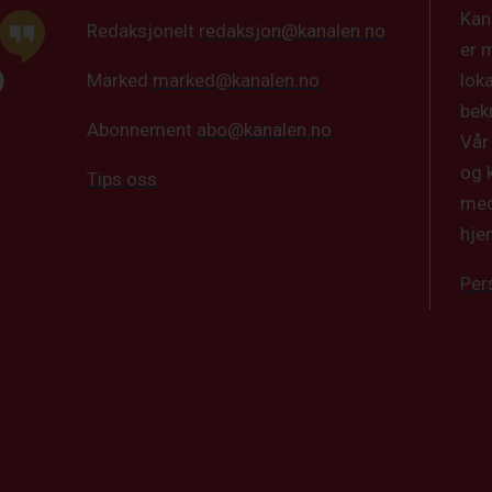
Kan
Redaksjonelt
redaksjon@kanalen.no
er 
lok
Marked
marked@kanalen.no
bek
Abonnement
abo@kanalen.no
Vår
og 
Tips oss
med
hje
Per