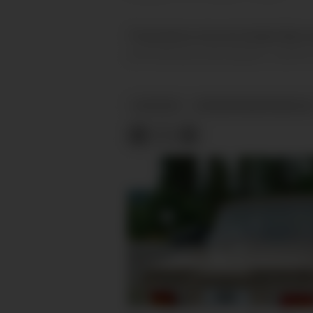
74 prosent av de som bruker Navs t
personbrukerundersøkelse. Samlet set
NYHETER
BRUKERUNDERSØKELS