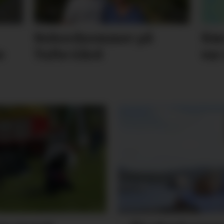
Rekordsommer på
Nær
e
Tufte Gård
var