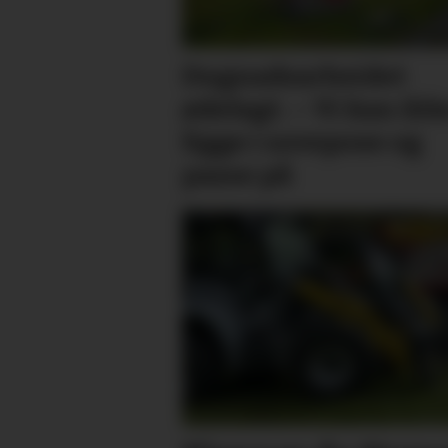
Dugnadsarbeidet
ødelagt. – Vi kan ikk
ligge i sovepose og
passe på