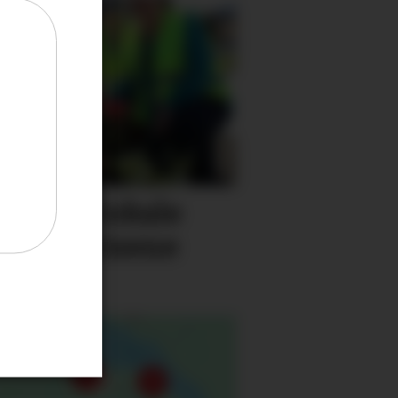
minere lokale
rivilligprisene