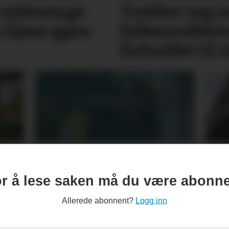
a sykesenga
Trekker seg 
n hjem igjen
fylkesordfører
forholdet til
Bamse på søppelbilen
But
skaper smil langs ruta
bre
r å lese saken må du være abonn
oms
Allerede abonnent?
Logg inn
sal