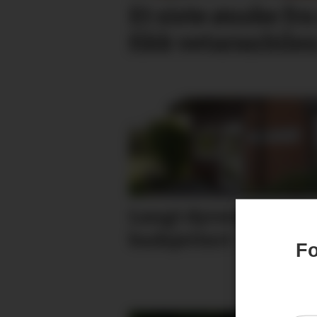
Et siste ønske fr
fikk vetaranbile
Langt dyrere enn
budsjettert
Fo