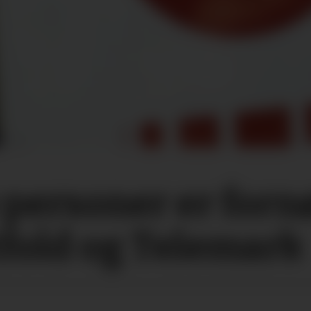
e personer er for
tfold og Telemark