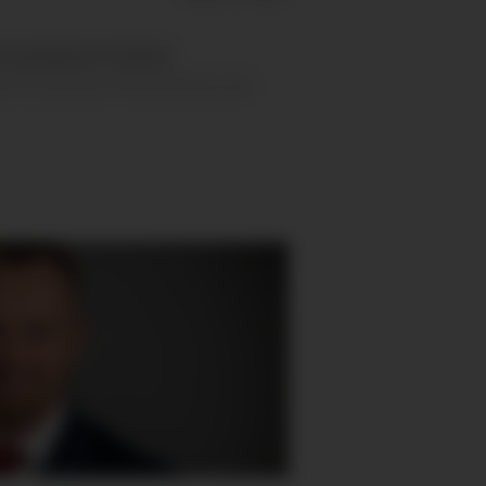
resultatene fra årets
nt de unge har tilfredsheten økt.