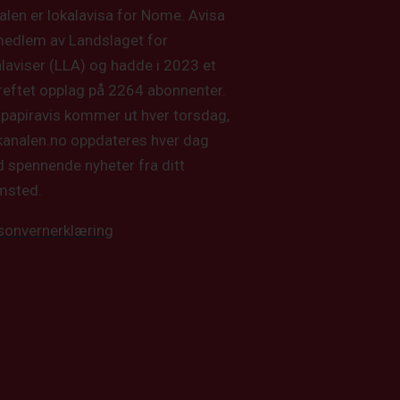
alen er lokalavisa for Nome. Avisa
medlem av Landslaget for
alaviser (LLA) og hadde i 2023 et
reftet opplag på 2264 abonnenter.
 papiravis kommer ut hver torsdag,
kanalen.no oppdateres hver dag
 spennende nyheter fra ditt
msted.
sonvernerklæring