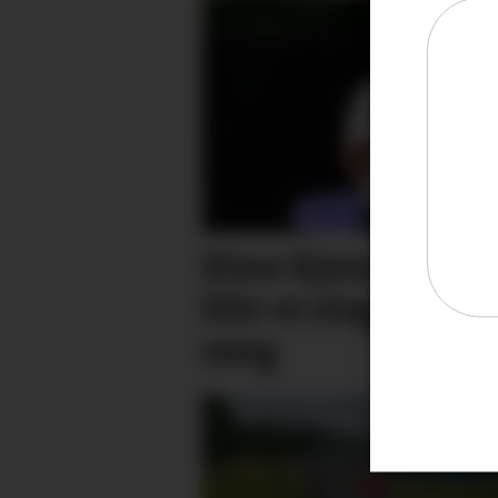
Kine kjenner på 
blir ei slags gen
meg