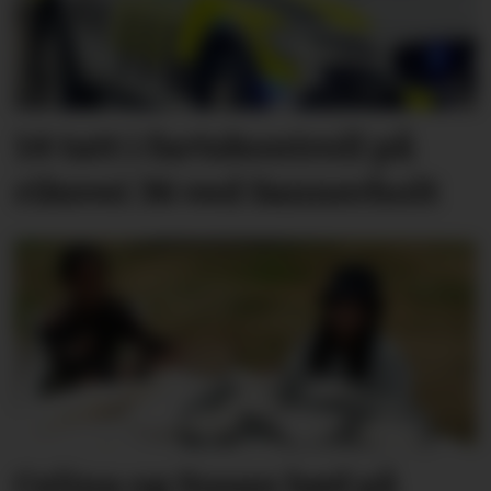
14 tatt i fartskontroll på
riksvei 36 ved Sannerholt
Celina og Susan bød på