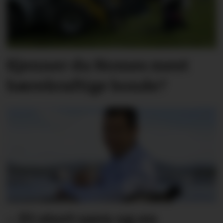
Kjenner du Nomes mest
bærekraftige bonde?
– Et stort savn og en