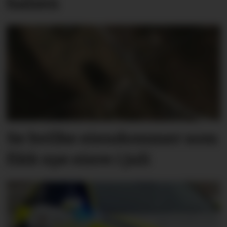
halsen
Se hvilke eiendommer som
fikk nye eiere i juli