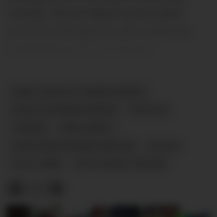
oversikt. Denne helgen kan du blant
annet få med deg kino på Lundevang,
familiedag på Tyri og konsert.
NOME JEGER OG FISKERFORENING
NORSJØ TRENINGSVENNER
NYHETER
TRENING
ØVRE VERKET
ASKELADDEN BARNEFILMKLUBB
KULTUR
VILLA LUNDE
DETTE SKJER I HELGEN