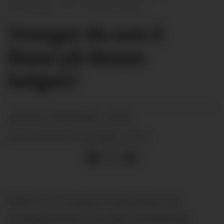
familiedag.
Andreas Hauge
Trenger du noe å
finne på denne
helgen?
27.02.2026 - 12:00
PUBLISERT
27.02.2026 - 13:12
SIST OPPDATERT
Dette er et utvalg av aktiviteter og
arrangementer, og ingen fullstendig