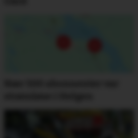
Gård
Nær 500 abonnenter var
strømløse i Helgen