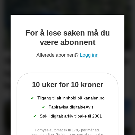
For å lese saken må du
være abonnent
Allerede abonnent?
Logg inn
Skogbranner rammer både
togtrafikken og
beredskapen
10 uker for 10 kroner
✔
Tilgang til alt innhold på kanalen.no
✔
Papiravisa digitalt/eAvis
✔
Søk i digitalt arkiv tilbake til 2001
Fornyes automatisk til 179,- per månad.
Ingen binding. Gjelder bare nye abonnenter.