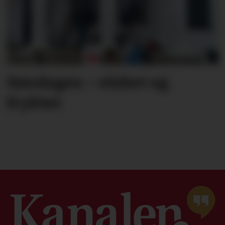
Søndagen – elsket og
fryktet