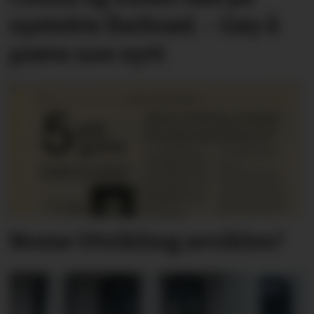
nystekte flatbrød. – Gøy å
prøve noe nytt
Nome Utvikling avvikles?