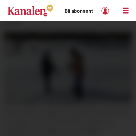
Bli abonnent
ANNONSE
FISKELYKKE: Lørdag kan du prøve fiskelykken på
Tyrivannet, sammen med Nome Jeger- og
Fiskerforening. Bildet er fra en tidligere