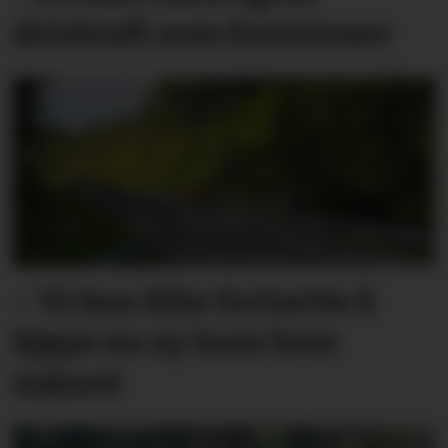
drivkraft som forsvinner
– Vi kan ikke fortsette å
kjøpe en ny bom hver
måned