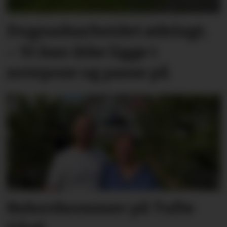
Dugnadsarbeidet ødelagt.
– Vi kan ikke ligge i
sovepose og passe på
Rekordsommer på Tufte