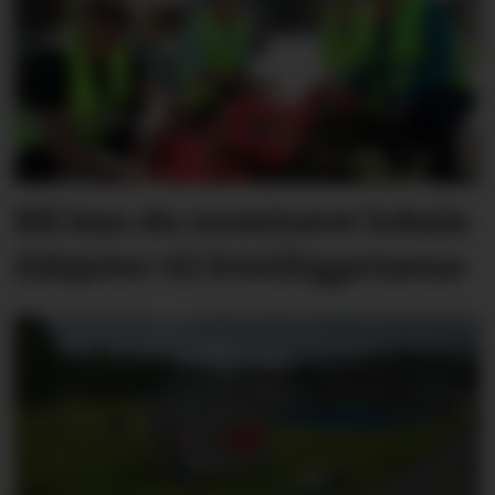
Nå kan du nominere lokale
ildsjeler til frivilligprisene