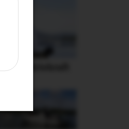
n og en drivkraft
er