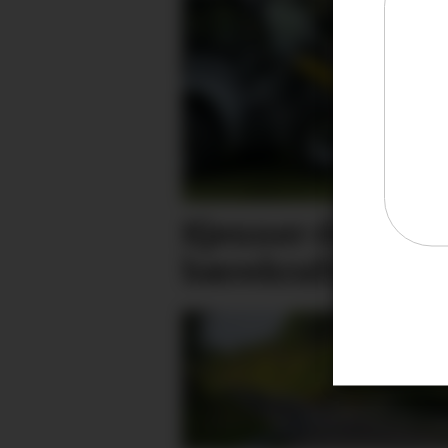
Kjenner du Nome
bærekraftige bo