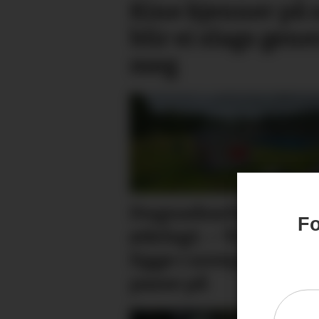
Kine kjenner på 
blir ei slags gen
meg
Dugnadsarbeidet
Fo
ødelagt. – Vi kan ikk
ligge i sovepose og
passe på