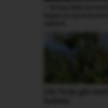
– Vi kan ikke fortset
kjøpe en ny bom hve
måned
Ole Terje går med
halsen