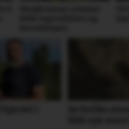
te å
Skogbranner rammer
Vet
r
både togtrafikken og
kjø
beredskapen
 hjertet i
Se hvilke ei
fikk nye eiere 