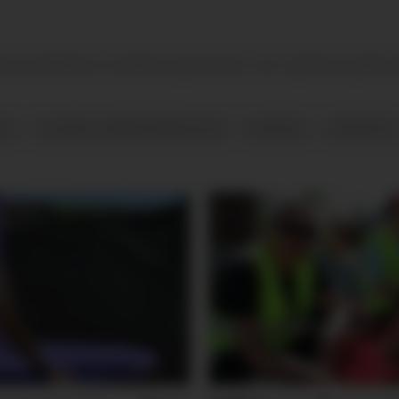
t imot på Søve av skolens egne elever som også var guider 
AG
SJELDNE JORDARTSMETALLER
NYHETER
FENSFELTE