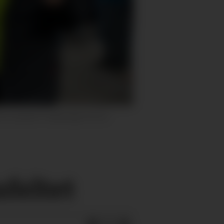
amlet 9. klassinger fra tre
feltet