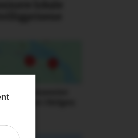
minere lokale
rivilligprisene
 500 abonnenter
ent
 strømløse i Helgen