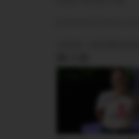
19.04.2026 - 16:00
PUBLISERT
Elevene ble hentet med buss og tat
NOME VGS
UNGDOMMENS FENSD