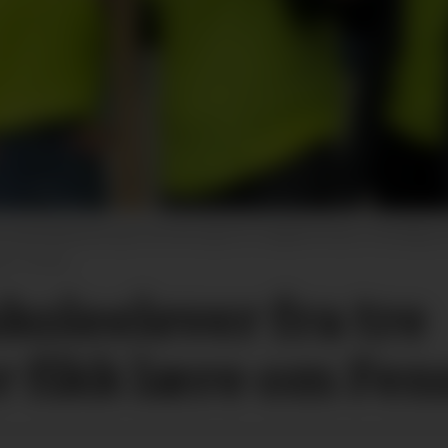
oleelevene gir tommel opp for Ungdommens Fensdag som s
ie Fostad
le­elever fra tre
fikk lære om Fens