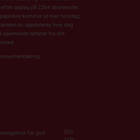
reftet opplag på 2264 abonnenter.
 papiravis kommer ut hver torsdag,
kanalen.no oppdateres hver dag
 spennende nyheter fra ditt
msted.
sonvernerklæring
Min
tningsliner for god
side