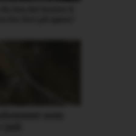
 du hva det koster å
re for fort på sjøen?
endommer som
i juli