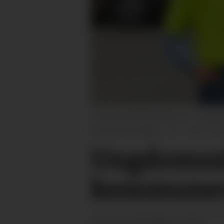
FIN DAG OM FENSFELTET: Ungdomssk
kommuner fredag.
Karen Mar
Ungdomssko
kommuner 