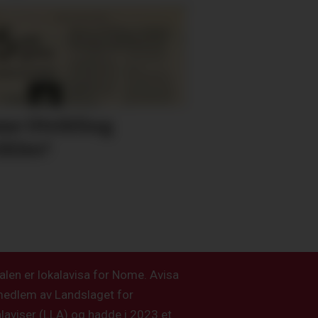
e Utvikling
ikles?
alen er lokalavisa for Nome. Avisa
medlem av Landslaget for
alaviser (LLA) og hadde i 2023 et