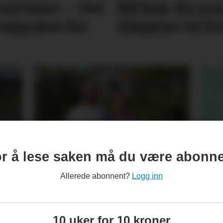
nervane: – Det
Nå kan du no
eralprøve for
ildsjeler til f
Rekordsommer på
Nær
r å lese saken må du være abonn
e
Tufte Gård
var
Allerede abonnent?
Logg inn
10 uker for 10 kroner