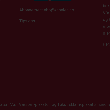
bek
Abonnement
abo@kanalen.no
Vår
og 
Tips oss
med
hje
Per
katen, Vær Varsom-plakaten og Tekstreklameplakaten sine re