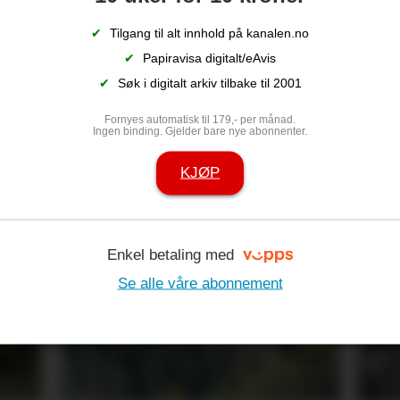
✔
Tilgang til alt innhold på kanalen.no
✔
Papiravisa digitalt/eAvis
✔
Søk i digitalt arkiv tilbake til 2001
Fornyes automatisk til 179,- per månad.
Ingen binding. Gjelder bare nye abonnenter.
KJØP
s mest
– Et stort sav
nde?
som forsvinn
Enkel betaling med
Se alle våre abonnement