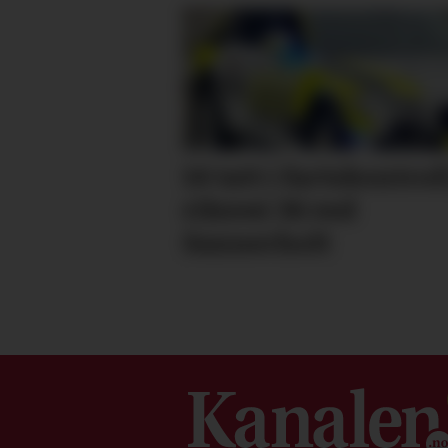
14 tatt i fartskontrol
riksvei 36 ved
Sannerholt