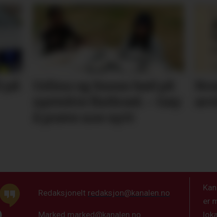
l på
Celina og Susan bød på
Nom
nystekte flatbrød. – Gøy
avv
å prøve noe nytt
Kan
Redaksjonelt
redaksjon@kanalen.no
er 
lok
Marked
marked@kanalen.no