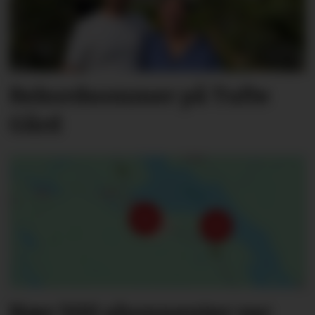
Rekordsommer på Tufte
Gård
Nær 500 abonnenter var