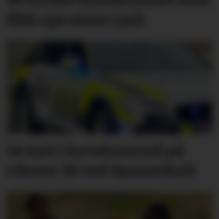
fikk nye eiere i juli
14 tatt i fartskontroll på
riksvei 36 ved Sannerholt