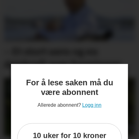
– Et stort savn og en
drivkraft som forsvinner
For å lese saken må du
være abonnent
Allerede abonnent?
Logg inn
10 uker for 10 kroner