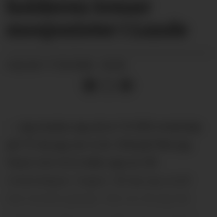
holderen trener
mosjonister i Lunde
17.04.2026 - 05:00
PUBLISERT
– Jeg husker jeg så et 10 000-meterløp
på TV da jeg var ni år. Etterpå fikk jeg
faren min til å måle opp en 50-
metersløype i hagen. Så løp jeg rundt
den hundre ganger. Det var da jeg ble
hektet på løping, forteller David Heath.