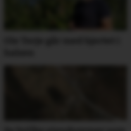
Ole Terje går med hjertet i
halsen
Se hvilke eiendommer som