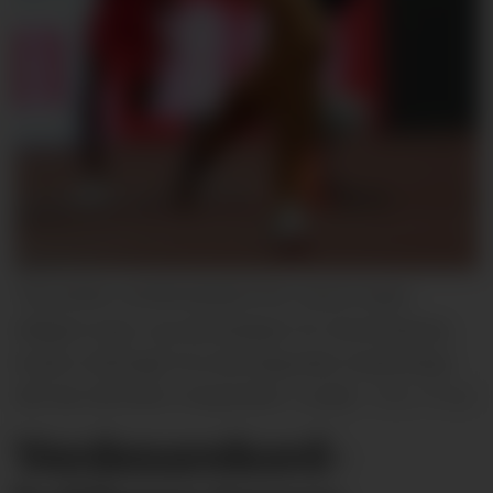
TIDLIGERE VERDENSMESTER: David Heath,
tidligere topp- og veteranløper for Storbritannia,
bruker erfaringen fra internasjonale mesterskap
når han nå trener mosjonister i Lunde.
Privat
Verdensrekord­