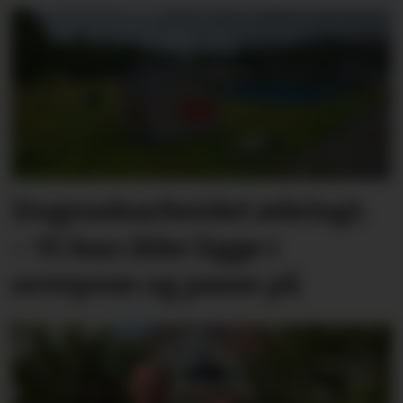
Dugnadsarbeidet ødelagt.
– Vi kan ikke ligge i
sovepose og passe på