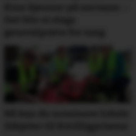
Kine kjenner på nervane: –
Det blir ei slags
generalprøve for meg
Nå kan du nominere lokale
ildsjeler til frivilligprisene