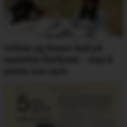
Celina og Susan bød på
nystekte flatbrød. – Gøy å
prøve noe nytt