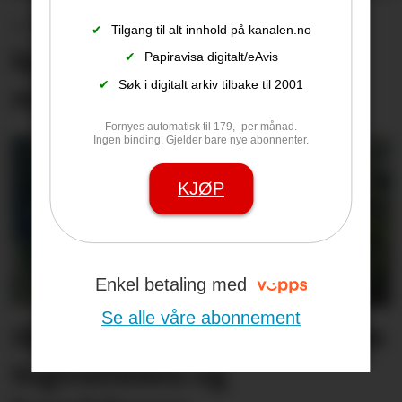
– Vi kan ikke fortsette å
✔
Tilgang til alt innhold på kanalen.no
kjøpe en ny bom hver
✔
Papiravisa digitalt/eAvis
✔
Søk i digitalt arkiv tilbake til 2001
måned
Fornyes automatisk til 179,- per månad.
Ingen binding. Gjelder bare nye abonnenter.
KJØP
Enkel betaling med
Se alle våre abonnement
Skogbranner rammer både
togtrafikken og