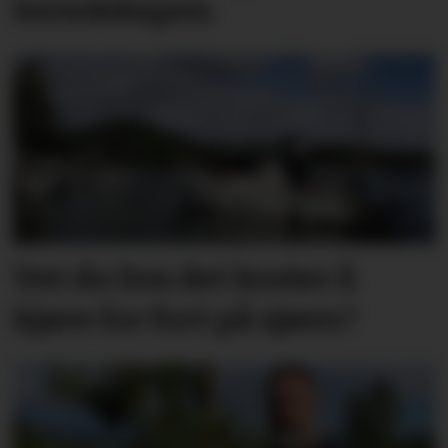
beredskapen
Vet du hva det koster å
kjøre for fort på sjøen?