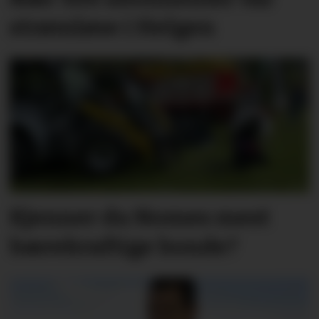
strømløse i Helgen
Kjenner du Nomes mest
bærekraftige bonde?