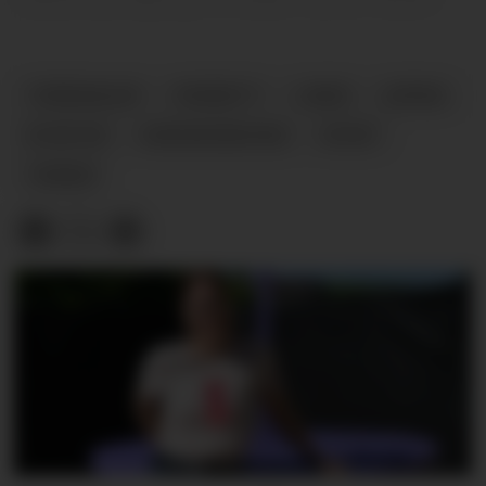
TERRENGLØP
FRIIDRETT
LUNDE
LØPING
NYHETER
VERDENSREKORD
SPORT
TRENER