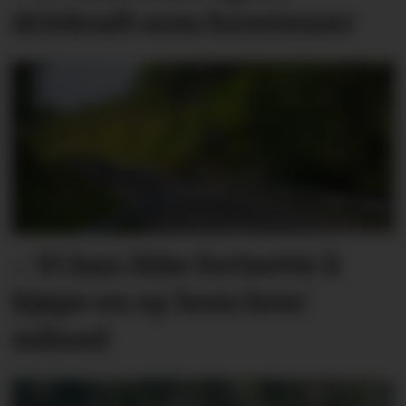
drivkraft som forsvinner
– Vi kan ikke fortsette å
kjøpe en ny bom hver
måned