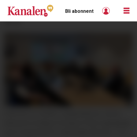
Bli abonnent
ANNONSE
POSITIVE TIL GVARV: Lokalpolitikerne i Nome
diskuterte torsdag et forslag om flere togavganger
og et mulig stopp for regiontoget på Gvarv.