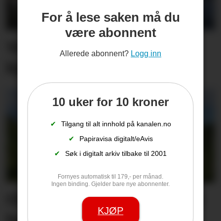
For å lese saken må du
være abonnent
Vet du hva det koster å
Allerede abonnent?
Logg inn
kjøre for fort på sjøen?
10 uker for 10 kroner
✔
Tilgang til alt innhold på kanalen.no
✔
Papiravisa digitalt/eAvis
✔
Søk i digitalt arkiv tilbake til 2001
Fornyes automatisk til 179,- per månad.
Ingen binding. Gjelder bare nye abonnenter.
Ole Terje går med hjertet i
KJØP
halsen