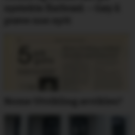
nystekte flatbrød. – Gøy å
prøve noe nytt
Nome Utvikling avvikles?