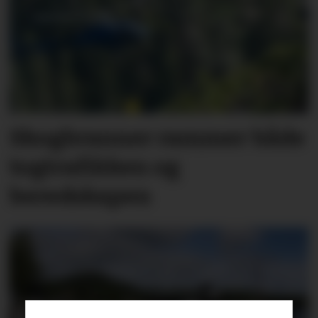
Skogbranner rammer både
togtrafikken og
beredskapen