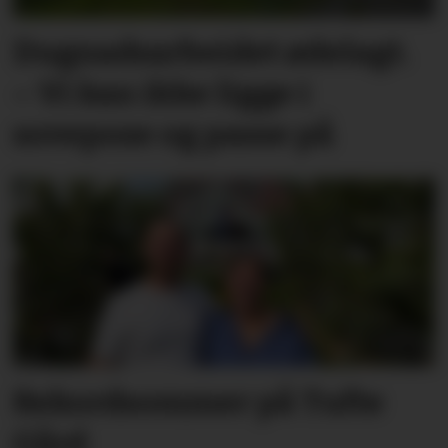
Dugnadsarbeidet ødelagt.
– Vi kan ikke ligge i
sovepose og passe på
Rekordsommer på Tufte
Gård