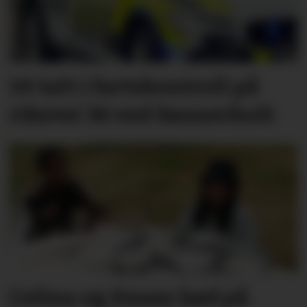
14 tatt i fartskontroll på
riksvei 36 ved Sannerholt
Celina og Susan bød på