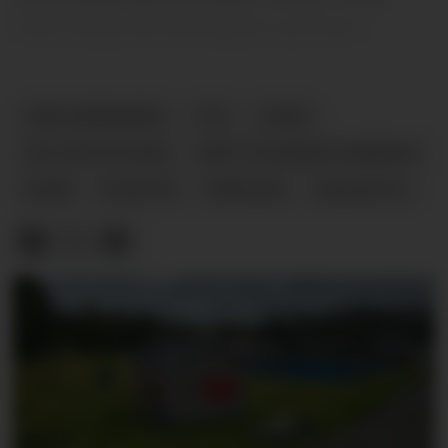
med stopp på Nordagutu og Gvarv.
SØRLANDSBANEN
TOG
GVARV
KOLLEKTIVTILBUD
MIDT-TELEMARK KOMMUNE
NOME
NYHETER
PENDLING
REGIONTOG