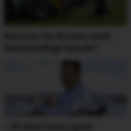
Kjenner du Nomes mest
bærekraftige bonde?
– Et stort savn og en