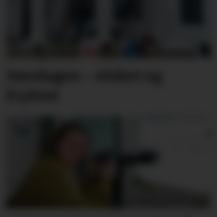
Søndagen – elsket og
fryktet