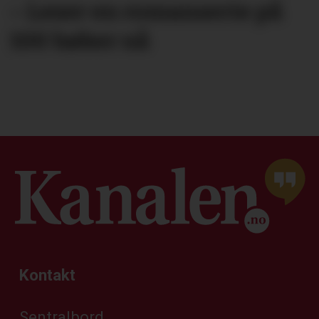
– Leser en roman­serie på
100 bøker nå
Kontakt
Sentralbord