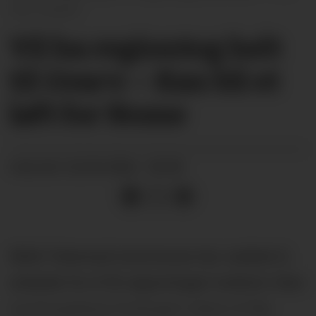
Glør Mejdell
Vil ha regiontog helt
til Gvarv: – Kan bli et
løft for Nome
22.05.2026 - 05:00
PUBLISERT
Midt-Telemark kommune har vedtatt å
arbeide for å få regiontoget mellom Oslo
og Kongsberg forlenget videre til Bø,