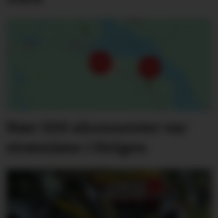
Nær 500 abonnenter var
strømløse i Helgen