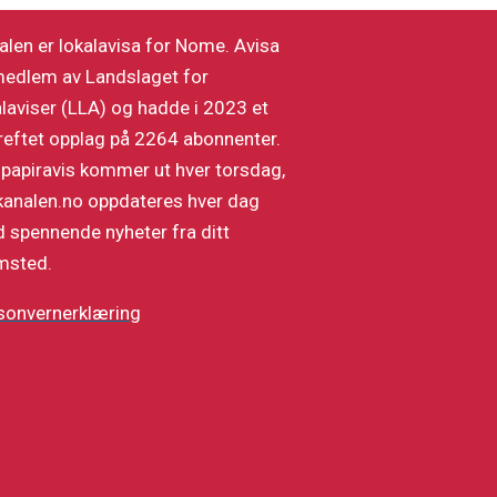
alen er lokalavisa for Nome. Avisa
medlem av Landslaget for
alaviser (LLA) og hadde i 2023 et
reftet opplag på 2264 abonnenter.
 papiravis kommer ut hver torsdag,
kanalen.no oppdateres hver dag
 spennende nyheter fra ditt
msted.
sonvernerklæring