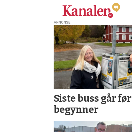
ANNONSE
Tag:
bostedsattraktivitet
Siste buss går fø
begynner