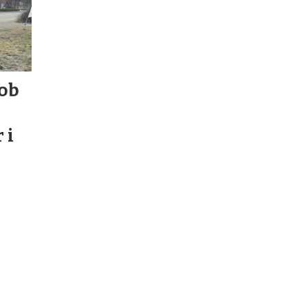
cob
 i