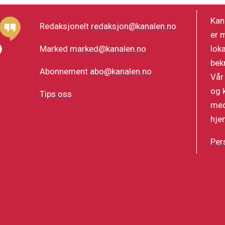
Kan
Redaksjonelt
redaksjon@kanalen.no
er 
lok
Marked
marked@kanalen.no
bek
Abonnement
abo@kanalen.no
Vår
og 
Tips oss
med
hje
Per