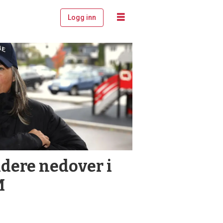
Logg inn
dere nedover i
M