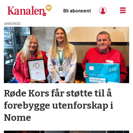
Bli abonnent
ANNONSE
Tag:
e-
sport
Røde Kors får støtte til å
forebygge utenforskap i
Nome