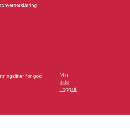
sonvernerklæring
Min
tningsliner for god
side
Logg ut