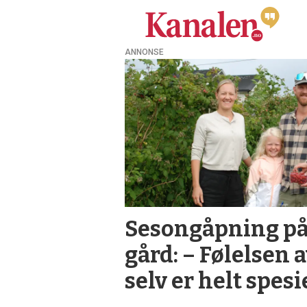
ANNONSE
Tag:
gårdsbruk
Sesongåpning på
gård: – Følelsen 
selv er helt spesi