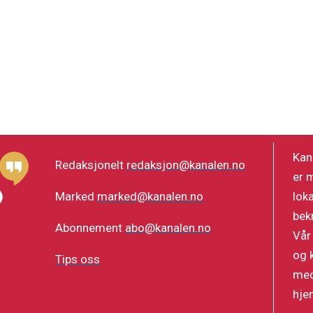
Kan
Redaksjonelt
redaksjon@kanalen.no
er 
lok
Marked
marked@kanalen.no
bek
Abonnement
abo@kanalen.no
Vår
og 
Tips oss
med
hje