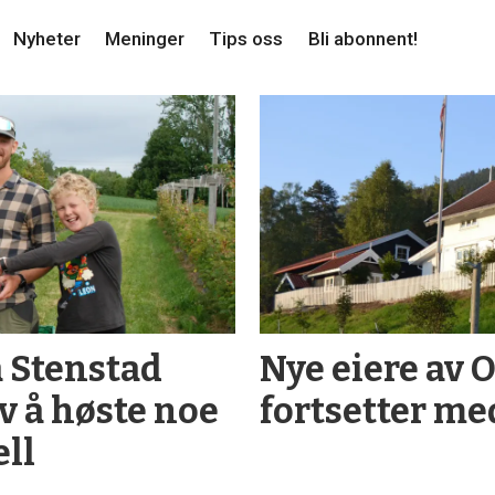
Nyheter
Meninger
Tips oss
Bli abonnent!
 Stenstad
Nye eiere av 
av å høste noe
fortsetter me
ell