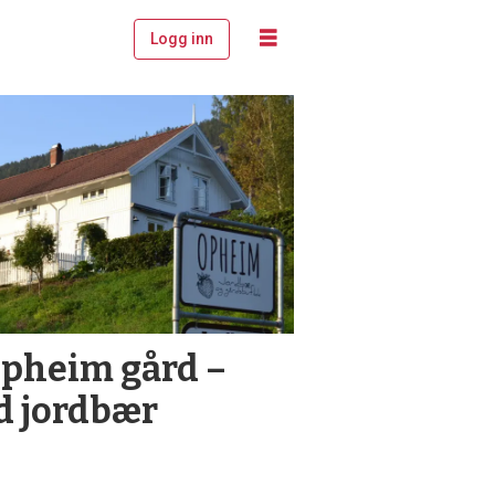
Logg inn
Opheim gård –
d jordbær