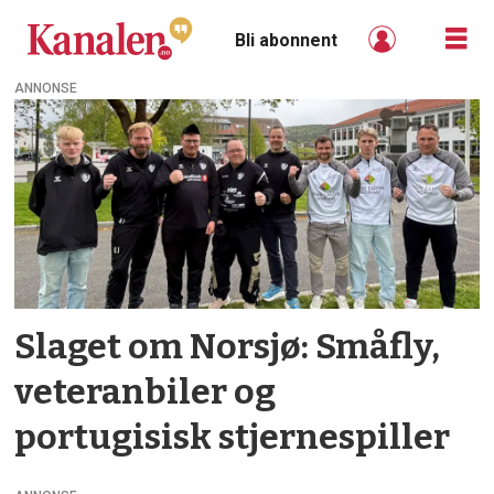
Bli abonnent
ANNONSE
Tag:
joel
santos
Slaget om Norsjø: Småfly,
veteranbiler og
portugisisk stjernespiller