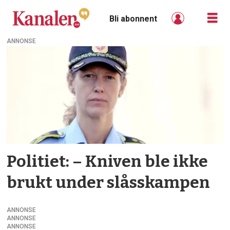
Bli abonnent
ANNONSE
Tag:
knivtrusler
Politiet: – Kniven ble ikke
brukt under slåsskampen
ANNONSE
ANNONSE
ANNONSE