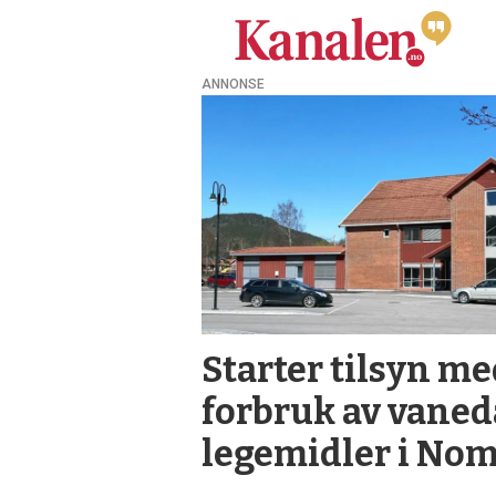
ANNONSE
Tag:
legemidler
Starter tilsyn m
forbruk av vane
lege­midler i No