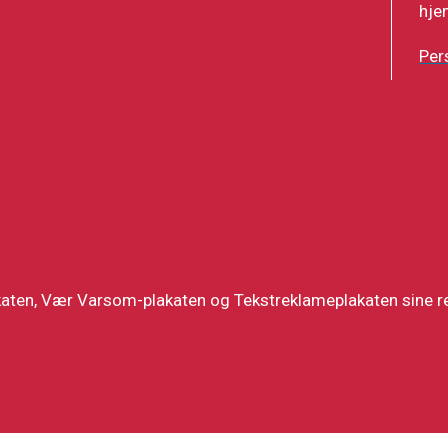
hje
Per
katen, Vær Varsom-plakaten og Tekstreklameplakaten sine re