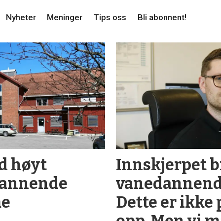
Nyheter
Meninger
Tips oss
Bli abonnent!
ed høyt
Innskjerpet b
­dannende
vanedannende
me
Dette er ikke 