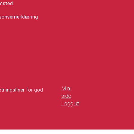
msted.
sonvernerklæring
Min
tningsliner for god
side
Logg ut