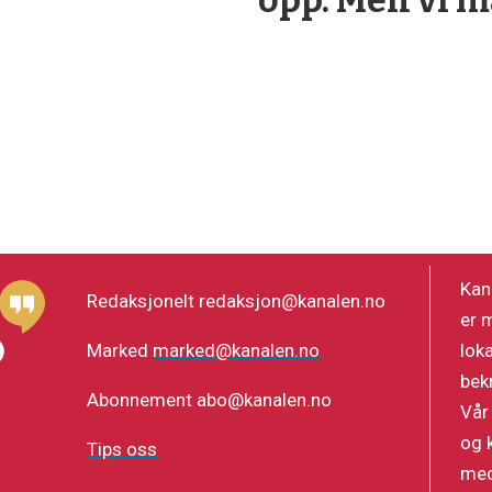
opp. Men vi m
Kan
Redaksjonelt
redaksjon@kanalen.no
er 
lok
Marked
marked@kanalen.no
bek
Abonnement
abo@kanalen.no
Vår
og 
Tips oss
med