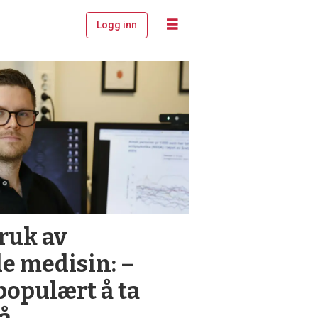
Logg inn
ruk av
 medisin: –
populært å ta